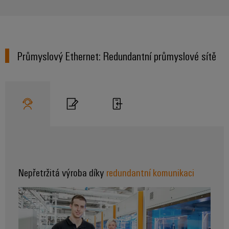
odvětví.
Naše
inovace
v oblasti
průmyslové
konektivity.
Průmyslový Ethernet: Redundantní průmyslové sítě
Nepřetržitá výroba díky
redundantní komunikaci
Software
Weidmüller
Configurato