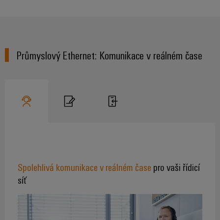
stroje
transformaci
Výrobci
Software
zařízení
Štítky
Inovativní
Průmyslový Ethernet: Komunikace v reálném čase
značení
řešení
konektivity
pro
Průmyslové
zařízení
tiskárny
Železnice
Průmyslové
Moderní
osvětlení
a
digitální
řešení
Infrastruktura
pro
skříněk
Spolehlivá komunikace v reálném čase
pro vaši řídicí
klimaticky
šetrnou
síť
mobilitu
v
Montážní
železniční
služba
dopravě