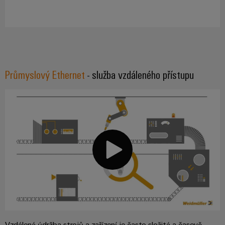
Průmyslový Ethernet
- služba vzdáleného přístupu
Vzdálená údržba strojů a zařízení je často složitá a časově