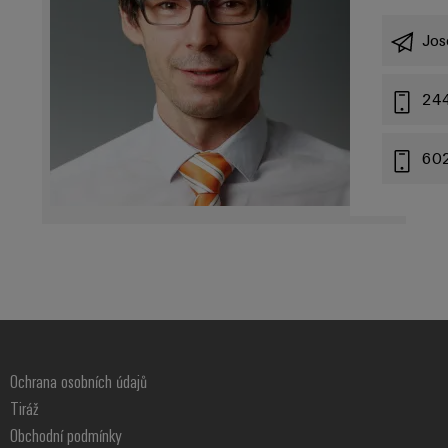
Jos
24
60
Ochrana osobních údajů
Tiráž
Obchodní podmínky