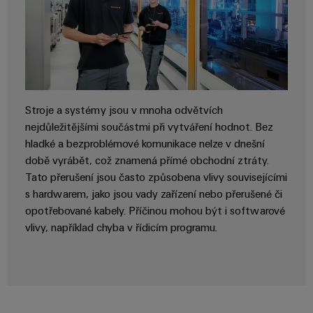
Digitální
technologi
budoucnos
intuitivní,
nekomplik
rychlá
Stroje a systémy jsou v mnoha odvětvích
nejdůležitějšími součástmi při vytváření hodnot. Bez
hladké a bezproblémové komunikace nelze v dnešní
době vyrábět, což znamená přímé obchodní ztráty.
Tato přerušení jsou často způsobena vlivy souvisejícími
s hardwarem, jako jsou vady zařízení nebo přerušené či
opotřebované kabely. Příčinou mohou být i softwarové
vlivy, například chyba v řídicím programu.