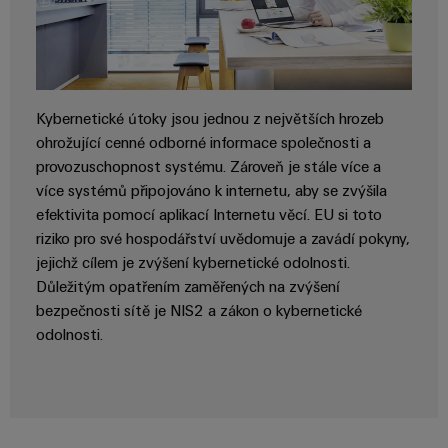
průmyslové
výrobky
Služby
pro
použití
v
systémy
AI
oblasti
skladování
energie
konektorů
Vzdálený
(ESS)
Kybernetické útoky jsou jednou z největších hrozeb
PCB
přístup
ohrožující cenné odborné informace společnosti a
Větrná
Výrobce
provozuschopnost systému. Zároveň je stále více a
energie
Platforma
originálního
více systémů připojováno k internetu, aby se zvýšila
Provozní
průmyslových
efektivita pomocí aplikací Internetu věcí. EU si toto
dokonalost
vybavení
služeb
v
riziko pro své hospodářství uvědomuje a zavádí pokyny,
(OEM)
easyConnect
oblasti
jejichž cílem je zvýšení kybernetické odolnosti.
větrné
Důležitým opatřením zaměřených na zvýšení
energie
bezpečnosti sítě je NIS2 a zákon o kybernetické
Pracoviště
Vodík
odolnosti.
a příslušenství
Vodík
jako
klíčová
Nářadí
technologie
pro
Automatické
energetickou