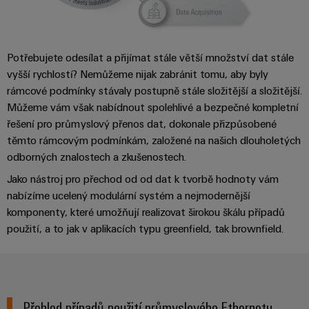
centrum
Ethernet
kabelů,
stažení
digitální
zákazníky
Řešení
propojovacích
Síťová integrace Modularita
technologie
a
Blog
patchkabelů
Akademie
výrobky
Skříň
software
pro
a
Potřebujete odesílat a přijímat stále větší množství dat stále
Weidmüller
Ceník
Jednoduchost
datová
a
Weidmüller
kabelů
vyšší rychlostí? Nemůžeme nijak zabránit tomu, aby byly
a
centra
Human
pole
Configurator
rámcové podmínky stávaly postupně stále složitější a složitější.
-
obchodní
Zapojení
Poradenství & Podpora
Resources
Můžeme vám však nabídnout spolehlivé a bezpečné kompletní
efektivní,
podmínky
Chytrá
Služby
PLC
spolehlivé,
řešení pro průmyslový přenos dat, dokonale přizpůsobené
škálovatelné
Náš
výroba
v
a
těmto rámcovým podmínkám, založené na našich dlouholetých
management
skříní
oblasti
řešení
odborných znalostech a zkušenostech.
Fotovoltaika
Novinky
konektorů
migrace
Využití
Jako nástroj pro přechod od od dat k tvorbě hodnoty vám
Inteligentní
solární
PCB
zařízení
Letáky
nabízíme ucelený modulární systém a nejmodernější
měření
energie
Média
komponenty, které umožňují realizovat širokou škálu případů
a
pro
Laboratorní
Servisní
použití, a to jak v aplikacích typu greenfield, tak brownfield.
stupeň
Propojovací
prodejní
Novinky
služby
rozhraní
účinnost
dráty
akce
pro
zdrojů
Distribuční
odborná
Řešení
Produktové
Infrastruktura
skříňky
média
Podpora
pro
novinky
budov
Přehled případů použití průmyslového Ethernetu