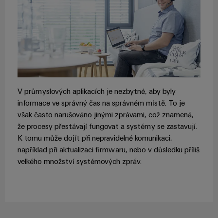
Sestavené
nosné
lišty
Upravené
a
vybavené
V průmyslových aplikacích je nezbytné, aby byly
skříně
informace ve správný čas na správném místě. To je
však často narušováno jinými zprávami, což znamená,
Zákaznický
že procesy přestávají fungovat a systémy se zastavují.
návrh
K tomu může dojít při nepravidelné komunikaci,
kabelu
například při aktualizaci firmwaru, nebo v důsledku příliš
velkého množství systémových zpráv.
Produktové
inovace
Praktická
konektivita
pro vaše
průmyslové