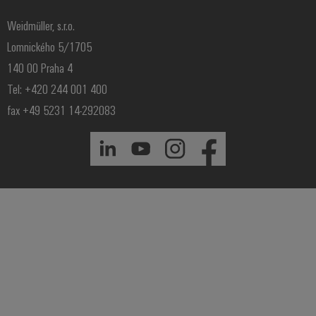
Weidmüller, s.r.o.
Lomnického 5/1705
140 00 Praha 4
Tel: +420 244 001 400
fax +49 5231 14-292083