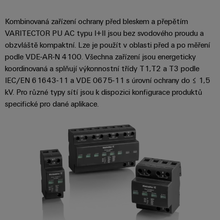
Kombinovaná zařízení ochrany před bleskem a přepětím
VARITECTOR PU AC typu I+II jsou bez svodového proudu a
obzvláště kompaktní. Lze je použít v oblasti před a po měření
podle VDE-AR-N 4100. Všechna zařízení jsou energeticky
koordinovaná a splňují výkonnostní třídy T1,T2 a T3 podle
IEC/EN 61643-11 a VDE 0675-11 s úrovní ochrany do ≤ 1,5
kV. Pro různé typy sítí jsou k dispozici konfigurace produktů
specifické pro dané aplikace.