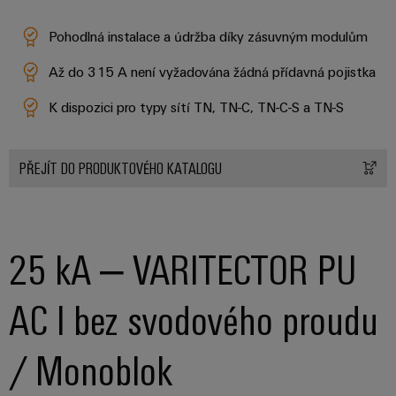
Pohodlná instalace a údržba díky zásuvným modulům
Až do 315 A není vyžadována žádná přídavná pojistka
K dispozici pro typy sítí TN, TN-C, TN-C-S a TN-S
PŘEJÍT DO PRODUKTOVÉHO KATALOGU
25 kA – VARITECTOR PU
AC I bez svodového proudu
/ Monoblok