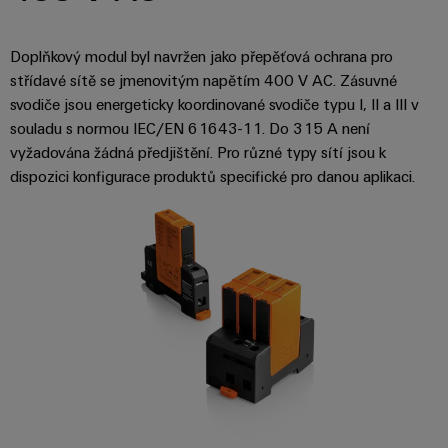
Doplňkový modul byl navržen jako přepěťová ochrana pro
střídavé sítě se jmenovitým napětím 400 V AC. Zásuvné
svodiče jsou energeticky koordinované svodiče typu I, II a III v
souladu s normou IEC/EN 61643-11. Do 315 A není
vyžadována žádná předjištění. Pro různé typy sítí jsou k
dispozici konfigurace produktů specifické pro danou aplikaci.