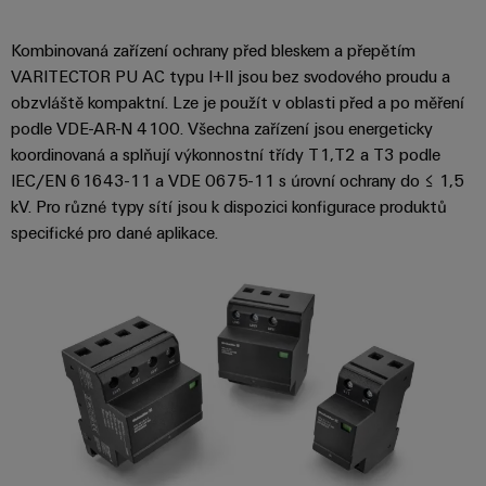
Kombinovaná zařízení ochrany před bleskem a přepětím
VARITECTOR PU AC typu I+II jsou bez svodového proudu a
obzvláště kompaktní. Lze je použít v oblasti před a po měření
podle VDE-AR-N 4100. Všechna zařízení jsou energeticky
koordinovaná a splňují výkonnostní třídy T1,T2 a T3 podle
IEC/EN 61643-11 a VDE 0675-11 s úrovní ochrany do ≤ 1,5
kV. Pro různé typy sítí jsou k dispozici konfigurace produktů
specifické pro dané aplikace.