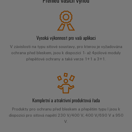
centrum
Ethernet
kabelů,
stažení
digitální
zákazníky
Řešení
propojovacích
Služby
technologie
a
Blog
patchkabelů
Akademie
výrobky
Skříň
software
pro
a
Weidmüller
Ceník
Ke stažení
datová
a
Weidmüller
kabelů
a
centra
Vysoká výkonnost pro vaši aplikaci
Human
pole
Configurator
-
obchodní
Zapojení
Poradenství & Podpora
Resources
efektivní,
V závislosti na typu síťové soustavy, pro kterou je vyžadována
podmínky
Chytrá
Služby
PLC
spolehlivé,
ochrana před bleskem, jsou k dispozici 1- až 4pólové moduly
škálovatelné
Náš
výroba
v
a
přepěťové ochrany a také verze 1+1 a 3+1.
management
skříní
oblasti
řešení
Fotovoltaika
Novinky
konektorů
migrace
Využití
Inteligentní
solární
PCB
zařízení
Letáky
měření
energie
Média
a
pro
Laboratorní
Servisní
stupeň
Propojovací
prodejní
Novinky
Kompletní a atraktivní produktová řada
služby
rozhraní
účinnost
dráty
akce
pro
zdrojů
Produkty pro ochranu před bleskem a přepětím typu I jsou k
Distribuční
odborná
dispozici pro síťová napětí 230 V/400 V, 400 V/690 V a 950
Řešení
Produktové
Infrastruktura
V.
skříňky
média
Podpora
pro
novinky
budov