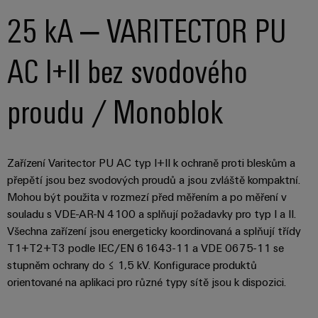
25 kA – VARITECTOR PU
AC I+II bez svodového
proudu / Monoblok
Zařízení Varitector PU AC typ I+II k ochraně proti bleskům a
přepětí jsou bez svodových proudů a jsou zvláště kompaktní.
Mohou být použita v rozmezí před měřením a po měření v
souladu s VDE-AR-N 4100 a splňují požadavky pro typ I a II.
Všechna zařízení jsou energeticky koordinovaná a splňují třídy
T1+T2+T3 podle IEC/EN 61643-11 a VDE 0675-11 se
stupněm ochrany do ≤ 1,5 kV. Konfigurace produktů
orientované na aplikaci pro různé typy sítě jsou k dispozici.