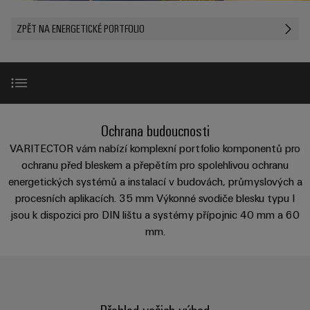
Zákaznický
a
a
PWM
řešení
PUSH IN
návrh
svorkovnice
Udržitelnost
ZPĚT NA ENERGETICKÉ PORTFOLIO
lze
A
Aktuálně
kabelu
NAVŠTIVTE
Společnost
prožít.
Stejnosměrné
PCB
PŘEHLED
IOT
Dodržování
Newsletter
mikrosítě
službou
GATEWAY,
Úprava
Systémy
předpisů
Fast
Prodej
PART
vody
Webináře
u-
skříní
Delivery
1
a
Pobočky
OS
a
Service
Událost
čištění
Úvod
Ochrana budoucnosti
Edge
krabic
Kariéra
Informace
odpadních
NAVŠTIVTE
Computing
a jejich
VARITECTOR vám nabízí komplexní portfolio komponentů pro
pro
PŘEHLED
vod
příslušenství
Přehled
ochranu před bleskem a přepětím pro spolehlivou ochranu
management
Poradenství
Užitečné
Řešení
Průmyslové
energetických systémů a instalací v budovách, průmyslových a
a
pro
a
odkazy
5G
Systémy
procesních aplikacích. 35 mm Výkonné svodiče blesku typu I
ochranu
certifikáty
digitální
230 V / 400 V
a komponenty
vody
jsou k dispozici pro DIN lištu a systémy přípojnic 40 mm a 60
Produktový
Jednopárový
inženýrství
a
pro
mm.
Orange
katalog
průmysl
Ethernet
kabelové
400 V / 690 V
Mag
Poradenství
odpadních
-
vstupy
Webshop
vod
|
pro
Single
Časopis
konektivitu
950 V
Datové
Pair
Sady
Ke
pro
Přehled vašich výhod