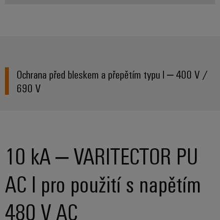
Ochrana před bleskem a přepětím typu I – 400 V /
690 V
10 kA – VARITECTOR PU
AC I pro použití s napětím
480 V AC