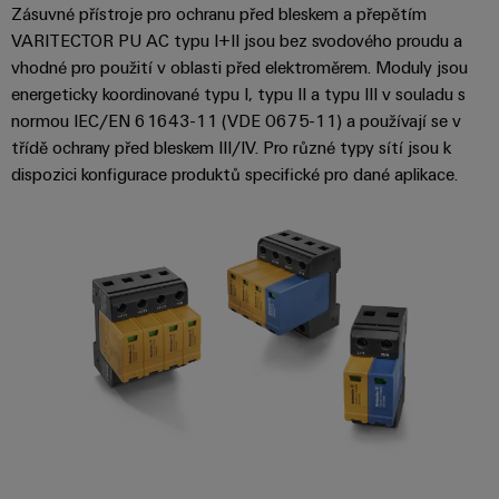
Zásuvné přístroje pro ochranu před bleskem a přepětím
Digitální
technologi
VARITECTOR PU AC typu I+II jsou bez svodového proudu a
budoucnos
vhodné pro použití v oblasti před elektroměrem. Moduly jsou
intuitivní,
nekomplik
energeticky koordinované typu I, typu II a typu III v souladu s
rychlá
normou IEC/EN 61643-11 (VDE 0675-11) a používají se v
třídě ochrany před bleskem III/IV. Pro různé typy sítí jsou k
dispozici konfigurace produktů specifické pro dané aplikace.