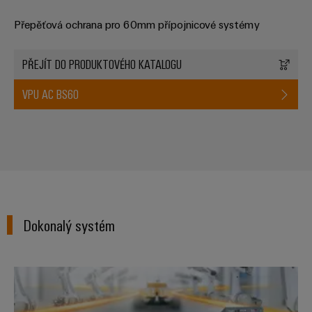
Přepěťová ochrana pro 60mm přípojnicové systémy
PŘEJÍT DO PRODUKTOVÉHO KATALOGU
VPU AC BS60
Dokonalý systém
Napájecí zdroje PROtop – zvýšen