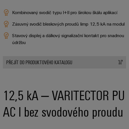
odvětví.
Naše
Kombinovaný svodič typu I+II pro širokou škálu aplikací
inovace
v oblasti
průmyslové
Zásuvný svodič bleskových proudů Iimp 12,5 kA na modul
konektivity.
Stavový displej a dálkový signalizační kontakt pro snadnou
údržbu
PŘEJÍT DO PRODUKTOVÉHO KATALOGU
12,5 kA – VARITECTOR PU
AC I bez svodového proudu
Software
Weidmüller
Configurato