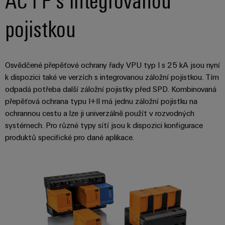
pojistkou
Osvědčené přepěťové ochrany řady VPU typ I s 25 kA jsou nyní
k dispozici také ve verzích s integrovanou záložní pojistkou. Tím
odpadá potřeba další záložní pojistky před SPD. Kombinovaná
přepěťová ochrana typu I+II má jednu záložní pojistku na
ochrannou cestu a lze ji univerzálně použít v rozvodných
systémech. Pro různé typy sítí jsou k dispozici konfigurace
produktů specifické pro dané aplikace.