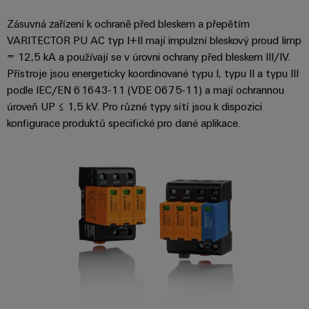
Sestavené
Zásuvná zařízení k ochraně před bleskem a přepětím
nosné
VARITECTOR PU AC typ I+II mají impulzní bleskový proud Iimp
lišty
= 12,5 kA a používají se v úrovni ochrany před bleskem III/IV.
Přístroje jsou energeticky koordinované typu I, typu II a typu III
Upravené
podle IEC/EN 61643-11 (VDE 0675-11) a mají ochrannou
a
úroveň UP ≤ 1,5 kV. Pro různé typy sítí jsou k dispozici
vybavené
konfigurace produktů specifické pro dané aplikace.
skříně
Zákaznický
návrh
kabelu
Produktové
inovace
Praktická
konektivita
pro vaše
průmyslové