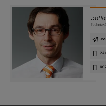
Josef Ve
Technick
Jos
24
60