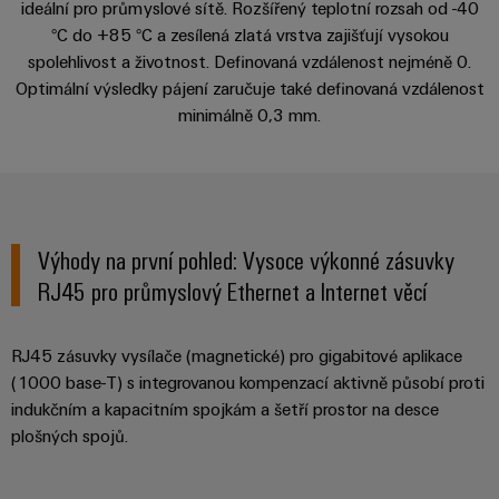
pracoviště
ideální pro průmyslové sítě. Rozšířený teplotní rozsah od -40
Řešení
Novinky
Technická
pro
°C do +85 °C a zesílená zlatá vrstva zajišťují vysokou
společnosti
podpora
Elektronika
specifické
software
spolehlivost a životnost. Definovaná vzdálenost nejméně 0.
Distribuce
požadavky
Weidmüller
Optimální výsledky pájení zaručuje také definovaná vzdálenost
Shoda
Reléové
na
Distribution
Configurator
minimálně 0,3 mm.
infrastrukturu
produktu
moduly
Naši
budov
PRO
s
a polovodičová
partneři
Výroba
prostředím
relé
Velkoobchody
Systémy
Distribuce
rozvaděčů
a
PSIRT
Izolační
Řešení
Partnerská
řešení
Výhody na první pohled: Vysoce výkonné zásuvky
výzev
zesilovače
Technické
týkajících
síť
a
RJ45 pro průmyslový Ethernet a Internet věcí
se
Decentralizovaná
údaje
pro
měřicí
stavby
automatizace
průmyslový
rozvaděčů
převodníky
Technický
RJ45 zásuvky vysílače (magnetické) pro gigabitové aplikace
internet
Řešení
produktový
Přenos
(1000 base-T) s integrovanou kompenzací aktivně působí proti
Napájecí
věcí
řízení
katalog
a distribuce
indukčním a kapacitním spojkám a šetří prostor na desce
zdroje
a
spotřeby
plošných spojů.
Stabilita
automatizaci
Opravy
a
energie
Krytky
bezpečnost
a náhradní
pro