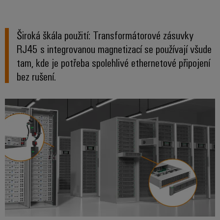
Sestavené
nosné
Široká škála použití: Transformátorové zásuvky
lišty
RJ45 s integrovanou magnetizací se používají všude
Upravené
tam, kde je potřeba spolehlivé ethernetové připojení
a
bez rušení.
vybavené
skříně
Zákaznický
návrh
kabelu
Produktové
inovace
Praktická
konektivita
pro vaše
průmyslové