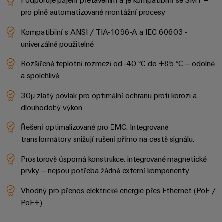
Řídicí
Platforma
a
Strojní
pro plně automatizované montážní procesy
jednotky
průmyslových
akce
zařízení
NAVŠTIVTE
služeb
Řešení
PŘEHLED
Kompatibilní s ANSI / TIA-1096-A a IEC 60603 -
I/O
Digital
pro
easyConnect
univerzálně použitelné
Systémy
různá
Experience
odvětví
Řídicí
Rozšířené teplotní rozmezí od -40 °C do +85 °C – odolné
Průmyslový
strojové
Český
systém
a spolehlivé
a
Ethernet
virtuální
tovární
elektrárny
30µ zlatý povlak pro optimální ochranu proti korozi a
automatizace
stánek
Dotykové
dlouhodobý výkon
IoT
Tradiční
panely
Výrobce
energetika
Řešení optimalizované pro EMC: Integrované
Technické
zařízení
transformátory snižují rušení přímo na cestě signálu.
Budoucnost
a vizualizační
osvědčené
výroby
Konektory
Prostorově úsporná konstrukce: integrované magnetické
nástroje
energie
prvky – nejsou potřeba žádné externí komponenty
PCB
Měření
a
Ukládání
Vhodný pro přenos elektrické energie přes Ethernet (PoE /
energie
svorkovnice
energie
PoE+)
PCB
Řešení
Weidmüller
a