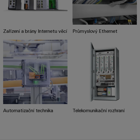
Digitální
technologi
budoucnos
intuitivní,
nekomplik
rychlá
Zařízení a brány Internetu věcí
Průmyslový Ethernet
Automatizační technika
Telekomunikační rozhraní