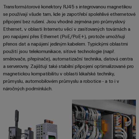
odvětví.
Transformátorové konektory RJ45 s integrovanou magnetikou
Naše
se používají všude tam, kde je zapotřebí spolehlivé ethernetové
inovace
v oblasti
připojení bez rušení. Jsou vhodné zejména pro průmyslový
průmyslové
Ethernet, v oblasti Internetu věcí v zasíťovaných továrnách a
konektivity.
pro napájení přes Ethernet (PoE/PoE+), protože umožňují
přenos dat a napájení jediným kabelem. Typickými oblastmi
použití jsou telekomunikace, síťové technologie (např.
směrovače, přepínače), automatizační technika, datová centra
a serverovny. Zajišťují také stabilní připojení optimalizované pro
magnetickou kompatibilitu v oblasti lékařské techniky,
průmyslu, automobilovém průmyslu a robotice - a to i v
náročných podmínkách.
Software
Weidmüller
Configurato