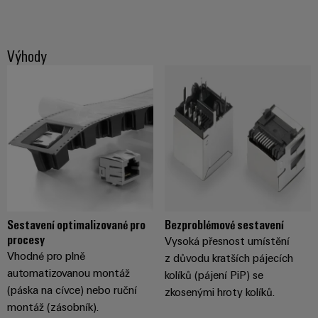
průmyslové
výrobky
Služby
pro
použití
v
systémy
AI
oblasti
skladování
Výhody
energie
konektorů
Vzdálený
(ESS)
PCB
přístup
Větrná
Výrobce
energie
Platforma
originálního
Provozní
průmyslových
dokonalost
vybavení
služeb
v
(OEM)
easyConnect
oblasti
větrné
energie
Sestavení optimalizované pro
Bezproblémové sestavení
Pracoviště
Vodík
procesy
Vysoká přesnost umístění
a příslušenství
Vodík
Vhodné pro plně
z důvodu kratších pájecích
jako
automatizovanou montáž
kolíků (pájení PiP) se
klíčová
Nářadí
(páska na cívce) nebo ruční
technologie
zkosenými hroty kolíků.
pro
montáž (zásobník).
Automatické
energetickou