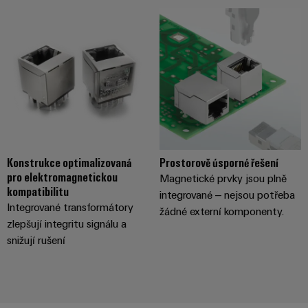
stroje
transformaci
Výrobci
Software
zařízení
Štítky
Inovativní
značení
řešení
konektivity
pro
Průmyslové
zařízení
tiskárny
Železnice
Průmyslové
Konstrukce optimalizovaná
Prostorově úsporné řešení
Moderní
pro elektromagnetickou
Magnetické prvky jsou plně
osvětlení
a
kompatibilitu
digitální
integrované – nejsou potřeba
řešení
Integrované transformátory
Infrastruktura
žádné externí komponenty.
pro
zlepšují integritu signálu a
skříněk
klimaticky
snižují rušení
šetrnou
mobilitu
v
Montážní
železniční
služba
dopravě