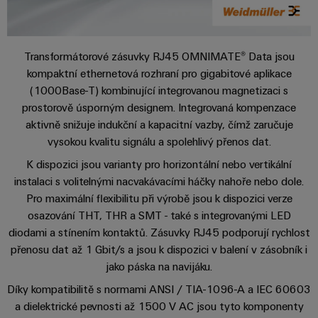
centrum
Ethernet
kabelů,
stažení
digitální
zákazníky
Řešení
propojovacích
technologie
a
Blog
patchkabelů
Akademie
výrobky
Skříň
software
Transformátorové zásuvky RJ45 OMNIMATE® Data jsou
pro
a
Weidmüller
Ceník
datová
kompaktní ethernetová rozhraní pro gigabitové aplikace
a
Weidmüller
kabelů
a
centra
(1000Base-T) kombinující integrovanou magnetizaci s
Human
pole
Configurator
-
obchodní
Zapojení
prostorově úsporným designem. Integrovaná kompenzace
Resources
efektivní,
podmínky
Chytrá
Služby
PLC
aktivně snižuje indukční a kapacitní vazby, čímž zaručuje
spolehlivé,
škálovatelné
Náš
výroba
v
vysokou kvalitu signálu a spolehlivý přenos dat.
a
management
skříní
oblasti
řešení
Fotovoltaika
K dispozici jsou varianty pro horizontální nebo vertikální
Novinky
konektorů
migrace
instalaci s volitelnými nacvakávacími háčky nahoře nebo dole.
Využití
Inteligentní
solární
PCB
zařízení
Pro maximální flexibilitu při výrobě jsou k dispozici verze
Letáky
měření
energie
Média
osazování THT, THR a SMT - také s integrovanými LED
a
pro
Laboratorní
Servisní
diodami a stínením kontaktů. Zásuvky RJ45 podporují rychlost
stupeň
Propojovací
prodejní
Novinky
služby
rozhraní
účinnost
přenosu dat až 1 Gbit/s a jsou k dispozici v balení v zásobník i
dráty
akce
pro
zdrojů
jako páska na navijáku.
Distribuční
odborná
Řešení
Produktové
Infrastruktura
Díky kompatibilitě s normami ANSI / TIA-1096-A a IEC 60603
skříňky
média
Podpora
pro
novinky
budov
a dielektrické pevnosti až 1500 V AC jsou tyto komponenty