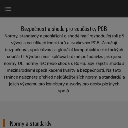
Zákaznický
a
a
PWM
řešení
PUSH IN
návrh
svorkovnice
Udržitelnost
lze
A
Aktuálně
kabelu
NAVŠTIVTE
Společnost
prožít.
Stejnosměrné
PCB
PŘEHLED
IOT
Dodržování
Normy a standardy
Newsletter
mikrosítě
službou
Bezpečnost a shoda pro součástky PCB
GATEWAY,
Úprava
Systémy
předpisů
Fast
Prodej
PART
vody
Normy, standardy a prohlášení o shodě hrají rozhodující roli při
Webináře
u-
skříní
Delivery
1
a
Certifikace UL
Pobočky
vývoji a certifikaci konektorů a svorkovnic PCB. Zaručují
OS
a
Service
Událost
bezpečnost, spolehlivost a globální kompatibilitu elektrických
čištění
Edge
krabic
Kariéra
Informace
součástí. Výrobci musí splňovat různé požadavky, jako jsou
odpadních
NAVŠTIVTE
Dokonalé doplňky
Computing
a jejich
pro
normy UL, normy IEC nebo shoda s RoHS, aby zajistili shodu s
PŘEHLED
vod
příslušenství
management
Poradenství
mezinárodními specifikacemi kvality a bezpečnosti. Na této
Užitečné
Řešení
Průmyslové
Ke stažení
a
stránce naleznete přehled nejdůležitějších norem a standardů a
pro
a
odkazy
5G
Systémy
ochranu
jejich významu pro konektory a svorky pro desky plošných
certifikáty
digitální
a komponenty
vody
Produktový
spojů.
Jednopárový
inženýrství
a
Konzultace a podpora
pro
Orange
katalog
průmysl
Ethernet
kabelové
Mag
Poradenství
odpadních
-
vstupy
Webshop
vod
Poradenství & Podpora
|
pro
Single
Časopis
konektivitu
Datové
Pair
Sady
Ke
Normy a standardy
pro