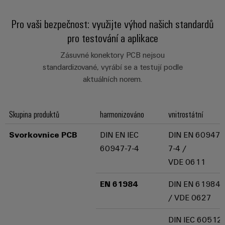
centrum
Ethernet
kabelů,
stažení
digitální
zákazníky
Řešení
propojovacích
technologie
Pro vaši bezpečnost: využijte výhod našich standardů
a
Blog
patchkabelů
Akademie
výrobky
pro testování a aplikace
Skříň
software
pro
a
Weidmüller
Ceník
datová
a
Weidmüller
kabelů
Zásuvné konektory PCB nejsou
a
centra
Human
pole
Configurator
standardizované, vyrábí se a testují podle
-
obchodní
Zapojení
Resources
efektivní,
aktuálních norem.
podmínky
Chytrá
Služby
PLC
spolehlivé,
škálovatelné
Náš
výroba
v
a
management
skříní
oblasti
Skupina produktů
řešení
harmonizováno
vnitrostátní
Fotovoltaika
Novinky
konektorů
migrace
Využití
Inteligentní
Svorkovnice PCB
DIN EN IEC
DIN EN 60947-
solární
PCB
zařízení
Letáky
měření
energie
60947-7-4
7-4 /
Média
a
pro
Laboratorní
Servisní
VDE 0611
stupeň
Propojovací
prodejní
Novinky
služby
rozhraní
účinnost
dráty
akce
pro
EN 61984
DIN EN 61984
zdrojů
Distribuční
odborná
/ VDE 0627
Řešení
Produktové
Infrastruktura
skříňky
média
Podpora
pro
novinky
budov
DIN IEC 60512