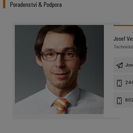
Poradenství & Podpora
Josef Ve
Technick
Jos
24
60