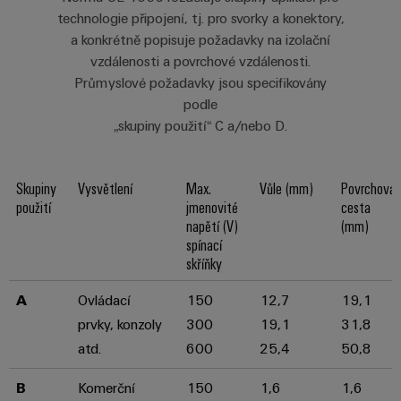
odvětví.
technologie připojení, tj. pro svorky a konektory,
Naše
a konkrétně popisuje požadavky na izolační
inovace
v oblasti
vzdálenosti a povrchové vzdálenosti.
průmyslové
Průmyslové požadavky jsou specifikovány
konektivity.
podle
„skupiny použití“ C a/nebo D.
Skupiny
Vysvětlení
Max.
Vůle (mm)
Povrchová
použití
jmenovité
cesta
napětí (V)
(mm)
spínací
skříňky
A
Ovládací
150
12,7
19,1
prvky, konzoly
300
19,1
31,8
atd.
600
25,4
50,8
Software
Weidmüller
B
Komerční
150
1,6
1,6
Configurato