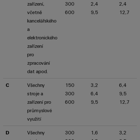
zařízení,
300
2,4
2,4
Digitální
technologi
včetně
600
9,5
12,7
budoucnos
kancelářského
intuitivní,
nekomplik
a
rychlá
elektronického
zařízení
pro
zpracování
dat apod.
C
Všechny
150
3,2
6,4
stroje a
300
6,4
9,5
zařízení pro
600
9,5
12,7
průmyslové
využití
D
Všechny
300
1,6
3,2