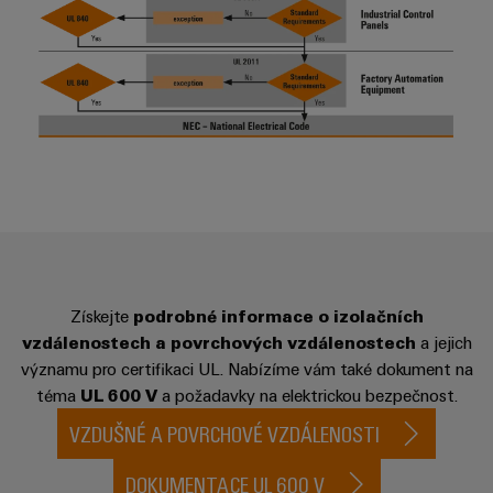
průmyslové
výrobky
Služby
pro
použití
v
systémy
AI
oblasti
skladování
energie
konektorů
Vzdálený
(ESS)
PCB
přístup
Větrná
Výrobce
energie
Platforma
originálního
Provozní
průmyslových
dokonalost
vybavení
služeb
v
(OEM)
easyConnect
oblasti
větrné
Získejte
podrobné informace o izolačních
energie
vzdálenostech a povrchových vzdálenostech
a jejich
Pracoviště
Vodík
významu pro certifikaci UL. Nabízíme vám také dokument na
a příslušenství
Vodík
téma
UL 600 V
a požadavky na elektrickou bezpečnost.
jako
klíčová
VZDUŠNÉ A POVRCHOVÉ VZDÁLENOSTI
Nářadí
technologie
pro
Automatické
DOKUMENTACE UL 600 V
energetickou