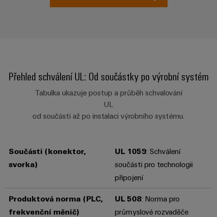
stroje
transformaci
Výrobci
Software
zařízení
Štítky
Inovativní
značení
řešení
konektivity
Přehled schválení UL: Od součástky po výrobní systém
pro
Průmyslové
zařízení
tiskárny
Tabulka ukazuje postup a průběh schvalování
UL
Železnice
Průmyslové
od součásti až po instalaci výrobního systému.
Moderní
osvětlení
a
digitální
řešení
Infrastruktura
Součásti (konektor,
UL 1059
: Schválení
pro
skříněk
klimaticky
svorka)
součásti pro technologii
šetrnou
připojení
mobilitu
v
Montážní
Produktová norma
(PLC,
UL 508
: Norma pro
železniční
služba
dopravě
frekvenční měnič)
průmyslové rozvaděče