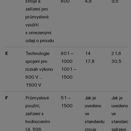
stroje a
600
4,8
9,5
zařízení pro
průmyslové
využití
s omezenými
údaji o proudu
E
Technologie
601 –
14
21,6
spojení pro
1000
17,8
30,5
rozsah výkonu
1001 –
600 V ...
1500
1500 V
F
Průmyslové
51 –
Jak je
Jak je
použití,
1500
uvedeno
uvedeno
zařízení s
ve
ve
hodnocením
standardu
standardu
UL 508,
stroje
zařízení