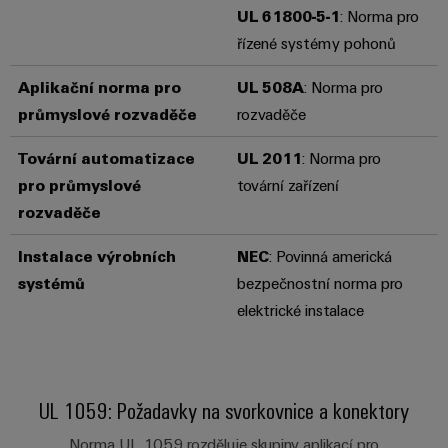
UL 61800-5-1
: Norma pro
Sestavené
řízené systémy pohonů
nosné
lišty
Aplikační norma pro
UL 508A
: Norma pro
průmyslové rozvaděče
rozvaděče
Upravené
a
Tovární automatizace
UL 2011
: Norma pro
vybavené
pro průmyslové
tovární zařízení
skříně
rozvaděče
Zákaznický
Instalace výrobních
NEC
: Povinná americká
návrh
systémů
bezpečnostní norma pro
kabelu
elektrické instalace
Produktové
inovace
Praktická
UL 1059: Požadavky na svorkovnice a konektory
konektivita
pro vaše
Norma UL 1059 rozděluje skupiny aplikací pro
průmyslové