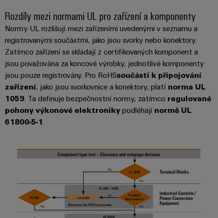
Řídicí
Platforma
a
Strojní
jednotky
Rozdíly mezi normami UL pro zařízení a komponenty
průmyslových
akce
zařízení
NAVŠTIVTE
služeb
Normy UL rozlišují mezi zařízeními uvedenými v seznamu a
Řešení
PŘEHLED
I/O
Digital
pro
registrovanými součástmi, jako jsou svorky nebo konektory.
easyConnect
Systémy
různá
Experience
Zatímco zařízení se skládají z certifikovaných komponent a
odvětví
Řídicí
jsou považována za koncové výrobky, jednotlivé komponenty
Průmyslový
strojové
Český
systém
jsou pouze registrovány. Pro RoHS
součásti k připojování
a
Ethernet
virtuální
tovární
elektrárny
zařízení
, jako jsou svorkovnice a konektory, platí
norma UL
automatizace
stánek
1059
. Ta definuje bezpečnostní normy, zatímco
Dotykové
regulované
IoT
pohony výkonové elektroniky
podléhají
normě UL
Tradiční
panely
61800-5-1
.
Výrobce
energetika
Technické
zařízení
Budoucnost
a vizualizační
osvědčené
výroby
Konektory
nástroje
energie
PCB
Měření
a
Ukládání
energie
svorkovnice
energie
PCB
Řešení
Weidmüller
a