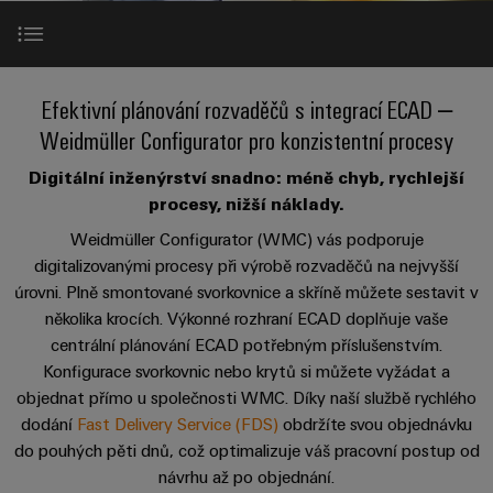
Zákaznický
a
a
PWM
řešení
PUSH IN
návrh
svorkovnice
Udržitelnost
lze
A
Aktuálně
kabelu
NAVŠTIVTE
Společnost
prožít.
Stejnosměrné
PCB
PŘEHLED
IOT
Dodržování
Stáhnout WMC
Newsletter
mikrosítě
službou
Efektivní plánování rozvaděčů s integrací ECAD –
GATEWAY,
Úprava
Systémy
předpisů
Fast
Prodej
PART
vody
Weidmüller Configurator pro konzistentní procesy
Webináře
u-
skříní
Delivery
1
a
Podrobně o WMC
Pobočky
OS
a
Digitální inženýrství snadno: méně chyb, rychlejší
Service
Událost
čištění
Edge
krabic
procesy, nižší náklady.
Kariéra
Informace
odpadních
NAVŠTIVTE
Online nástroj Weidmüller Configurator
Computing
a jejich
New
pro
Weidmüller Configurator (WMC) vás podporuje
PŘEHLED
vod
příslušenství
digitalizovanými procesy při výrobě rozvaděčů na nejvyšší
management
Poradenství
Užitečné
Řešení
Průmyslové
úrovni. Plně smontované svorkovnice a skříně můžete sestavit v
Poznámky k verzi& stažení
a
pro
a
odkazy
5G
Systémy
několika krocích. Výkonné rozhraní ECAD doplňuje vaše
ochranu
certifikáty
digitální
a komponenty
vody
centrální plánování ECAD potřebným příslušenstvím.
Produktový
Jednopárový
inženýrství
a
Služby
pro
Orange
Konfigurace svorkovnic nebo krytů si můžete vyžádat a
katalog
průmysl
Ethernet
kabelové
objednat přímo u společnosti WMC. Díky naší službě rychlého
Mag
Poradenství
odpadních
-
vstupy
Webshop
vod
dodání
Fast Delivery Service (FDS)
obdržíte svou objednávku
Kontakt
|
pro
Single
do pouhých pěti dnů, což optimalizuje váš pracovní postup od
Časopis
konektivitu
Datové
Pair
Sady
Ke
návrhu až po objednání.
pro