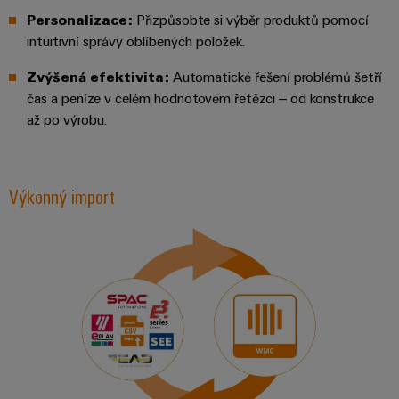
průmyslové
výrobky
Služby
Personalizace
:
Přizpůsobte si výběr produktů pomocí
pro
použití
v
intuitivní správy oblíbených položek.
systémy
AI
oblasti
skladování
Zvýšená efektivita
:
Automatické řešení problémů šetří
energie
konektorů
Vzdálený
(ESS)
čas a peníze v celém hodnotovém řetězci – od konstrukce
PCB
přístup
až po výrobu.
Větrná
Výrobce
energie
Platforma
originálního
Provozní
průmyslových
dokonalost
vybavení
Výkonný import
služeb
v
(OEM)
easyConnect
oblasti
větrné
energie
Pracoviště
Vodík
a příslušenství
Vodík
jako
klíčová
Nářadí
technologie
pro
Automatické
energetickou