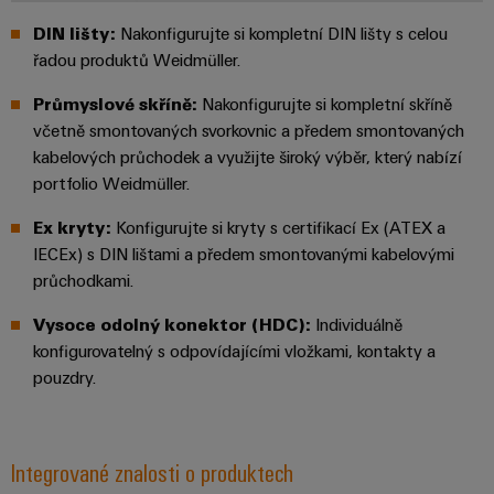
Najděte
moderních
SOFTWARE
díly
energetických
elektroniku
si
DIN lišty:
Nakonfigurujte si kompletní DIN lišty s celou
Internet
sítí
partnera
Školení
řadou produktů Weidmüller.
věcí
Ochrana
Ropa
pro
a
&
proti
Průmyslové skříně:
Nakonfigurujte si kompletní skříně
a plyn
automatizační
webové
Automatizace
blesku
včetně smontovaných svorkovnic a předem smontovaných
Bezpečné
řešení
semináře
a přepětí
kabelových průchodek a využijte široký výběr, který nabízí
procesy
Průmyslová
v
pomocí
portfolio Weidmüller.
analýza
oblasti
komplexních
Sdružovací
řešení
Možnosti
Ex kryty:
Konfigurujte si kryty s certifikací Ex (ATEX a
Internetu
skříně
pro
Průmyslová
IECEx) s DIN lištami a předem smontovanými kabelovými
digitálního
věcí
PV
procesní
automatizace
průchodkami.
objednávání
průmysl
Rozvaděče
Průmyslový
Stavba
Vysoce odolný konektor (HDC):
Individuálně
eShop
Fieldbus
Akce
internet
konfigurovatelný s odpovídajícími vložkami, kontakty a
lodí
a
OCI
pouzdry.
věcí
Komplexní
veletrhy
spoje
rozhraní
Automatizace
pro
Průmyslová
Globální
námořní
a software
Rozhraní
bezpečnost
průmysl
Integrované znalosti o produktech
veletrhy
EDI