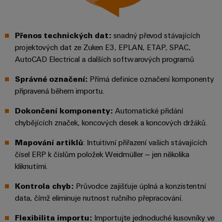
stroje
transformaci
Výrobci
Software
Přenos technických dat
:
snadný převod stávajících
zařízení
projektových dat ze Zuken E3, EPLAN, ETAP, SPAC,
Štítky
Inovativní
AutoCAD Electrical a dalších softwarových programů
značení
řešení
konektivity
Správné označení:
Přímá definice označení komponenty
pro
Průmyslové
zařízení
připravená během importu.
tiskárny
Železnice
Dokončení komponenty
:
Automatické přidání
Průmyslové
Moderní
chybějících značek, koncových desek a koncových držáků.
osvětlení
a
digitální
Mapování artiklů
: Intuitivní přiřazení vašich stávajících
řešení
Infrastruktura
čísel ERP k číslům položek Weidmüller – jen několika
pro
skříněk
kliknutími.
klimaticky
šetrnou
mobilitu
Kontrola chyb:
Průvodce zajišťuje úplná a konzistentní
v
data, čímž eliminuje nutnost ručního přepracování.
Montážní
železniční
služba
dopravě
Flexibilita importu
:
Importujte jednoduché kusovníky ve