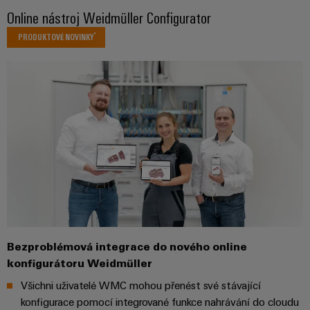
Digitální
Online nástroj Weidmüller Configurator
technologi
budoucnos
PRODUKTOVÉ NOVINKY
intuitivní,
nekomplik
rychlá
Bezproblémová integrace do nového online
konfigurátoru Weidmüller
Všichni uživatelé WMC mohou přenést své stávající
konfigurace pomocí integrované funkce nahrávání do cloudu