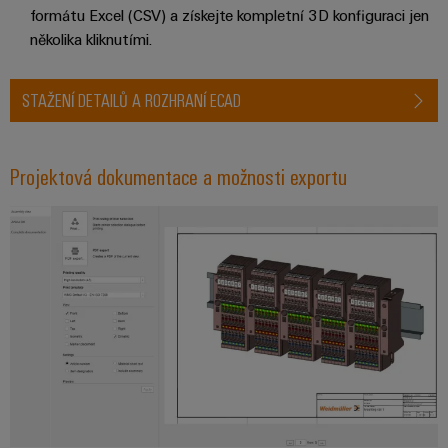
formátu Excel (CSV) a získejte kompletní 3D konfiguraci jen
Sestavené
několika kliknutími.
nosné
lišty
STAŽENÍ DETAILŮ A ROZHRANÍ ECAD
Upravené
a
vybavené
Projektová dokumentace a možnosti exportu
skříně
Zákaznický
návrh
kabelu
Produktové
inovace
Praktická
konektivita
pro vaše
průmyslové