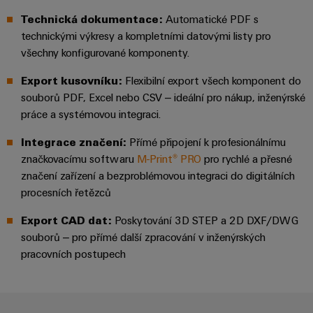
odvětví.
Technická dokumentace
:
Automatické PDF s
Naše
inovace
technickými výkresy a kompletními datovými listy pro
v oblasti
všechny konfigurované komponenty.
průmyslové
konektivity.
Export kusovníku
:
Flexibilní export všech komponent do
souborů PDF, Excel nebo CSV – ideální pro nákup, inženýrské
práce a systémovou integraci.
Integrace značení
:
Přímé připojení k profesionálnímu
značkovacímu softwaru
M-Print® PRO
pro rychlé a přesné
značení zařízení a bezproblémovou integraci do digitálních
procesních řetězců
Export CAD dat
:
Poskytování 3D STEP a 2D DXF/DWG
souborů – pro přímé další zpracování v inženýrských
pracovních postupech
Software
Weidmüller
Configurato