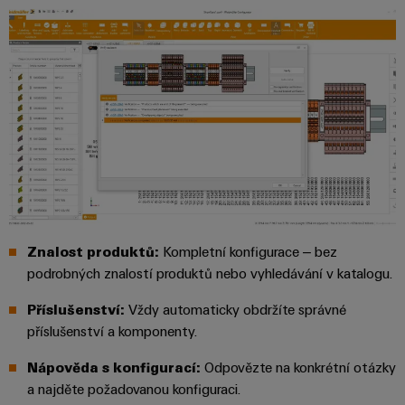
Řídicí
Platforma
a
Strojní
jednotky
průmyslových
akce
zařízení
NAVŠTIVTE
služeb
Řešení
PŘEHLED
I/O
Digital
pro
easyConnect
Systémy
různá
Experience
odvětví
Řídicí
Průmyslový
strojové
Český
systém
a
Ethernet
virtuální
tovární
elektrárny
automatizace
stánek
Dotykové
IoT
Tradiční
panely
Výrobce
energetika
Technické
zařízení
Znalost produktů:
Kompletní konfigurace – bez
Budoucnost
a vizualizační
osvědčené
podrobných znalostí produktů nebo vyhledávání v katalogu.
výroby
Konektory
nástroje
energie
Příslušenství
:
Vždy automaticky obdržíte správné
PCB
Měření
příslušenství a komponenty.
a
Ukládání
energie
svorkovnice
energie
Nápověda s konfigurací:
Odpovězte na konkrétní otázky
PCB
Řešení
a najděte požadovanou konfiguraci.
Weidmüller
a