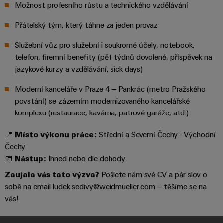
pracoviště
Řešení
Možnost profesního růstu a technického vzdělávání
Novinky
Technická
pro
společnosti
podpora
Elektronika
specifické
software
Přátelský tým, který táhne za jeden provaz
Distribuce
požadavky
Weidmüller
Shoda
Reléové
na
Služební vůz pro služební i soukromé účely, notebook,
Distribution
Configurator
infrastrukturu
produktu
moduly
Naši
telefon, firemní benefity (pět týdnů dovolené, příspěvek na
budov
PRO
s
a polovodičová
jazykové kurzy a vzdělávání, sick days)
partneři
Výroba
prostředím
relé
Velkoobchody
Systémy
Moderní kanceláře v Praze 4 – Pankrác (metro Pražského
Distribuce
rozvaděčů
a
PSIRT
povstání) se zázemím modernizovaného kancelářské
Izolační
Řešení
Partnerská
komplexu (restaurace, kavárna, patrové garáže, atd.)
řešení
výzev
zesilovače
Technické
týkajících
síť
a
se
Decentralizovaná
údaje
📍
Místo výkonu práce:
Střední a Severní Čechy - Východní
pro
měřicí
stavby
Čechy
automatizace
průmyslový
rozvaděčů
převodníky
Technický
📅
Nástup:
Ihned nebo dle dohody
internet
Řešení
produktový
Přenos
Napájecí
Zaujala vás tato výzva?
Pošlete nám své CV a pár slov o
věcí
řízení
katalog
a distribuce
sobě na email ludek.sedivy@weidmueller.com – těšíme se na
zdroje
a
spotřeby
Stabilita
vás!
automatizaci
Opravy
a
energie
Krytky
bezpečnost
a náhradní
pro