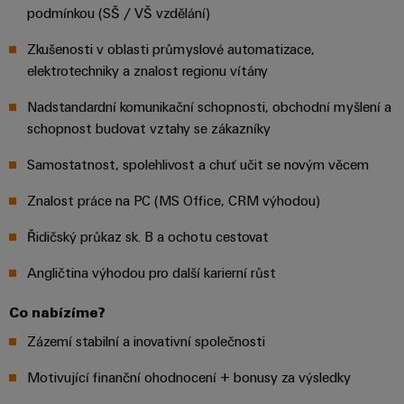
centrum
Ethernet
kabelů,
stažení
digitální
podmínkou (SŠ / VŠ vzdělání)
zákazníky
Řešení
propojovacích
technologie
a
Blog
Zkušenosti v oblasti průmyslové automatizace,
patchkabelů
Akademie
výrobky
Skříň
elektrotechniky a znalost regionu vítány
software
pro
a
Weidmüller
Ceník
datová
a
Weidmüller
kabelů
a
Nadstandardní komunikační schopnosti, obchodní myšlení a
centra
Human
pole
Configurator
-
obchodní
schopnost budovat vztahy se zákazníky
Zapojení
Resources
efektivní,
podmínky
Chytrá
Služby
PLC
spolehlivé,
Samostatnost, spolehlivost a chuť učit se novým věcem
škálovatelné
Náš
výroba
v
a
Znalost práce na PC (MS Office, CRM výhodou)
management
skříní
oblasti
řešení
Fotovoltaika
Novinky
konektorů
migrace
Využití
Řidičský průkaz sk. B a ochotu cestovat
Inteligentní
solární
PCB
zařízení
Letáky
měření
energie
Média
Angličtina výhodou pro další karierní růst
a
pro
Laboratorní
Servisní
stupeň
Propojovací
prodejní
Novinky
služby
Co nabízíme?
rozhraní
účinnost
dráty
akce
pro
zdrojů
Zázemí stabilní a inovativní společnosti
Distribuční
odborná
Řešení
Produktové
Infrastruktura
skříňky
média
Motivující finanční ohodnocení + bonusy za výsledky
Podpora
pro
novinky
budov