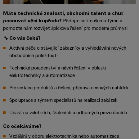
Zákaznický
a
a
PWM
řešení
PUSH IN
návrh
svorkovnice
Udržitelnost
lze
Máte technické znalosti, obchodní talent a chuť
A
Aktuálně
kabelu
NAVŠTIVTE
Společnost
prožít.
Stejnosměrné
PCB
posouvat věci kupředu?
Přidejte se k našemu týmu a
PŘEHLED
IOT
Dodržování
Newsletter
pomozte nám rozvíjet špičková řešení pro moderní průmysl.
mikrosítě
službou
GATEWAY,
Úprava
Systémy
předpisů
Fast
Prodej
PART
vody
🔧 Co vás čeká?
Webináře
u-
skříní
Delivery
1
a
Pobočky
Aktivní péče o stávající zákazníky a vyhledávání nových
OS
a
Service
Událost
čištění
obchodních příležitostí
Edge
krabic
Kariéra
Informace
odpadních
NAVŠTIVTE
Computing
a jejich
pro
Technické poradenství a návrh řešení v oblasti
PŘEHLED
vod
příslušenství
elektrotechniky a automatizace
management
Poradenství
Užitečné
Řešení
Průmyslové
a
pro
a
odkazy
5G
Systémy
Prezentace produktů a řešení, příprava cenových nabídek
ochranu
certifikáty
digitální
a komponenty
vody
Produktový
Jednopárový
Spolupráce s týmem specialistů na realizaci zakázek
inženýrství
a
pro
Orange
katalog
průmysl
Ethernet
kabelové
Účast na veletrzích, školeních a odborných prezentacích
Mag
Poradenství
odpadních
-
vstupy
Webshop
vod
|
pro
Single
Co očekáváme?
Časopis
konektivitu
Datové
Pair
Sady
Ke
Vzdělání v oboru elektrotechnika nebo automatizace
pro