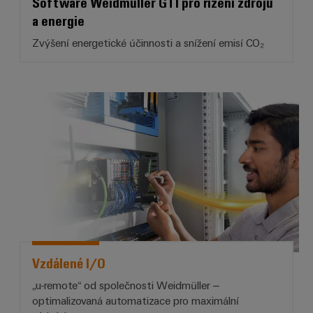
Software Weidmüller GTI pro řízení zdrojů
a energie
Zvýšení energetické účinnosti a snížení emisí CO₂
* Vzdálené I/O*
Vzdálené I/O
„u-remote“ od společnosti Weidmüller –
optimalizovaná automatizace pro maximální