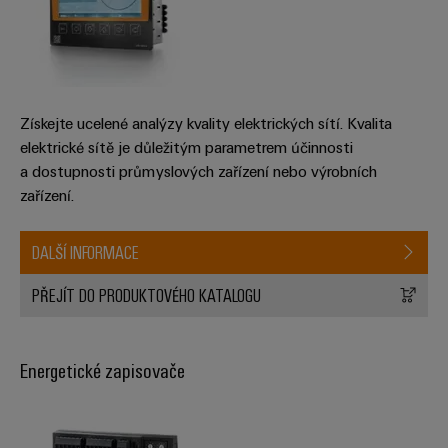
stroje
transformaci
Výrobci
Software
zařízení
Štítky
Inovativní
Získejte ucelené analýzy kvality elektrických sítí. Kvalita
značení
řešení
konektivity
elektrické sítě je důležitým parametrem účinnosti
pro
Průmyslové
a dostupnosti průmyslových zařízení nebo výrobních
zařízení
tiskárny
zařízení.
Železnice
Průmyslové
Moderní
DALŠÍ INFORMACE
osvětlení
a
digitální
PŘEJÍT DO PRODUKTOVÉHO KATALOGU
řešení
Infrastruktura
pro
skříněk
klimaticky
šetrnou
Energetické zapisovače
mobilitu
v
Montážní
železniční
služba
dopravě