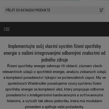
Zákaznický
a
a
PWM
řešení
PUSH IN
návrh
svorkovnice
Udržitelnost
PŘEJÍT DO KATALOGU PRODUKTŮ
lze
A
Aktuálně
kabelu
NAVŠTIVTE
Společnost
prožít.
Stejnosměrné
PCB
PŘEHLED
IOT
Dodržování
Newsletter
mikrosítě
službou
GATEWAY,
Úprava
Systémy
předpisů
Fast
Prodej
PART
vody
Webináře
u-
skříní
Delivery
1
a
Pobočky
OS
a
Service
Událost
čištění
Úvod
Implementujte svůj vlastní systém řízení spotřeby
Edge
krabic
Kariéra
Informace
odpadních
NAVŠTIVTE
Computing
a jejich
energie s našimi integrovanými odbornými znalostmi od
pro
PŘEHLED
vod
příslušenství
Naše hodnoty
jedného zdroje
management
Poradenství
Užitečné
Řešení
Průmyslové
a
Řízení spotřeby energie zahrnuje tří oblasti: záznam všech
pro
a
odkazy
5G
Systémy
ochranu
relevantních údajů o spotřebě energie, analýzu získaných údajů
certifikáty
digitální
Zvýraznit
New
a komponenty
vody
Produktový
a komplexní poradenství týkající se potenciálních úspor. My ve
Jednopárový
inženýrství
a
pro
Orange
katalog
společnosti Weidmüller považujeme vývoj systému řízení
průmysl
Ethernet
kabelové
Rozsah produktů: Hardware
Mag
Poradenství
odpadních
spotřeby energie za komplexní úkol, který propojuje odborné
-
vstupy
Webshop
vod
|
poradenství s inteligentními hardwarovými a softwarovými
pro
Single
řešeními, a vytváří tak silnou jednotku, která má modulární
Časopis
konektivitu
Rozsah produktů: Software
Datové
Pair
Sady
Ke
provedení a splňuje vaše požadavky.
pro