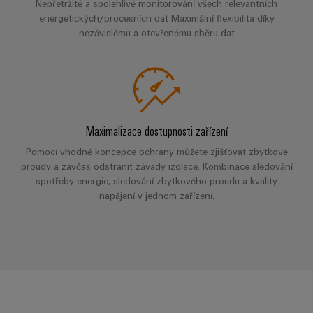
pracoviště
Nepřetržité a spolehlivé monitorování všech relevantních
Řešení
Novinky
Technická
energetických/procesních dat Maximální flexibilita díky
pro
společnosti
podpora
Elektronika
specifické
software
nezávislému a otevřenému sběru dat
Distribuce
požadavky
Weidmüller
Shoda
Reléové
na
Distribution
Configurator
infrastrukturu
produktu
moduly
Naši
budov
PRO
s
a polovodičová
partneři
Výroba
prostředím
relé
Velkoobchody
Systémy
Distribuce
rozvaděčů
Maximalizace dostupnosti zařízení
a
PSIRT
Izolační
Řešení
Pomocí vhodné koncepce ochrany můžete zjišťovat zbytkové
Partnerská
řešení
výzev
zesilovače
proudy a zavčas odstranit závady izolace. Kombinace sledování
Technické
týkajících
síť
a
spotřeby energie, sledování zbytkového proudu a kvality
se
Decentralizovaná
údaje
pro
měřicí
napájení v jednom zařízení.
stavby
automatizace
průmyslový
rozvaděčů
převodníky
Technický
internet
Řešení
produktový
Přenos
Napájecí
věcí
řízení
katalog
a distribuce
zdroje
a
spotřeby
Stabilita
automatizaci
Opravy
a
energie
Krytky
bezpečnost
a náhradní
pro