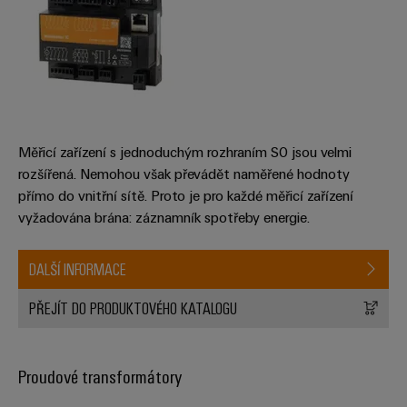
Sestavené
nosné
lišty
Upravené
a
Měřicí zařízení s jednoduchým rozhraním S0 jsou velmi
vybavené
rozšířená. Nemohou však převádět naměřené hodnoty
skříně
přímo do vnitřní sítě. Proto je pro každé měřicí zařízení
Zákaznický
vyžadována brána: záznamník spotřeby energie.
návrh
kabelu
DALŠÍ INFORMACE
PŘEJÍT DO PRODUKTOVÉHO KATALOGU
Produktové
inovace
Praktická
Proudové transformátory
konektivita
pro vaše
průmyslové