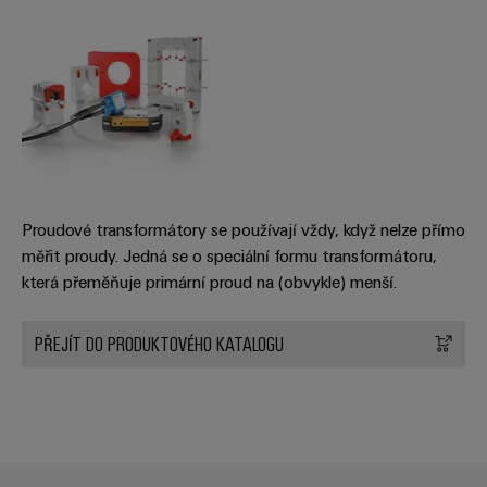
odvětví.
Naše
inovace
v oblasti
průmyslové
konektivity.
Proudové transformátory se používají vždy, když nelze přímo
měřit proudy. Jedná se o speciální formu transformátoru,
která přeměňuje primární proud na (obvykle) menší.
PŘEJÍT DO PRODUKTOVÉHO KATALOGU
Software
Weidmüller
Configurato