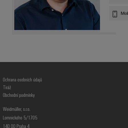
Mob
Ochrana osobních údajů
Tiráž
Obchodní podmínky
Weidmüller, s.r.o.
Lomnického 5/1705
140 00 Praha 4