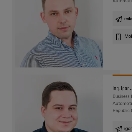
Automatio
mil
Mob
Ing. Igor
Business
Automotiv
Republic 
igo