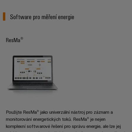
Digitální
technologi
budoucnos
Software pro měření energie
intuitivní,
nekomplik
rychlá
ResMa®
Použijte ResMa® jako univerzální nástroj pro záznam a
monitorování energetických toků. ResMa® je nejen
komplexní softwarové řešení pro správu energie, ale lze jej