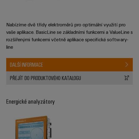
průmyslové
výrobky
Služby
pro
použití
v
systémy
AI
oblasti
skladování
Nabízíme dvě třídy elektroměrů pro optimální využití pro
energie
konektorů
vaše aplikace. BasicLine se základními funkcemi a ValueLine s
Vzdálený
(ESS)
PCB
rozšířenými funkcemi včetně aplikace specifické softwary-
přístup
Větrná
line
Výrobce
energie
Platforma
originálního
Provozní
průmyslových
DALŠÍ INFORMACE
dokonalost
vybavení
služeb
v
(OEM)
PŘEJÍT DO PRODUKTOVÉHO KATALOGU
easyConnect
oblasti
větrné
energie
Energické analyzátory
Pracoviště
Vodík
a příslušenství
Vodík
jako
klíčová
Nářadí
technologie
pro
Automatické
energetickou