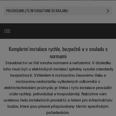
Zákaznický
a
a
PWM
řešení
PUSH IN
návrh
svorkovnice
Udržitelnost
PROZKOUMEJTE INTERAKTIVNÍ 3D KRAJINU
lze
A
Aktuálně
kabelu
NAVŠTIVTE
Společnost
prožít.
Stejnosměrné
PCB
PŘEHLED
IOT
Dodržování
Newsletter
mikrosítě
službou
GATEWAY,
Úprava
Systémy
předpisů
Fast
Prodej
PART
vody
Webináře
u-
skříní
Delivery
1
a
Pobočky
OS
a
Service
Událost
čištění
Případy použití
New
Kompletní instalace rychle, bezpečně a v souladu s
Edge
krabic
Kariéra
Informace
odpadních
NAVŠTIVTE
Computing
a jejich
normami
pro
PŘEHLED
vod
příslušenství
Instalace v budovách
Stavebnictví se řídí mnoha normami a nařízeními. V důsledku
management
Poradenství
Užitečné
Řešení
Průmyslové
toho musí být u elektrických instalací splněny vysoké standardy
a
pro
a
odkazy
5G
Systémy
ochranu
bezpečnosti. Vzhledem k rostoucímu časovému tlaku a
certifikáty
digitální
Produktové inovace
New
a komponenty
vody
rostoucímu nedostatku vyškolených odborníků v
Produktový
Jednopárový
inženýrství
a
pro
Orange
elektrotechnickém průmyslu je třeba i tyto instalace provádět
katalog
průmysl
Ethernet
kabelové
Rozvaděče budov
stále rychleji, jednodušeji a hospodárněji. Nabízíme vám
Mag
Poradenství
odpadních
-
vstupy
Webshop
vod
ucelenou řadu instalačních produktů a řešení pro infrastrukturu
|
pro
Single
budov, které jsou přesně přizpůsobeny těmto specifickým
Časopis
konektivitu
Pracoviště
Datové
Pair
Sady
Ke
požadavkům.
pro