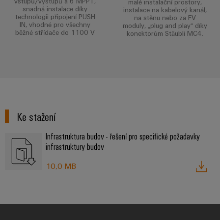
vstupů/výstupů a 6 MPPT,
malé instalační prostory,
snadná instalace díky
instalace na kabelový kanál,
technologii připojení PUSH
na stěnu nebo za FV
IN, vhodné pro všechny
moduly, „plug and play“ díky
běžné střídače do 1100 V
konektorům Stäubli MC4.
Ke stažení
Infrastruktura budov - řešení pro specifické požadavky
infrastruktury budov
10,0 MB