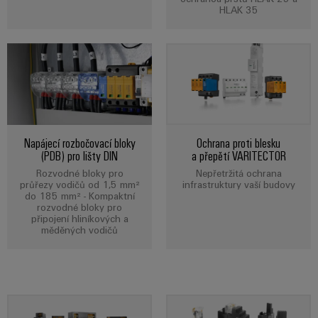
HLAK 35
odvětví.
Naše
inovace
v oblasti
průmyslové
konektivity.
Napájecí rozbočovací bloky
Ochrana proti blesku
(PDB) pro lišty DIN
a přepětí VARITECTOR
Rozvodné bloky pro
Nepřetržitá ochrana
průřezy vodičů od 1,5 mm²
infrastruktury vaší budovy
do 185 mm² - Kompaktní
rozvodné bloky pro
připojení hliníkových a
měděných vodičů
Software
Weidmüller
Configurato