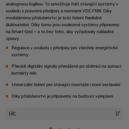
analogovou logikou. To umožňuje řídit stávající systémy v
stroje
transformaci
souladu s právními předpisy a normami VDE-FNN. Díky
Výrobci
Software
modulárnímu příslušenství je toto řešení flexibilně
zařízení
škálovatelné. Díky tomu jsou soukromé systémy připraveny
Štítky
Inovativní
na Smart-Grid – a to bez toho, aby vyžadovaly nákladné
značení
řešení
úpravy.
konektivity
pro
Regulace v souladu s předpisy pro všechny energetické
Průmyslové
zařízení
systémy
tiskárny
Železnice
Převádí digitální signály přenášené po sběrnici na spínací
Průmyslové
Moderní
kontakty relé
osvětlení
a
digitální
Univerzální řešení pro stávající montáže i nové sestavení
řešení
Infrastruktura
pro
skříněk
Díky příslušenství je připravený na budoucí vylepšení
klimaticky
šetrnou
mobilitu
ERC
v
Montážní
železniční
služba
dopravě