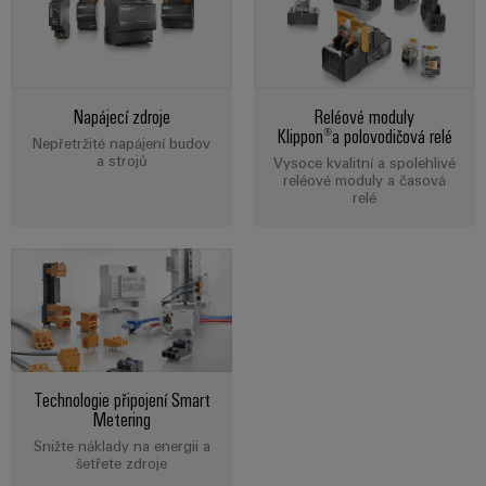
Digitální
technologi
budoucnos
intuitivní,
nekomplik
rychlá
Napájecí zdroje
Reléové moduly
Klippon®a polovodičová relé
Nepřetržité napájení budov
a strojů
Vysoce kvalitní a spolehlivé
reléové moduly a časová
relé
Technologie připojení Smart
Metering
Snižte náklady na energii a
šetřete zdroje