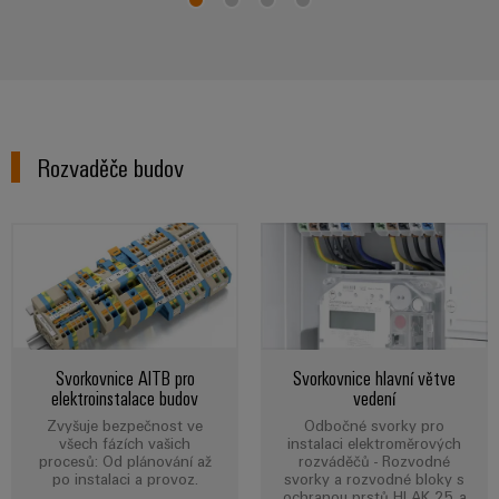
Sestavené
nosné
lišty
Upravené
a
Rozvaděče budov
vybavené
skříně
Zákaznický
návrh
kabelu
Svorkovnice AITB pro
Svorkovnice hlavní větve
Produktové
elektroinstalace budov
vedení
inovace
Zvyšuje bezpečnost ve
Odbočné svorky pro
všech fázích vašich
instalaci elektroměrových
Praktická
procesů: Od plánování až
rozváděčů - Rozvodné
konektivita
po instalaci a provoz.
svorky a rozvodné bloky s
pro vaše
ochranou prstů HLAK 25 a
průmyslové