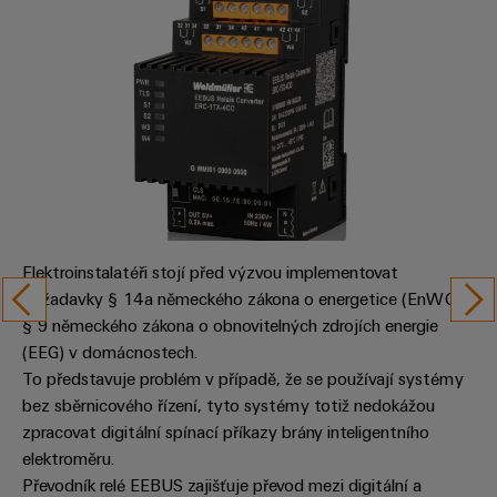
průmyslové
výrobky
Služby
pro
použití
v
systémy
AI
oblasti
skladování
energie
konektorů
Vzdálený
(ESS)
PCB
přístup
Větrná
Výrobce
energie
Platforma
originálního
Provozní
průmyslových
dokonalost
vybavení
služeb
v
(OEM)
Elektroinstalatéři stojí před výzvou implementovat
easyConnect
oblasti
požadavky § 14a německého zákona o energetice (EnWG) a
větrné
energie
§ 9 německého zákona o obnovitelných zdrojích energie
(EEG) v domácnostech.
Pracoviště
Vodík
To představuje problém v případě, že se používají systémy
a příslušenství
Vodík
bez sběrnicového řízení, tyto systémy totiž nedokážou
jako
zpracovat digitální spínací příkazy brány inteligentního
klíčová
Nářadí
technologie
elektroměru.
pro
Automatické
Převodník relé EEBUS zajišťuje převod mezi digitální a
energetickou