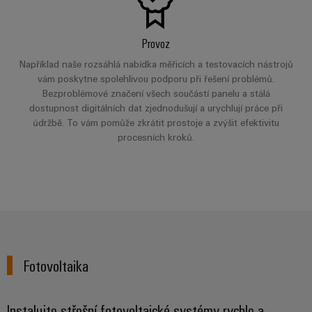
Provoz
Například naše rozsáhlá nabídka měřicích a testovacích nástrojů
vám poskytne spolehlivou podporu při řešení problémů.
Bezproblémové značení všech součástí panelu a stálá
dostupnost digitálních dat zjednodušují a urychlují práce při
údržbě. To vám pomůže zkrátit prostoje a zvýšit efektivitu
procesních kroků.
Fotovoltaika
Instalujte střešní fotovoltaické systémy rychle a