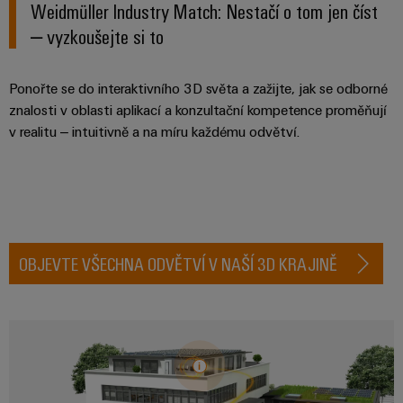
Najděte
moderních
Weidmüller Industry Match: Nestačí o tom jen číst
SOFTWARE
díly
energetických
elektroniku
si
Internet
– vyzkoušejte si to
sítí
partnera
Školení
věcí
Ochrana
Ropa
pro
a
&
proti
Ponořte se do interaktivního 3D světa a zažijte, jak se odborné
a plyn
automatizační
webové
Automatizace
blesku
znalosti v oblasti aplikací a konzultační kompetence proměňují
Bezpečné
řešení
semináře
a přepětí
procesy
v realitu – intuitivně a na míru každému odvětví.
Průmyslová
v
pomocí
analýza
oblasti
komplexních
Sdružovací
řešení
Možnosti
Internetu
skříně
pro
Průmyslová
digitálního
věcí
PV
procesní
automatizace
objednávání
průmysl
Rozvaděče
OBJEVTE VŠECHNA ODVĚTVÍ V NAŠÍ 3D KRAJINĚ
Průmyslový
Stavba
eShop
Fieldbus
Akce
internet
lodí
a
OCI
věcí
Komplexní
veletrhy
spoje
rozhraní
Automatizace
pro
Průmyslová
Globální
námořní
a software
Rozhraní
bezpečnost
průmysl
veletrhy
EDI