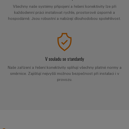
pracoviště
Řešení
Novinky
Technická
Všechny naše systémy připojení a řešení konektivity lze při
pro
společnosti
podpora
Elektronika
každodenní práci instalovat rychle, prostorově úsporně a
specifické
software
Distribuce
hospodárně. Jsou robustní a nabízejí dlouhodobou spolehlivost.
požadavky
Weidmüller
Shoda
Reléové
na
Distribution
Configurator
infrastrukturu
produktu
moduly
Naši
budov
PRO
s
a polovodičová
partneři
Výroba
prostředím
relé
Velkoobchody
Systémy
Distribuce
rozvaděčů
a
PSIRT
Izolační
V souladu se standardy
Řešení
Partnerská
řešení
výzev
zesilovače
Naše zařízení a řešení konektivity splňují všechny platné normy a
Technické
týkajících
síť
a
směrnice. Zajišťují nejvyšší možnou bezpečnost při instalaci i v
se
Decentralizovaná
údaje
pro
provozu.
měřicí
stavby
automatizace
průmyslový
rozvaděčů
převodníky
Technický
internet
Řešení
produktový
Přenos
Napájecí
věcí
řízení
katalog
a distribuce
zdroje
a
spotřeby
Stabilita
automatizaci
Opravy
a
energie
Krytky
bezpečnost
a náhradní
pro