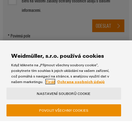
Beru na vědomí zásady ochrany osobních údajů s dalšími
odvětví.
Naše
informacemi.
inovace
v oblasti
průmyslové
ODESLAT
konektivity.
* Povinná pole
Weidmüller, s.r.o. používá cookies
Když kliknete na „Přijmout všechny soubory cookie“,
poskytnete tím souhlas k jejich ukládání na vašem zařízení,
což pomáhá s navigací na stránce, s analýzou využití dat v
našem marketingu.
Tiráž
Ochrana osobních údajů
Ochrana osobních údajů
Tiráž
NASTAVENÍ SOUBORŮ COOKIE
Obchodní podmínky
POVOLIT VŠECHNY COOKIES
Weidmüller, s.r.o.
Software
Weidmüller
Lomnického 5/1705
Configurato