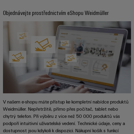
centrum
Ethernet
kabelů,
stažení
digitální
zákazníky
Řešení
propojovacích
technologie
Objednávejte prostřednictvím eShopu Weidmüller
a
Blog
patchkabelů
Akademie
výrobky
Skříň
software
pro
a
Weidmüller
Ceník
datová
a
Weidmüller
kabelů
a
centra
Human
pole
Configurator
-
obchodní
Zapojení
Resources
efektivní,
podmínky
Chytrá
Služby
PLC
spolehlivé,
škálovatelné
Náš
výroba
v
a
management
skříní
oblasti
řešení
Fotovoltaika
Novinky
konektorů
migrace
Využití
Inteligentní
solární
PCB
zařízení
Letáky
měření
energie
Média
a
pro
Laboratorní
Servisní
stupeň
Propojovací
prodejní
Novinky
V našem e-shopu máte přístup ke kompletní nabídce produktů
služby
rozhraní
účinnost
dráty
akce
Weidmüller. Nepřetržitě, přímo přes počítač, tablet nebo
pro
zdrojů
chytrý telefon. Při výběru z více než 50 000 produktů vás
Distribuční
odborná
Řešení
Produktové
Infrastruktura
podpoří intuitivní uživatelské vedení. Technické údaje, ceny a
skříňky
média
Podpora
pro
novinky
budov
dostupnost jsou kdykoli k dispozici. Nákupní košík s funkcí