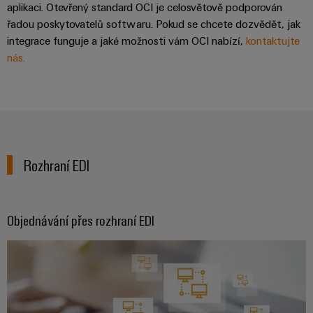
Řídicí
Platforma
a
Strojní
aplikaci. Otevřený standard OCI je celosvětově podporován
jednotky
průmyslových
akce
řadou poskytovatelů softwaru. Pokud se chcete dozvědět, jak
zařízení
NAVŠTIVTE
služeb
integrace funguje a jaké možnosti vám OCI nabízí,
kontaktujte
Řešení
PŘEHLED
I/O
Digital
pro
nás.
easyConnect
Systémy
různá
Experience
odvětví
Řídicí
Průmyslový
strojové
Český
systém
a
Ethernet
virtuální
tovární
elektrárny
automatizace
stánek
Dotykové
IoT
Tradiční
panely
Rozhraní EDI
Výrobce
energetika
Technické
zařízení
Budoucnost
a vizualizační
osvědčené
Objednávání přes rozhraní EDI
výroby
Konektory
nástroje
energie
PCB
Měření
a
Ukládání
energie
svorkovnice
energie
PCB
Řešení
Weidmüller
a