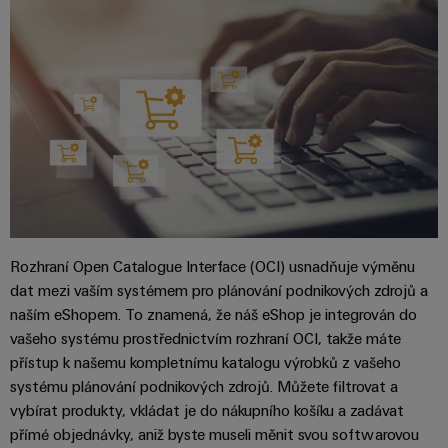
Najděte
moderních
SOFTWARE
díly
energetických
elektroniku
si
Internet
sítí
partnera
Školení
věcí
Ochrana
Ropa
pro
a
&
proti
a plyn
automatizační
webové
Automatizace
blesku
Bezpečné
řešení
semináře
a přepětí
procesy
Průmyslová
v
pomocí
analýza
oblasti
komplexních
Sdružovací
řešení
Možnosti
Internetu
skříně
pro
Průmyslová
digitálního
věcí
PV
procesní
automatizace
objednávání
průmysl
Rozhraní Open Catalogue Interface (OCI) usnadňuje výměnu
Rozvaděče
dat mezi vaším systémem pro plánování podnikových zdrojů a
Průmyslový
Stavba
eShop
Fieldbus
Akce
naším eShopem. To znamená, že náš eShop je integrován do
internet
lodí
a
vašeho systému prostřednictvím rozhraní OCI, takže máte
OCI
věcí
Komplexní
veletrhy
přístup k našemu kompletnímu katalogu výrobků z vašeho
spoje
rozhraní
Automatizace
pro
Průmyslová
systému plánování podnikových zdrojů. Můžete filtrovat a
Globální
námořní
a software
Rozhraní
vybírat produkty, vkládat je do nákupního košíku a zadávat
bezpečnost
průmysl
veletrhy
přímé objednávky, aniž byste museli měnit svou softwarovou
EDI