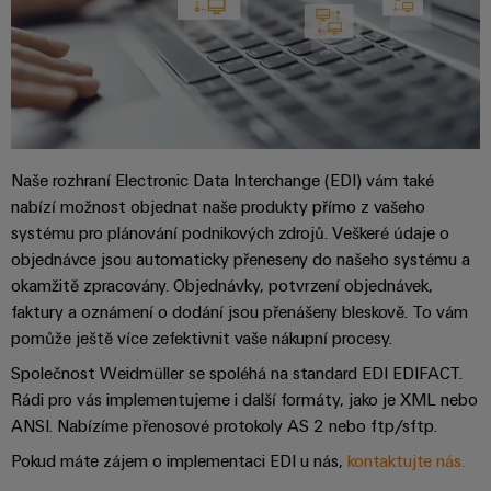
průmyslové
výrobky
Služby
pro
použití
v
systémy
AI
oblasti
skladování
energie
konektorů
Vzdálený
(ESS)
PCB
přístup
Větrná
Výrobce
Naše rozhraní Electronic Data Interchange (EDI) vám také
energie
Platforma
nabízí možnost objednat naše produkty přímo z vašeho
originálního
Provozní
průmyslových
systému pro plánování podnikových zdrojů. Veškeré údaje o
dokonalost
vybavení
služeb
v
objednávce jsou automaticky přeneseny do našeho systému a
(OEM)
easyConnect
oblasti
okamžitě zpracovány. Objednávky, potvrzení objednávek,
větrné
faktury a oznámení o dodání jsou přenášeny bleskově. To vám
energie
pomůže ještě více zefektivnit vaše nákupní procesy.
Pracoviště
Vodík
Společnost Weidmüller se spoléhá na standard EDI EDIFACT.
a příslušenství
Vodík
Rádi pro vás implementujeme i další formáty, jako je XML nebo
jako
ANSI. Nabízíme přenosové protokoly AS 2 nebo ftp/sftp.
klíčová
Nářadí
technologie
Pokud máte zájem o implementaci EDI u nás,
kontaktujte nás.
pro
Automatické
energetickou