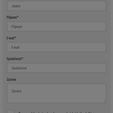
Sestavené
nosné
Příjmení
lišty
Upravené
a
E-mail
vybavené
skříně
Společnost
Zákaznický
návrh
kabelu
Zpráva
Produktové
inovace
Praktická
konektivita
pro vaše
průmyslové