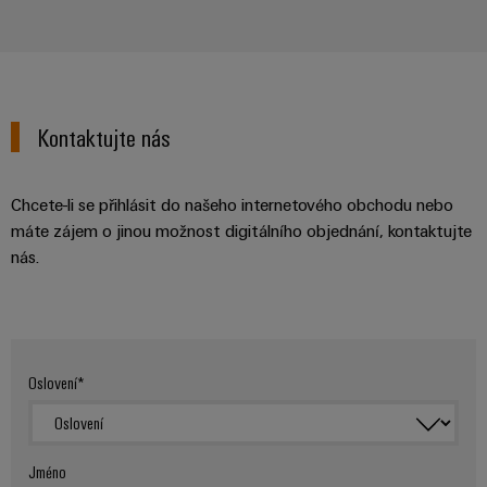
stroje
transformaci
Výrobci
Software
zařízení
Štítky
Inovativní
Kontaktujte nás
značení
řešení
konektivity
pro
Průmyslové
zařízení
Chcete-li se přihlásit do našeho internetového obchodu nebo
tiskárny
máte zájem o jinou možnost digitálního objednání, kontaktujte
Železnice
Průmyslové
nás.
Moderní
osvětlení
a
digitální
řešení
Infrastruktura
pro
skříněk
klimaticky
Oslovení
šetrnou
mobilitu
v
Montážní
železniční
služba
dopravě
Jméno