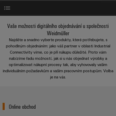
Zákaznický
a
a
PWM
řešení
PUSH IN
návrh
svorkovnice
Udržitelnost
lze
A
Aktuálně
kabelu
NAVŠTIVTE
Společnost
prožít.
Stejnosměrné
PCB
PŘEHLED
IOT
Dodržování
Online obchod
Newsletter
mikrosítě
službou
Vaše možnosti digitálního objednávání u společnosti
GATEWAY,
Úprava
Systémy
předpisů
Fast
Prodej
PART
vody
Weidmüller
Webináře
u-
skříní
Delivery
1
a
OCI rozhraní
Pobočky
Najděte a snadno vyberte produkty, které potřebujete, s
OS
a
Service
Událost
čištění
pohodlným objednáním: jako váš partner v oblasti Industrial
Edge
krabic
Kariéra
Informace
odpadních
Connectivity víme, co je při nákupu důležité. Proto vám
NAVŠTIVTE
Rozhraní EDI
Computing
a jejich
pro
PŘEHLED
nabízíme řadu možností, jak si u nás objednat výrobky a
vod
příslušenství
management
Poradenství
Užitečné
optimalizovat nákupní procesy tak, aby vyhovovaly vašim
Řešení
Průmyslové
Kontaktujte nás
a
pro
a
individuálním požadavkům a vašim pracovním postupům. Volba
odkazy
5G
Systémy
ochranu
certifikáty
digitální
je na vás.
a komponenty
vody
Produktový
Jednopárový
inženýrství
a
pro
Orange
katalog
průmysl
Ethernet
kabelové
Mag
Poradenství
odpadních
-
vstupy
Webshop
vod
|
pro
Single
Online obchod
Časopis
konektivitu
Datové
Pair
Sady
Ke
pro