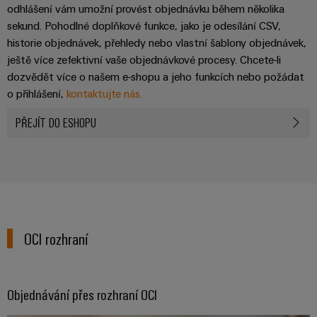
pracoviště
Řešení
Novinky
odhlášení vám umožní provést objednávku během několika
Technická
pro
sekund. Pohodlné doplňkové funkce, jako je odesílání CSV,
společnosti
podpora
Elektronika
specifické
software
Distribuce
historie objednávek, přehledy nebo vlastní šablony objednávek,
požadavky
Weidmüller
Shoda
Reléové
ještě více zefektivní vaše objednávkové procesy. Chcete-li
na
Distribution
Configurator
infrastrukturu
produktu
dozvědět více o našem e-shopu a jeho funkcích nebo požádat
moduly
Naši
budov
PRO
o přihlášení,
kontaktujte nás.
s
a polovodičová
partneři
Výroba
prostředím
relé
Velkoobchody
PŘEJÍT DO ESHOPU
Systémy
Distribuce
rozvaděčů
a
PSIRT
Izolační
Řešení
Partnerská
řešení
výzev
zesilovače
Technické
týkajících
síť
a
se
Decentralizovaná
údaje
pro
měřicí
stavby
automatizace
průmyslový
rozvaděčů
převodníky
Technický
internet
OCI rozhraní
Řešení
produktový
Přenos
Napájecí
věcí
řízení
katalog
a distribuce
zdroje
a
spotřeby
Stabilita
automatizaci
Opravy
a
Objednávání přes rozhraní OCI
energie
Krytky
bezpečnost
a náhradní
pro