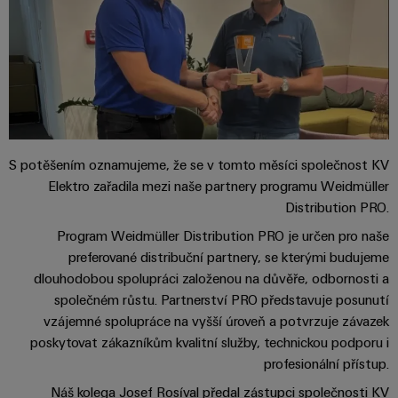
pracoviště
Řešení
Novinky
Technická
pro
společnosti
podpora
Elektronika
specifické
software
Distribuce
požadavky
Weidmüller
Shoda
Reléové
na
Distribution
Configurator
infrastrukturu
produktu
moduly
Naši
budov
PRO
s
a polovodičová
partneři
Výroba
prostředím
relé
Velkoobchody
Systémy
Distribuce
rozvaděčů
S potěšením oznamujeme, že se v tomto měsíci společnost KV
a
PSIRT
Izolační
Elektro zařadila mezi naše partnery programu Weidmüller
Řešení
Partnerská
řešení
výzev
zesilovače
Distribution PRO.
Technické
týkajících
síť
a
Program Weidmüller Distribution PRO je určen pro naše
se
Decentralizovaná
údaje
pro
měřicí
stavby
preferované distribuční partnery, se kterými budujeme
automatizace
průmyslový
rozvaděčů
převodníky
Technický
dlouhodobou spolupráci založenou na důvěře, odbornosti a
internet
Řešení
společném růstu. Partnerství PRO představuje posunutí
produktový
Přenos
Napájecí
věcí
vzájemné spolupráce na vyšší úroveň a potvrzuje závazek
řízení
katalog
a distribuce
zdroje
a
poskytovat zákazníkům kvalitní služby, technickou podporu i
spotřeby
Stabilita
automatizaci
Opravy
profesionální přístup.
a
energie
Krytky
bezpečnost
a náhradní
Náš kolega Josef Rosíval předal zástupci společnosti KV
pro