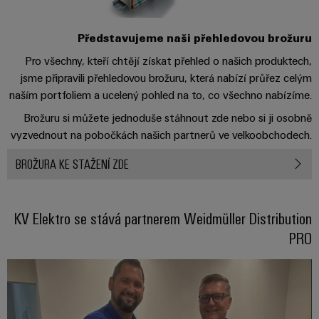
centrum
Ethernet
kabelů,
stažení
digitální
zákazníky
Řešení
propojovacích
technologie
a
Blog
Představujeme naši přehledovou brožuru
patchkabelů
Akademie
výrobky
Skříň
software
pro
a
Pro všechny, kteří chtějí získat přehled o našich produktech,
Weidmüller
Ceník
datová
a
Weidmüller
kabelů
jsme připravili přehledovou brožuru, která nabízí průřez celým
a
centra
Human
pole
Configurator
naším portfoliem a ucelený pohled na to, co všechno nabízíme.
-
obchodní
Zapojení
Resources
efektivní,
Brožuru si můžete jednoduše stáhnout zde nebo si ji osobně
podmínky
Chytrá
Služby
PLC
spolehlivé,
vyzvednout na pobočkách našich partnerů ve velkoobchodech.
škálovatelné
Náš
výroba
v
a
management
skříní
oblasti
řešení
BROŽURA KE STAŽENÍ ZDE
Fotovoltaika
Novinky
konektorů
migrace
Využití
Inteligentní
solární
PCB
zařízení
Letáky
měření
energie
Média
KV Elektro se stává partnerem Weidmüller Distribution
a
pro
Laboratorní
Servisní
PRO
stupeň
Propojovací
prodejní
Novinky
služby
rozhraní
účinnost
dráty
akce
pro
zdrojů
Distribuční
odborná
Řešení
Produktové
Infrastruktura
skříňky
média
Podpora
pro
novinky
budov