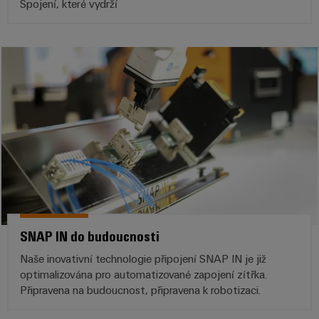
Řídicí
Platforma
a
Spojení, které vydrží
Strojní
jednotky
průmyslových
akce
zařízení
NAVŠTIVTE
služeb
Řešení
PŘEHLED
I/O
Digital
pro
easyConnect
Systémy
různá
Experience
odvětví
Řídicí
Průmyslový
strojové
Český
systém
a
Ethernet
virtuální
tovární
elektrárny
automatizace
stánek
Dotykové
IoT
Tradiční
panely
Výrobce
energetika
Technické
zařízení
Budoucnost
a vizualizační
osvědčené
výroby
Konektory
nástroje
SNAP IN do budoucnosti
energie
PCB
Naše inovativní technologie připojení SNAP IN je již
Měření
a
Ukládání
optimalizována pro automatizované zapojení zítřka.
energie
svorkovnice
energie
Připravena na budoucnost, připravena k robotizaci.
PCB
Řešení
Weidmüller
a