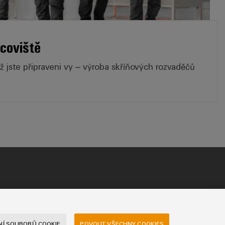
acoviště
ž jste připraveni vy – výroba skříňových rozvaděčů
Í SOUBORŮ COOKIE
POVOLIT VŠECHNY COOKIES