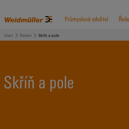
Průmyslová odvětví
Řeše
Start
Řešení
Skříň a pole
Skříň a pole