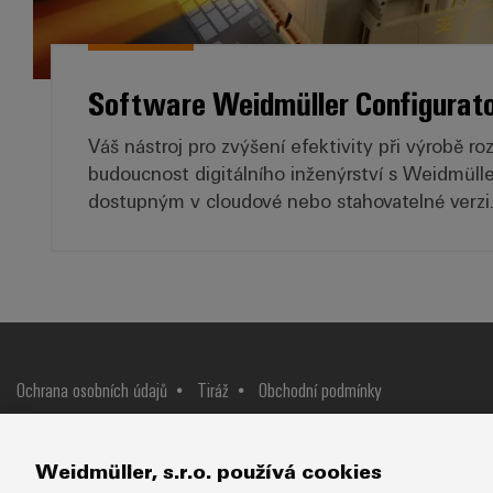
Software Weidmüller Configurat
Váš nástroj pro zvýšení efektivity při výrobě ro
budoucnost digitálního inženýrství s Weidmüll
dostupným v cloudové nebo stahovatelné verzi
Ochrana osobních údajů
Tiráž
Obchodní podmínky
Weidmüller, s.r.o.
Lomnického 5/1705
140 00 Praha 4
Tel: +
Weidmüller, s.r.o. používá cookies