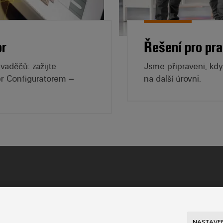
or
Řešení pro pr
zvaděčů: zažijte
Jsme připraveni, kdy
er Configuratorem –
na další úrovni.
.
420 244 001 400
fax +49 5231 14-292083
NASTAVEN