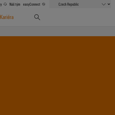
ry
Náš tým
easyConnect
Kariéra