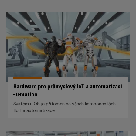
Hardware pro průmyslový IoT a a
Hardware pro průmyslový IoT a automatizaci
- u-mation
Systém u-OS je přítomen na všech komponentách
IIoT a automatizace
Průmyslový IoT Partner Network–