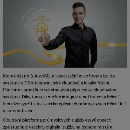
odvětví.
Naše
inovace
v oblasti
průmyslové
konektivity.
Kromě nástrojů AutoML a vizualizačního softwaru lze do
systému u-OS integrovat také cloudová a lokální řešení.
Platforma umožňuje velmi snadné připojení ke cloudovému
systému. Díky tomu je možné integrovat softwarová řešení,
která lze využít k realizaci komplexních průmyslových řešení IoT
a automatizace.
Software
Cloudová platforma průmyslových služeb easyConnect
Weidmüller
zpřístupňuje všechny digitální služby na jednom místě a
Configurato