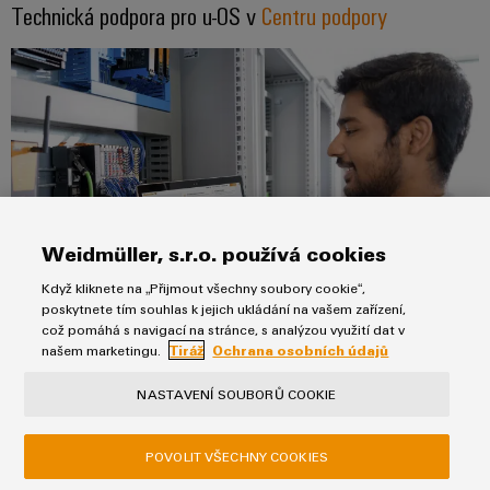
Technická podpora pro u-OS v
Centru podpory
Weidmüller, s.r.o. používá cookies
Když kliknete na „Přijmout všechny soubory cookie“,
poskytnete tím souhlas k jejich ukládání na vašem zařízení,
což pomáhá s navigací na stránce, s analýzou využití dat v
našem marketingu.
Tiráž
Ochrana osobních údajů
Hledáte rychlou a nekomplikovanou pomoc s u-OS 24 hodin
NASTAVENÍ SOUBORŮ COOKIE
denně?
Hledáte nejnovější verze, dokumentaci, materiály ke stažení,
POVOLIT VŠECHNY COOKIES
často kladené otázky a výukové programy k systému u-OS?