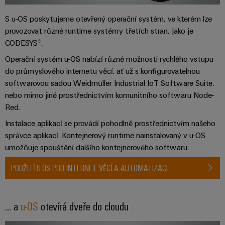
Sestavené
S u-OS poskytujeme otevřený operační systém, ve kterém lze
nosné
provozovat různé runtime systémy třetích stran, jako je
lišty
CODESYS®.
Upravené
Operační systém u-OS nabízí různé možnosti rychlého vstupu
do průmyslového internetu věcí: ať už s konfigurovatelnou
a
softwarovou sadou Weidmüller Industrial IoT Software Suite,
vybavené
nebo mimo jiné prostřednictvím komunitního softwaru Node-
skříně
Red.
Zákaznický
Instalace aplikací se provádí pohodlně prostřednictvím našeho
návrh
správce aplikací. Kontejnerový runtime nainstalovaný v u-OS
kabelu
umožňuje spouštění dalšího kontejnerového softwaru.
POUŽITÍ U-OS PRO INTERNET VĚCÍ A AUTOMATIZACI
Produktové
inovace
Praktická
... a
u-OS
otevírá dveře do cloudu
konektivita
pro vaše
průmyslové