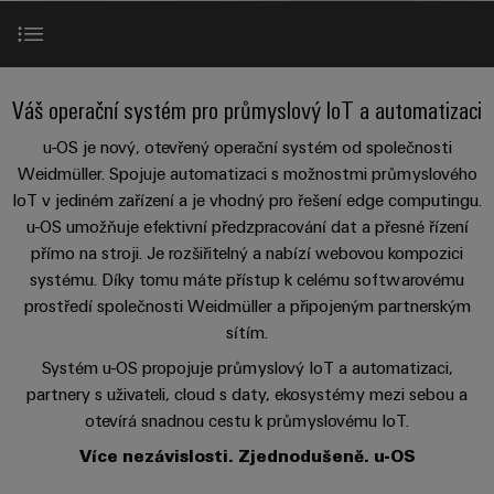
Zákaznický
a
a
PWM
řešení
PUSH IN
návrh
svorkovnice
Udržitelnost
lze
A
Aktuálně
kabelu
NAVŠTIVTE
Společnost
prožít.
Stejnosměrné
PCB
PŘEHLED
IOT
Dodržování
Novinky - u-OS
Newsletter
mikrosítě
službou
Váš operační systém pro průmyslový IoT a automatizaci
GATEWAY,
Úprava
Systémy
předpisů
Fast
Prodej
PART
vody
Webináře
u-
skříní
u-OS je nový, otevřený operační systém od společnosti
Delivery
1
a
Operační systém
Pobočky
Weidmüller. Spojuje automatizaci s možnostmi průmyslového
OS
a
Service
Událost
čištění
IoT v jediném zařízení a je vhodný pro řešení edge computingu.
Edge
krabic
Kariéra
Informace
odpadních
u-OS umožňuje efektivní předzpracování dat a přesné řízení
NAVŠTIVTE
Jakýkoli software
Computing
a jejich
pro
PŘEHLED
vod
přímo na stroji. Je rozšiřitelný a nabízí webovou kompozici
příslušenství
management
Poradenství
Užitečné
Řešení
Průmyslové
systému. Díky tomu máte přístup k celému softwarovému
Jakýkoli cloud
a
pro
a
odkazy
prostředí společnosti Weidmüller a připojeným partnerským
5G
Systémy
ochranu
certifikáty
digitální
sítím.
a komponenty
vody
Produktový
Jednopárový
inženýrství
a
Partnerská síť
pro
Systém u-OS propojuje průmyslový IoT a automatizaci,
Orange
katalog
průmysl
Ethernet
kabelové
partnery s uživateli, cloud s daty, ekosystémy mezi sebou a
Mag
Poradenství
odpadních
-
otevírá snadnou cestu k průmyslovému IoT.
vstupy
Webshop
vod
Edge hardware
|
pro
Single
Více nezávislosti. Zjednodušeně. u-OS
Časopis
konektivitu
Datové
Pair
Sady
Ke
pro