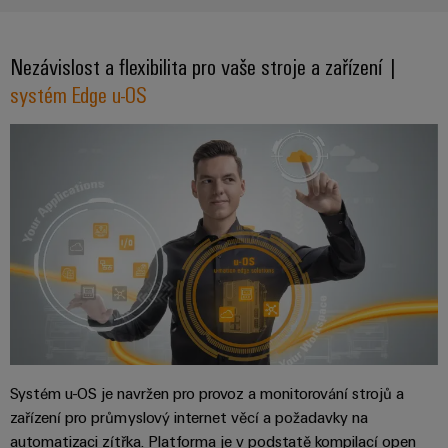
průmyslové
výrobky
Služby
u-OS: Flexibilní
pro
použití
v
systémy
u-OS: Nezávislý
Nezávislost a flexibilita pro vaše stroje a zařízení |
AI
oblasti
skladování
systém Edge u-OS
energie
konektorů
Vzdálený
(ESS)
PCB
přístup
Větrná
Výrobce
energie
Platforma
originálního
Provozní
průmyslových
dokonalost
vybavení
služeb
v
(OEM)
easyConnect
oblasti
větrné
energie
Pracoviště
Vodík
a příslušenství
Vodík
jako
klíčová
Systém u-OS je navržen pro provoz a monitorování strojů a
Nářadí
technologie
zařízení pro průmyslový internet věcí a požadavky na
pro
Automatické
automatizaci zítřka. Platforma je v podstatě kompilací open
energetickou