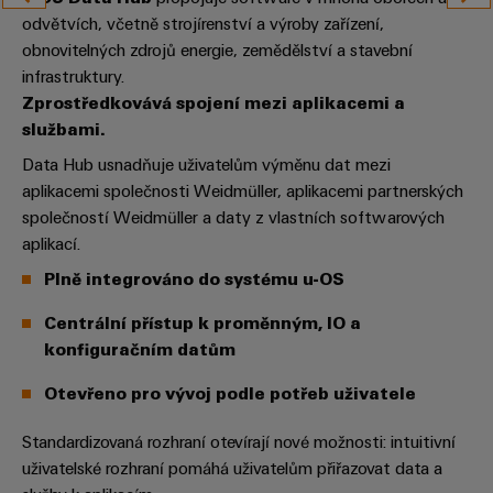
pracoviště
Řešení
Novinky
Technická
odvětvích, včetně strojírenství a výroby zařízení,
pro
společnosti
podpora
Elektronika
obnovitelných zdrojů energie, zemědělství a stavební
specifické
software
Distribuce
požadavky
infrastruktury.
Weidmüller
Shoda
Reléové
na
Zprostředkovává spojení mezi aplikacemi a
Distribution
Configurator
infrastrukturu
produktu
moduly
Naši
službami.
budov
PRO
s
a polovodičová
partneři
Data Hub usnadňuje uživatelům výměnu dat mezi
Výroba
prostředím
relé
Velkoobchody
aplikacemi společnosti Weidmüller, aplikacemi partnerských
Systémy
Distribuce
rozvaděčů
společností Weidmüller a daty z vlastních softwarových
a
PSIRT
Izolační
Řešení
aplikací.
Partnerská
řešení
výzev
zesilovače
Technické
týkajících
síť
Plně integrováno do systému u-OS
a
se
Decentralizovaná
údaje
pro
měřicí
stavby
Centrální přístup k proměnným, IO a
automatizace
průmyslový
rozvaděčů
převodníky
Technický
konfiguračním datům
internet
Řešení
produktový
Přenos
Napájecí
věcí
Otevřeno pro vývoj podle potřeb uživatele
řízení
katalog
a distribuce
zdroje
a
spotřeby
Stabilita
Standardizovaná rozhraní otevírají nové možnosti: intuitivní
automatizaci
Opravy
a
energie
Krytky
uživatelské rozhraní pomáhá uživatelům přiřazovat data a
bezpečnost
a náhradní
pro