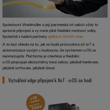
Společnost Weidmüller a její partnerská síť nabízí vždy to
správné připojení a vy máte plně flexibilní možnost volby.
Společně s našimi partnery
aplikace třetích stran
.
A to bez ohledu na to, jak se bude průmyslová síť IoT a
automatizace vyvíjet v budoucnu. Se systémem u-OS se
neomezujete. Platforma je otevřená a flexibilní.
u-OS propojuje ekosystémy mezi sebou: jakýkoli hardware,
jakýkoli software, jakýkoli cloud.
Vytváření edge připojení k IIoT - u-OS se hodí