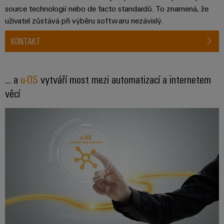
stroje
source technologií nebo de facto standardů. To znamená, že
transformaci
uživatel zůstává při výběru softwaru nezávislý.
Výrobci
Software
zařízení
KONTAKT
Štítky
Inovativní
značení
řešení
konektivity
... a
u-OS
vytváří most mezi automatizací a internetem
pro
Průmyslové
věcí
zařízení
tiskárny
Železnice
Průmyslové
Moderní
osvětlení
a
digitální
řešení
Infrastruktura
pro
skříněk
klimaticky
šetrnou
mobilitu
v
Montážní
železniční
služba
dopravě