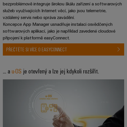
bezproblémově integruje širokou škálu zařízení a softwarových
Digitální
technologi
služeb využívajících Internet věcí, jako jsou telemetrie,
budoucnos
vzdálený servis nebo správa zavádění.
intuitivní,
nekomplik
Koncepce App Manager usnadňuje instalaci osvědčených
rychlá
softwarových aplikací, jako je například zavedené cloudové
připojení k platformě easyConnect.
PŘEČTĚTE SI VÍCE O EASYCONNECT
... a
u-OS
je otevřený a lze jej kdykoli rozšířit.