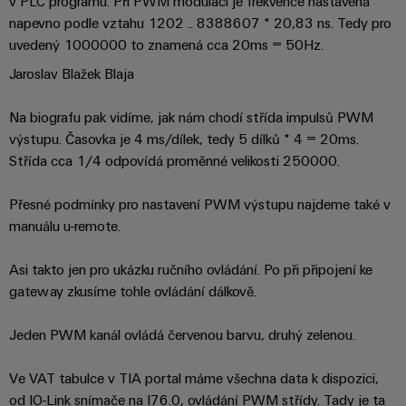
v PLC programu. Při PWM modulaci je frekvence nastavená
pracoviště
Řešení
Novinky
Technická
napevno podle vztahu 1202 .. 8388607 * 20,83 ns. Tedy pro
pro
společnosti
podpora
Elektronika
specifické
software
uvedený 1000000 to znamená cca 20ms = 50Hz.
Distribuce
požadavky
Weidmüller
Jaroslav Blažek Blaja
Shoda
Reléové
na
Distribution
Configurator
infrastrukturu
produktu
moduly
Naši
budov
PRO
Na biografu pak vidíme, jak nám chodí střída impulsů PWM
s
a polovodičová
partneři
výstupu. Časovka je 4 ms/dílek, tedy 5 dílků * 4 = 20ms.
Výroba
prostředím
relé
Velkoobchody
Systémy
Střída cca 1/4 odpovídá proměnné velikosti 250000.
Distribuce
rozvaděčů
a
PSIRT
Izolační
Řešení
Partnerská
Přesné podmínky pro nastavení PWM výstupu najdeme také v
řešení
výzev
zesilovače
Technické
týkajících
síť
manuálu u-remote.
a
se
Decentralizovaná
údaje
pro
měřicí
stavby
automatizace
Asi takto jen pro ukázku ručního ovládání. Po při připojení ke
průmyslový
rozvaděčů
převodníky
Technický
gateway zkusíme tohle ovládání dálkově.
internet
Řešení
produktový
Přenos
Napájecí
věcí
řízení
katalog
a distribuce
Jeden PWM kanál ovládá červenou barvu, druhý zelenou.
zdroje
a
spotřeby
Stabilita
automatizaci
Opravy
a
energie
Ve VAT tabulce v TIA portal máme všechna data k dispozici,
Krytky
bezpečnost
a náhradní
od IO-Link snímače na I76.0, ovládání PWM střídy. Tady je ta
pro