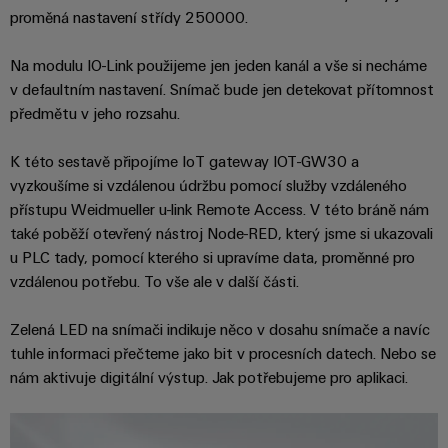
Najděte
moderních
SOFTWARE
díly
proměná nastavení střídy 250000.
energetických
elektroniku
si
Internet
sítí
partnera
Školení
věcí
Ochrana
Na modulu IO-Link použijeme jen jeden kanál a vše si necháme
Ropa
pro
a
&
v defaultním nastavení. Snímač bude jen detekovat přítomnost
proti
a plyn
automatizační
webové
Automatizace
předmětu v jeho rozsahu.
blesku
Bezpečné
řešení
semináře
a přepětí
procesy
Průmyslová
v
K této sestavě připojíme IoT gateway IOT-GW30 a
pomocí
analýza
oblasti
komplexních
Sdružovací
vyzkoušíme si vzdálenou údržbu pomocí služby vzdáleného
řešení
Možnosti
Internetu
přístupu Weidmueller u-link Remote Access. V této bráně nám
skříně
pro
Průmyslová
digitálního
věcí
také poběží otevřený nástroj Node-RED, který jsme si ukazovali
PV
procesní
automatizace
objednávání
u PLC tady, pomocí kterého si upravíme data, proměnné pro
průmysl
Rozvaděče
vzdálenou potřebu. To vše ale v další části.
Průmyslový
Stavba
eShop
Fieldbus
Akce
internet
lodí
Zelená LED na snímači indikuje něco v dosahu snímače a navíc
a
OCI
věcí
Komplexní
tuhle informaci přečteme jako bit v procesních datech. Nebo se
veletrhy
spoje
rozhraní
nám aktivuje digitální výstup. Jak potřebujeme pro aplikaci.
Automatizace
pro
Průmyslová
Globální
námořní
a software
Rozhraní
bezpečnost
průmysl
veletrhy
EDI