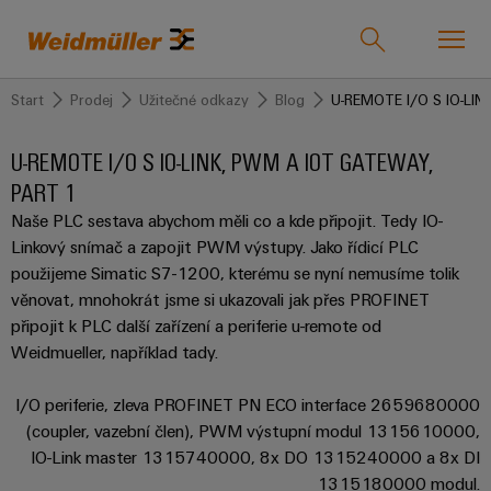
Start
Prodej
Užitečné odkazy
Blog
U-REMOTE I/O S IO-LI
Product catalogue
Centrum podpory
Náš tým
easyConnect
U-REMOTE I/O S IO-LINK, PWM A IOT GATEWAY,
PART 1
zpět k
zpět k
zpět k
zpět
zpět k
zpět
zpět k
zpět k
Průmyslová
Řešení
Produkty
k
Společnost
k
Užitečné
Kariéra
Naše PLC sestava abychom měli co a kde připojit. Tedy IO-
Průmyslová odvětví
Linkový snímač a zapojit PWM výstupy. Jako řídicí PLC
odvětví
Servis
Prodej
odkazy
Aktuální
použijeme Simatic S7-1200, kterému se nyní nemusíme tolik
Technologie
Konektivita
Naše
volné
Weidmüller
Blog
věnovat, mnohokrát jsme si ukazovali jak přes PROFINET
společnost
Přizpůsobené
Kontaktujte
Řešení
pozice
IndustryMatch
připojit k PLC další zařízení a periferie u-remote od
Technologie
Svorkovnice
U-
produkty
nás
-
3D
Weidmueller, například tady.
připojení
175
REMOTE
svět,
Zásuvné
kancelář
SNAP
let
Sestavené
Kontakty
kde
Produkty
I/O
konektory
I/O periferie, zleva PROFINET PN ECO interface 2659680000
Praha
se
IN
Weidmüller
svorkové
S
(coupler, vazební člen), PWM výstupní modul 1315610000,
Náš
výzvy
lišty
Konektory
Weidmüller
IO-
stávají
IO-Link master 1315740000, 8x DO 1315240000 a 8x DI
Technologie
Fakta
tým
Servis
hmatatelnými
PCB
Lanškroun
LINK,
1315180000 modul.
připojení
a čísla