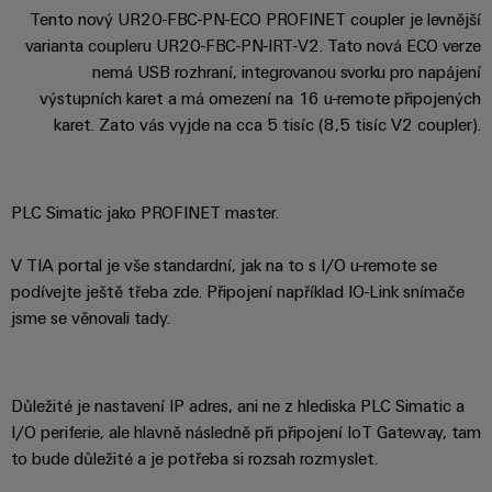
Zákaznický
a
a
PWM
Tento nový UR20-FBC-PN-ECO PROFINET coupler je levnější
řešení
PUSH IN
návrh
svorkovnice
Udržitelnost
varianta coupleru UR20-FBC-PN-IRT-V2. Tato nová ECO verze
lze
A
Aktuálně
kabelu
NAVŠTIVTE
Společnost
prožít.
Stejnosměrné
PCB
nemá USB rozhraní, integrovanou svorku pro napájení
PŘEHLED
IOT
Dodržování
Newsletter
výstupních karet a má omezení na 16 u-remote připojených
mikrosítě
službou
GATEWAY,
Úprava
Systémy
předpisů
karet. Zato vás vyjde na cca 5 tisíc (8,5 tisíc V2 coupler).
Fast
Prodej
PART
vody
Webináře
u-
skříní
Delivery
1
a
Pobočky
OS
a
Service
Událost
čištění
Edge
krabic
Kariéra
Informace
PLC Simatic jako PROFINET master.
odpadních
NAVŠTIVTE
Computing
a jejich
pro
PŘEHLED
vod
příslušenství
V TIA portal je vše standardní, jak na to s I/O u-remote se
management
Poradenství
Užitečné
Řešení
Průmyslové
podívejte ještě třeba zde. Připojení například IO-Link snímače
a
pro
a
odkazy
5G
Systémy
jsme se věnovali tady.
ochranu
certifikáty
digitální
a komponenty
vody
Produktový
Jednopárový
inženýrství
a
pro
Orange
katalog
průmysl
Ethernet
kabelové
Mag
Poradenství
odpadních
Důležité je nastavení IP adres, ani ne z hlediska PLC Simatic a
-
vstupy
Webshop
vod
|
pro
I/O periferie, ale hlavně následně při připojení IoT Gateway, tam
Single
Časopis
konektivitu
to bude důležité a je potřeba si rozsah rozmyslet.
Datové
Pair
Sady
Ke
pro