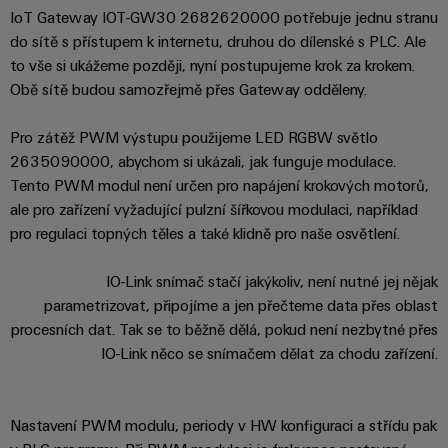
centrum
Ethernet
kabelů,
stažení
digitální
IoT Gateway IOT-GW30 2682620000 potřebuje jednu stranu
zákazníky
Řešení
propojovacích
technologie
do sítě s přístupem k internetu, druhou do dílenské s PLC. Ale
a
Blog
patchkabelů
Akademie
výrobky
to vše si ukážeme později, nyní postupujeme krok za krokem.
Skříň
software
pro
a
Weidmüller
Ceník
Obě sítě budou samozřejmě přes Gateway odděleny.
datová
a
Weidmüller
kabelů
a
centra
Human
pole
Configurator
Pro zátěž PWM výstupu použijeme LED RGBW světlo
-
obchodní
Zapojení
Resources
efektivní,
2635090000, abychom si ukázali, jak funguje modulace.
podmínky
Chytrá
Služby
PLC
spolehlivé,
Tento PWM modul není určen pro napájení krokových motorů,
škálovatelné
Náš
výroba
v
a
ale pro zařízení vyžadující pulzní šířkovou modulaci, například
management
skříní
oblasti
řešení
Fotovoltaika
pro regulaci topných těles a také klidně pro naše osvětlení.
Novinky
konektorů
migrace
Využití
Inteligentní
solární
PCB
zařízení
IO-Link snímač stačí jakýkoliv, není nutné jej nějak
Letáky
měření
energie
Média
parametrizovat, připojíme a jen přečteme data přes oblast
a
pro
Laboratorní
Servisní
procesních dat. Tak se to běžně dělá, pokud není nezbytné přes
stupeň
Propojovací
prodejní
Novinky
služby
rozhraní
účinnost
IO-Link něco se snímačem dělat za chodu zařízení.
dráty
akce
pro
zdrojů
Distribuční
odborná
Řešení
Produktové
Infrastruktura
skříňky
média
Podpora
Nastavení PWM modulu, periody v HW konfiguraci a střídu pak
pro
novinky
budov