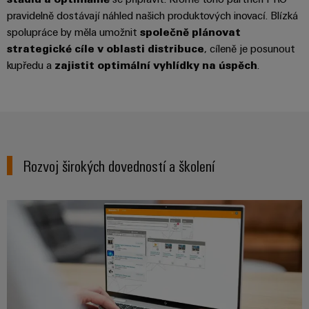
průmyslové
výrobky
Služby
pravidelně dostávají náhled našich produktových inovací. Blízká
pro
použití
v
spolupráce by měla umožnit
společně plánovat
systémy
AI
oblasti
strategické cíle v oblasti distribuce
, cíleně je posunout
skladování
energie
kupředu a
zajistit optimální vyhlídky na úspěch
.
konektorů
Vzdálený
(ESS)
PCB
přístup
Větrná
Výrobce
energie
Platforma
originálního
Provozní
průmyslových
dokonalost
vybavení
služeb
v
Rozvoj širokých dovedností a školení
(OEM)
easyConnect
oblasti
větrné
energie
Pracoviště
Vodík
a příslušenství
Vodík
jako
klíčová
Nářadí
technologie
pro
Automatické
energetickou