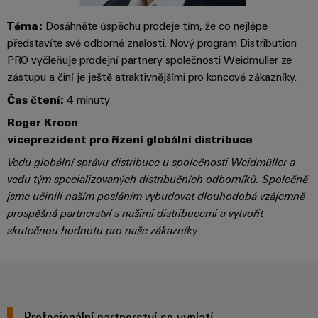
centrum
Ethernet
kabelů,
stažení
Podmínky pro vstup
digitální
zákazníky
Řešení
propojovacích
technologie
Téma:
Dosáhněte úspěchu prodeje tím, že co nejlépe
a
Blog
patchkabelů
Akademie
představíte své odborné znalosti. Nový program Distribution
výrobky
Skříň
software
pro
a
PRO vyčleňuje prodejní partnery společnosti Weidmüller ze
Weidmüller
Ceník
datová
a
Weidmüller
kabelů
zástupu a činí je ještě atraktivnějšími pro koncové zákazníky.
a
centra
Human
pole
Configurator
-
obchodní
Čas čtení:
4 minuty
Zapojení
Resources
efektivní,
podmínky
Chytrá
Služby
Roger Kroon
PLC
spolehlivé,
škálovatelné
Náš
viceprezident pro řízení globální distribuce
výroba
v
a
management
skříní
oblasti
řešení
Vedu globální správu distribuce u společnosti Weidmüller a
Fotovoltaika
Novinky
konektorů
migrace
vedu tým specializovaných distribučních odborníků. Společně
Využití
Inteligentní
solární
PCB
jsme učinili naším posláním vybudovat dlouhodobá vzájemně
zařízení
Letáky
měření
energie
Média
prospěšná partnerství s našimi distribucemi a vytvořit
a
pro
Laboratorní
Servisní
skutečnou hodnotu pro naše zákazníky.
stupeň
Propojovací
prodejní
Novinky
služby
rozhraní
účinnost
dráty
akce
pro
zdrojů
Distribuční
odborná
Řešení
Produktové
Infrastruktura
skříňky
média
Podpora
pro
novinky
budov
Profesionální partnerství se vyplatí