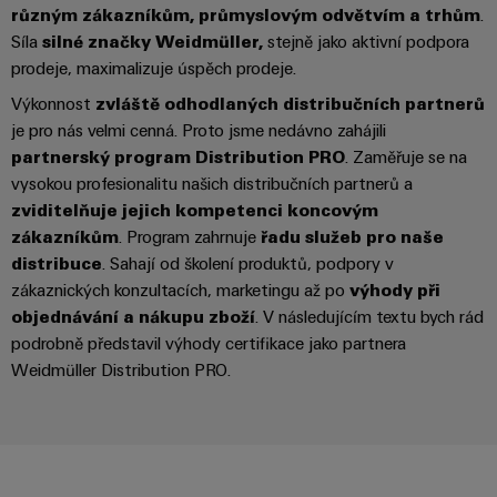
Najděte
moderních
SOFTWARE
díly
různým zákazníkům, průmyslovým odvětvím a trhům
.
energetických
elektroniku
si
Internet
Síla
silné značky Weidmüller,
stejně jako aktivní podpora
sítí
partnera
Školení
věcí
prodeje, maximalizuje úspěch prodeje.
Ochrana
Ropa
pro
a
&
proti
Výkonnost
zvláště odhodlaných distribučních partnerů
a plyn
automatizační
webové
Automatizace
blesku
je pro nás velmi cenná. Proto jsme nedávno zahájili
Bezpečné
řešení
semináře
a přepětí
partnerský program Distribution PRO
. Zaměřuje se na
procesy
Průmyslová
v
pomocí
vysokou profesionalitu našich distribučních partnerů a
analýza
oblasti
komplexních
Sdružovací
zviditelňuje jejich kompetenci koncovým
řešení
Možnosti
Internetu
skříně
zákazníkům
. Program zahrnuje
řadu služeb pro naše
pro
Průmyslová
digitálního
věcí
PV
distribuce
. Sahají od školení produktů, podpory v
procesní
automatizace
objednávání
průmysl
zákaznických konzultacích, marketingu až po
výhody při
Rozvaděče
objednávání a nákupu zboží
. V následujícím textu bych rád
Průmyslový
Stavba
eShop
Fieldbus
Akce
podrobně představil výhody certifikace jako partnera
internet
lodí
a
Weidmüller Distribution PRO.
OCI
věcí
Komplexní
veletrhy
spoje
rozhraní
Automatizace
pro
Průmyslová
Globální
námořní
a software
Rozhraní
bezpečnost
průmysl
veletrhy
EDI