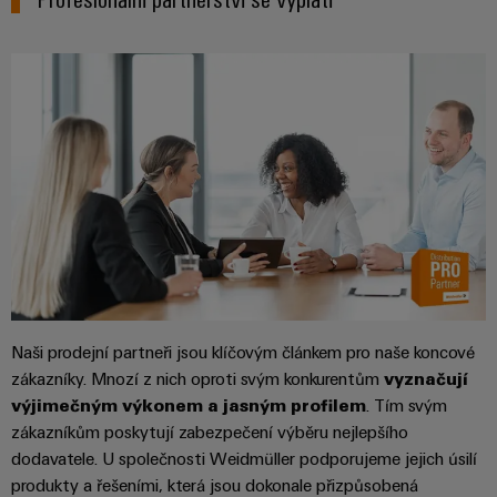
pracoviště
Řešení
Novinky
Technická
pro
společnosti
podpora
Elektronika
specifické
software
Distribuce
požadavky
Weidmüller
Shoda
Reléové
na
Distribution
Configurator
infrastrukturu
produktu
moduly
Naši
budov
PRO
s
a polovodičová
partneři
Výroba
prostředím
relé
Velkoobchody
Systémy
Distribuce
rozvaděčů
a
PSIRT
Izolační
Řešení
Partnerská
řešení
výzev
zesilovače
Technické
týkajících
síť
a
se
Decentralizovaná
údaje
pro
měřicí
stavby
automatizace
průmyslový
rozvaděčů
převodníky
Technický
Naši prodejní partneři jsou klíčovým článkem pro naše koncové
internet
Řešení
produktový
Přenos
zákazníky. Mnozí z nich oproti svým konkurentům
vyznačují
Napájecí
věcí
řízení
katalog
a distribuce
výjimečným výkonem a jasným profilem
. Tím svým
zdroje
a
spotřeby
zákazníkům poskytují zabezpečení výběru nejlepšího
Stabilita
automatizaci
Opravy
a
dodavatele. U společnosti Weidmüller podporujeme jejich úsilí
energie
Krytky
bezpečnost
a náhradní
produkty a řešeními, která jsou dokonale přizpůsobená
pro