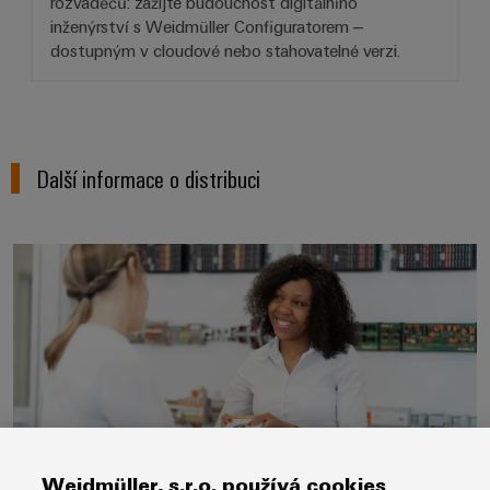
rozvaděčů: zažijte budoucnost digitálního
inženýrství s Weidmüller Configuratorem –
dostupným v cloudové nebo stahovatelné verzi.
Další informace o distribuci
Přehled distribuce
Weidmüller, s.r.o. používá cookies