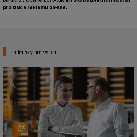
Digitální
pro tisk a reklamu on-line.
technologi
budoucnos
intuitivní,
nekomplik
rychlá
Podmínky pro vstup