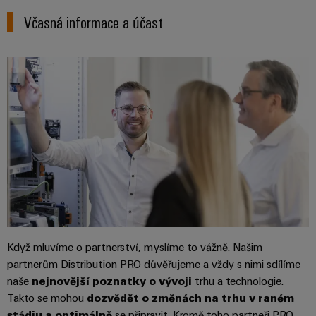
Řídicí
Platforma
a
Strojní
jednotky
Včasná informace a účast
průmyslových
akce
zařízení
NAVŠTIVTE
služeb
Řešení
PŘEHLED
I/O
Digital
pro
easyConnect
Systémy
různá
Experience
odvětví
Řídicí
Průmyslový
strojové
Český
systém
a
Ethernet
virtuální
tovární
elektrárny
automatizace
stánek
Dotykové
IoT
Tradiční
panely
Výrobce
energetika
Technické
zařízení
Budoucnost
a vizualizační
osvědčené
výroby
Konektory
nástroje
energie
PCB
Když mluvíme o partnerství, myslíme to vážně. Našim
Měření
a
Ukládání
partnerům Distribution PRO důvěřujeme a vždy s nimi sdílíme
energie
svorkovnice
energie
naše
nejnovější poznatky o vývoji
trhu a technologie.
Takto se mohou
dozvědět o změnách na trhu v raném
PCB
Řešení
Weidmüller
a
stádiu a optimálně
se připravit. Kromě toho partneři PRO