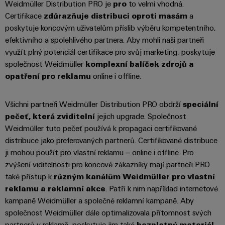
Weidmüller Distribution PRO je
pro
to velmi vhodná.
odvětví.
Certifikace
zdůrazňuje distribuci oproti masám
a
Naše
inovace
poskytuje koncovým uživatelům příslib výběru kompetentního,
v oblasti
efektivního a spolehlivého partnera. Aby mohli naši partneři
průmyslové
konektivity.
využít plný potenciál certifikace pro svůj marketing, poskytuje
společnost Weidmüller
komplexní balíček
zdrojů a
opatření pro reklamu
online i offline.
Všichni partneři Weidmüller Distribution PRO obdrží
speciální
pečeť, která zviditelní
jejich upgrade. Společnost
Weidmüller tuto pečeť používá k propagaci certifikované
distribuce jako preferovaných partnerů. Certifikované distribuce
ji mohou použít pro vlastní reklamu – online i offline. Pro
zvýšení viditelnosti pro koncové zákazníky mají partneři PRO
také přístup k
různým kanálům Weidmüller pro vlastní
reklamu a reklamní akce
. Patří k nim například internetové
kampaně Weidmüller a společné reklamní kampaně. Aby
Software
Weidmüller
společnost Weidmüller dále optimalizovala přítomnost svých
Configurato
partnerů v reklamě, poskytuje jim také
bezplatný materiál