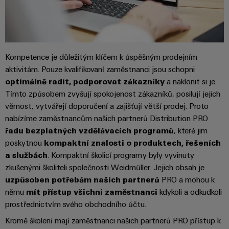
stroje
transformaci
Výrobci
Software
zařízení
Štítky
Inovativní
Kompetence je důležitým klíčem k úspěšným prodejním
značení
řešení
aktivitám. Pouze kvalifikovaní zaměstnanci jsou schopni
konektivity
optimálně radit, podporovat zákazníky
a naklonit si je.
pro
Průmyslové
zařízení
Tímto způsobem zvyšují spokojenost zákazníků, posilují jejich
tiskárny
věrnost, vytvářejí doporučení a zajišťují větší prodej. Proto
Železnice
nabízíme zaměstnancům našich partnerů Distribution PRO
Průmyslové
Moderní
řadu bezplatných vzdělávacích programů
, které jim
osvětlení
a
poskytnou
kompaktní znalosti o produktech, řešeních
digitální
řešení
Infrastruktura
a službách
. Kompaktní školicí programy byly vyvinuty
pro
skříněk
zkušenými školiteli společnosti Weidmüller. Jejich obsah je
klimaticky
uzpůsoben potřebám našich partnerů
PRO a mohou k
šetrnou
mobilitu
němu
mít přístup všichni zaměstnanci
kdykoli a odkudkoli
v
prostřednictvím svého obchodního účtu.
Montážní
železniční
služba
Kromě školení mají zaměstnanci našich partnerů PRO přístup k
dopravě