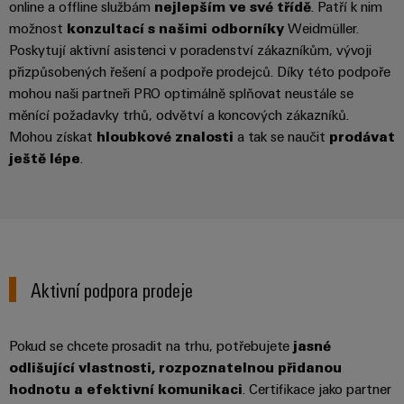
online a offline službám
nejlepším ve své třídě
. Patří k nim
Sestavené
možnost
konzultací s našimi odborníky
Weidmüller.
nosné
Poskytují aktivní asistenci v poradenství zákazníkům, vývoji
lišty
přizpůsobených řešení a podpoře prodejců. Díky této podpoře
mohou naši partneři PRO optimálně splňovat neustále se
Upravené
měnící požadavky trhů, odvětví a koncových zákazníků.
a
Mohou získat
hloubkové znalosti
a tak se naučit
prodávat
vybavené
ještě lépe
.
skříně
Zákaznický
návrh
kabelu
Aktivní podpora prodeje
Produktové
inovace
Pokud se chcete prosadit na trhu, potřebujete
jasné
Praktická
odlišující vlastnosti, rozpoznatelnou přidanou
konektivita
hodnotu a efektivní komunikaci
. Certifikace jako partner
pro vaše
průmyslové