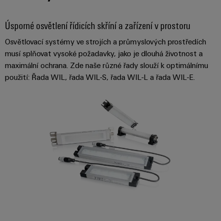
odvětví.
Naše
Úsporné osvětlení řídicích skříní a zařízení v prostoru
inovace
v oblasti
průmyslové
Osvětlovací systémy ve strojích a průmyslových prostředích
konektivity.
musí splňovat vysoké požadavky, jako je dlouhá životnost a
maximální ochrana. Zde naše různé řady slouží k optimálnímu
použití: Řada WIL, řada WIL-S, řada WIL-L a řada WIL-E.
Software
Weidmüller
Configurato