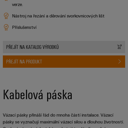
průmyslové
výrobky
verze.
Služby
pro
použití
v
systémy
Nástroj na řezání a děrování svorkovnicových lišt
AI
oblasti
skladování
energie
Příslušenství
konektorů
Vzdálený
(ESS)
PCB
přístup
Větrná
PŘEJÍT NA KATALOG VÝROBKŮ
Výrobce
energie
Platforma
originálního
Provozní
průmyslových
PŘEJÍT NA PRODUKT
dokonalost
vybavení
služeb
v
(OEM)
easyConnect
oblasti
větrné
energie
Kabelová páska
Pracoviště
Vodík
a příslušenství
Vodík
jako
klíčová
Nářadí
Vázací pásky přináší řád do mnoha částí instalace. Vázací
technologie
pásky se vyznačují maximální vázací silou a dlouhou životností.
pro
Automatické
energetickou