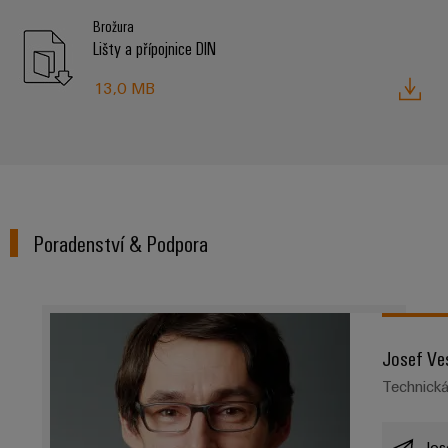
Brožura
Lišty a přípojnice DIN
13,0 MB
Poradenství & Podpora
Josef Ve
Technick
Jos