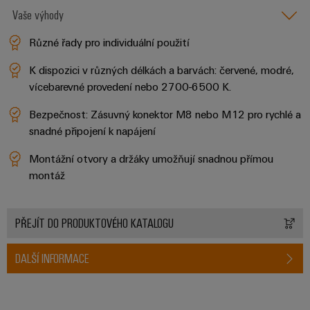
Digitální
Vaše výhody
technologi
budoucnos
Různé řady pro individuální použití
intuitivní,
nekomplik
rychlá
K dispozici v různých délkách a barvách: červené, modré,
vícebarevné provedení nebo 2700-6500 K.
Bezpečnost: Zásuvný konektor M8 nebo M12 pro rychlé a
snadné připojení k napájení
Montážní otvory a držáky umožňují snadnou přímou
montáž
PŘEJÍT DO PRODUKTOVÉHO KATALOGU
DALŠÍ INFORMACE