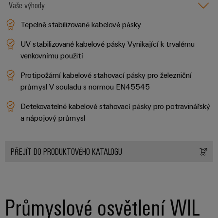
Vaše výhody
Sestavené
nosné
Tepelně stabilizované kabelové pásky
lišty
UV stabilizované kabelové pásky Vynikající k trvalému
venkovnímu použití
Upravené
a
Protipožární kabelové stahovací pásky pro železniční
vybavené
průmysl V souladu s normou EN45545
skříně
Detekovatelné kabelové stahovací pásky pro potravinářský
Zákaznický
a nápojový průmysl
návrh
kabelu
PŘEJÍT DO PRODUKTOVÉHO KATALOGU
Produktové
inovace
Praktická
Průmyslové osvětlení WIL
konektivita
pro vaše
průmyslové