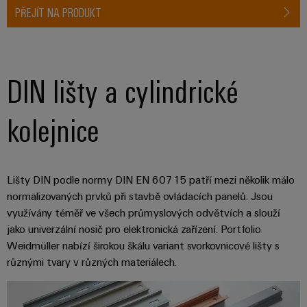
Najděte
moderních
SOFTWARE
díly
PŘEJÍT NA PRODUKT
energetických
elektroniku
si
Internet
sítí
partnera
Školení
věcí
Ochrana
Ropa
pro
a
&
proti
a plyn
automatizační
webové
Automatizace
DIN lišty a cylindrické
blesku
Bezpečné
řešení
semináře
a přepětí
procesy
Průmyslová
v
pomocí
kolejnice
analýza
oblasti
komplexních
Sdružovací
řešení
Možnosti
Internetu
skříně
pro
Průmyslová
digitálního
věcí
PV
procesní
automatizace
objednávání
průmysl
Lišty DIN podle normy DIN EN 60715 patří mezi několik málo
Rozvaděče
normalizovaných prvků při stavbě ovládacích panelů. Jsou
Průmyslový
Stavba
eShop
Fieldbus
Akce
využívány téměř ve všech průmyslových odvětvích a slouží
internet
lodí
a
jako univerzální nosič pro elektronická zařízení. Portfolio
OCI
věcí
Komplexní
Weidmüller nabízí širokou škálu variant svorkovnicové lišty s
veletrhy
spoje
rozhraní
Automatizace
různými tvary v různých materiálech.
pro
Průmyslová
Globální
námořní
a software
Rozhraní
bezpečnost
průmysl
veletrhy
EDI