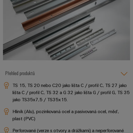
Řídicí
Platforma
a
Strojní
jednotky
průmyslových
akce
zařízení
NAVŠTIVTE
služeb
Řešení
PŘEHLED
I/O
Digital
pro
easyConnect
Systémy
různá
Experience
odvětví
Řídicí
Průmyslový
strojové
Český
systém
a
Ethernet
virtuální
tovární
elektrárny
automatizace
stánek
Dotykové
IoT
Tradiční
panely
Přehled produktů
Výrobce
energetika
Technické
zařízení
Budoucnost
TS 15, TS 20 nebo C20 jako lišta C / profil C, TS 27 jako
a vizualizační
osvědčené
lišta C / profil C, TS 32 a G 32 jako lišta G / profil G, TS 35
výroby
Konektory
nástroje
jako TS35x7,5 / TS35x15.
energie
PCB
Měření
a
Ukládání
Hliník (Alu), pozinkovaná ocel a pasivovaná ocel, měď,
energie
svorkovnice
energie
plast (PVC)
PCB
Řešení
Weidmüller
Perforované (verze s otvory a drážkami) a neperforované
a