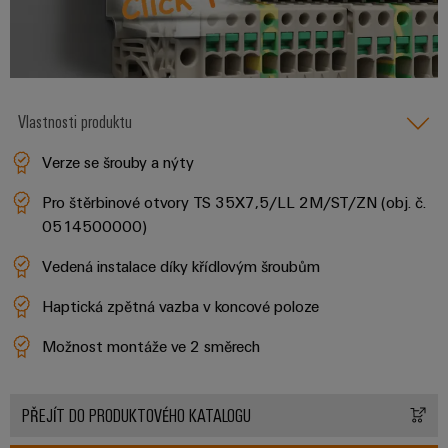
pracoviště
Řešení
Novinky
Technická
pro
společnosti
podpora
Elektronika
specifické
software
Distribuce
požadavky
Weidmüller
Shoda
Reléové
na
Distribution
Configurator
infrastrukturu
produktu
moduly
Naši
Vlastnosti produktu
budov
PRO
s
a polovodičová
partneři
Výroba
prostředím
relé
Verze se šrouby a nýty
Velkoobchody
Systémy
Distribuce
rozvaděčů
a
PSIRT
Pro štěrbinové otvory TS 35X7,5/LL 2M/ST/ZN (obj. č.
Izolační
Řešení
Partnerská
0514500000)
řešení
výzev
zesilovače
Technické
týkajících
síť
a
Vedená instalace díky křídlovým šroubům
se
Decentralizovaná
údaje
pro
měřicí
stavby
automatizace
průmyslový
rozvaděčů
Haptická zpětná vazba v koncové poloze
převodníky
Technický
internet
Řešení
produktový
Přenos
Možnost montáže ve 2 směrech
Napájecí
věcí
řízení
katalog
a distribuce
zdroje
a
spotřeby
Stabilita
automatizaci
Opravy
a
PŘEJÍT DO PRODUKTOVÉHO KATALOGU
energie
Krytky
bezpečnost
a náhradní
pro