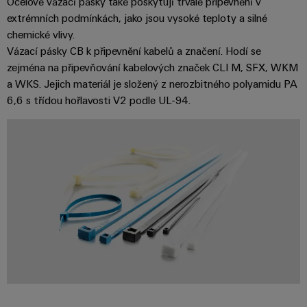
Ocelové vázací pásky také poskytují trvalé připevnění v
stroje
transformaci
extrémních podmínkách, jako jsou vysoké teploty a silné
chemické vlivy.
Výrobci
Software
Vázací pásky CB k připevnění kabelů a značení. Hodí se
zařízení
Štítky
zejména na připevňování kabelových značek CLI M, SFX, WKM
Inovativní
a WKS. Jejich materiál je složený z nerozbitného polyamidu PA
značení
řešení
konektivity
6,6 s třídou hořlavosti V2 podle UL-94.
pro
Průmyslové
zařízení
tiskárny
Železnice
Průmyslové
Moderní
osvětlení
a
digitální
řešení
Infrastruktura
pro
skříněk
klimaticky
šetrnou
mobilitu
v
Montážní
železniční
služba
dopravě