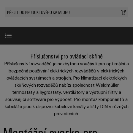
Zákaznický
a
a
PWM
řešení
PUSH IN
návrh
svorkovnice
Udržitelnost
PŘEJÍT DO PRODUKTOVÉHO KATALOGU
lze
A
Aktuálně
kabelu
NAVŠTIVTE
Společnost
prožít.
Stejnosměrné
PCB
PŘEHLED
IOT
Dodržování
Newsletter
mikrosítě
službou
GATEWAY,
Úprava
Systémy
předpisů
Fast
Prodej
PART
vody
Webináře
u-
skříní
Delivery
1
a
Pobočky
OS
a
Service
Událost
čištění
Úvod
Příslušenství pro ovládací skříně
Edge
krabic
Kariéra
Informace
odpadních
NAVŠTIVTE
Computing
a jejich
Příslušenství rozvaděčů je nezbytnou součástí pro optimální a
pro
PŘEHLED
vod
příslušenství
Klippon® RailSnapper
bezpečné používání elektrických rozváděčů v elektrických
New
management
Poradenství
Užitečné
Řešení
Průmyslové
ovládacích systémech a strojích. Pro klimatizaci elektrických
a
pro
a
odkazy
5G
Systémy
skříňových rozvaděčů nabízí společnost Weidmüller
ochranu
certifikáty
digitální
DIN lišty a cylindrické kolejnice
a komponenty
vody
termostaty a hygrostaty, ventilátory a výstupní filtry a
Produktový
Jednopárový
inženýrství
a
pro
související software pro výpočet. Pro montáž komponentů a
Orange
katalog
průmysl
Ethernet
kabelové
Kabelová páska
kabeláže jsou k dispozici kabelové kanály a lišty DIN v různých
Mag
Poradenství
odpadních
-
vstupy
provedeních.
Webshop
vod
|
pro
Single
Časopis
konektivitu
Průmyslové osvětlení WIL
Datové
Pair
Sady
Ke
Montážní svorka pro
pro