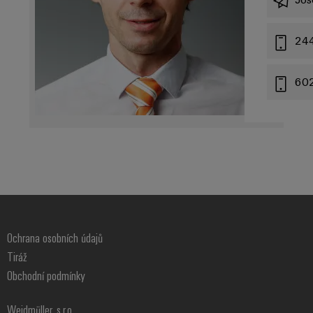
24
60
Ochrana osobních údajů
Tiráž
Obchodní podmínky
Weidmüller, s.r.o.