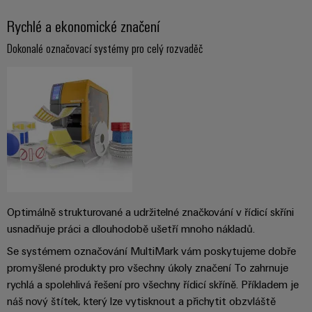
Digitální
Rychlé a ekonomické značení
technologi
budoucnos
intuitivní,
Dokonalé označovací systémy pro celý rozvaděč
nekomplik
rychlá
Optimálně strukturované a udržitelné značkování v řídicí skříni
usnadňuje práci a dlouhodobě ušetří mnoho nákladů.
Se systémem označování MultiMark vám poskytujeme dobře
promyšlené produkty pro všechny úkoly značení To zahrnuje
rychlá a spolehlivá řešení pro všechny řídicí skříně. Příkladem je
náš nový štítek, který lze vytisknout a přichytit obzvláště