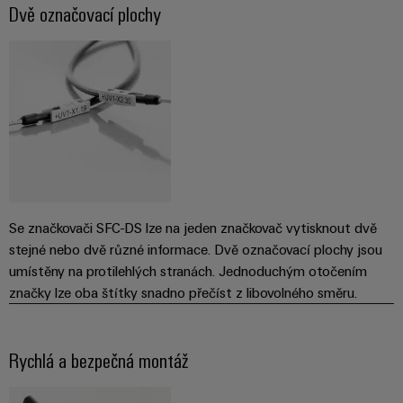
Dvě označovací plochy
Sestavené
nosné
lišty
Upravené
a
vybavené
skříně
Zákaznický
Se značkovači SFC-DS lze na jeden značkovač vytisknout dvě
návrh
stejné nebo dvě různé informace. Dvě označovací plochy jsou
kabelu
umístěny na protilehlých stranách. Jednoduchým otočením
značky lze oba štítky snadno přečíst z libovolného směru.
Produktové
inovace
Rychlá a bezpečná montáž
Praktická
konektivita
pro vaše
průmyslové