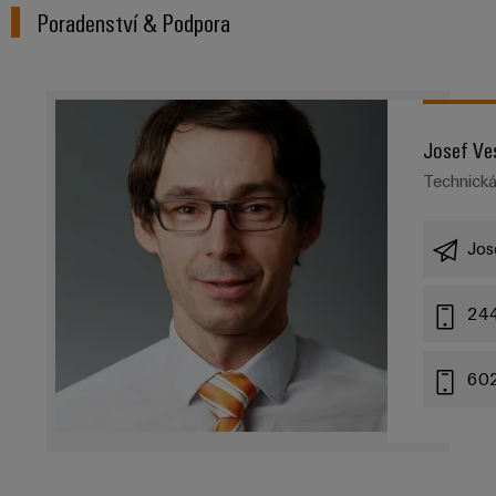
Poradenství & Podpora
Josef Ve
Technick
Jos
24
60