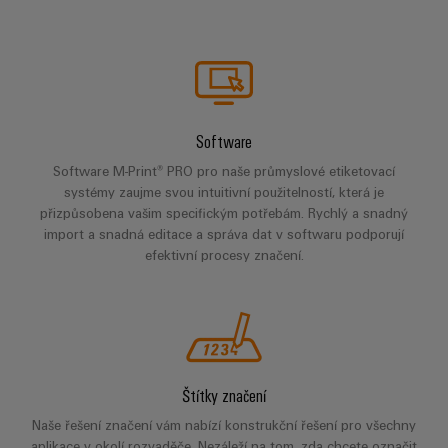
pracoviště
Řešení
Novinky
Technická
pro
společnosti
podpora
Elektronika
specifické
software
Distribuce
požadavky
Weidmüller
Shoda
Reléové
na
Distribution
Configurator
infrastrukturu
produktu
moduly
Naši
budov
PRO
s
a polovodičová
partneři
Software
Výroba
prostředím
relé
Velkoobchody
Software M-Print® PRO pro naše průmyslové etiketovací
Systémy
Distribuce
rozvaděčů
systémy zaujme svou intuitivní použitelností, která je
a
PSIRT
Izolační
Řešení
přizpůsobena vašim specifickým potřebám. Rychlý a snadný
Partnerská
řešení
výzev
zesilovače
import a snadná editace a správa dat v softwaru podporují
Technické
týkajících
síť
a
efektivní procesy značení.
se
Decentralizovaná
údaje
pro
měřicí
stavby
automatizace
průmyslový
rozvaděčů
převodníky
Technický
internet
Řešení
produktový
Přenos
Napájecí
věcí
řízení
katalog
a distribuce
zdroje
a
spotřeby
Stabilita
Štítky značení
automatizaci
Opravy
a
energie
Krytky
Naše řešení značení vám nabízí konstrukční řešení pro všechny
bezpečnost
a náhradní
pro
aplikace v okolí rozvaděče. Nezáleží na tom, zda chcete označit