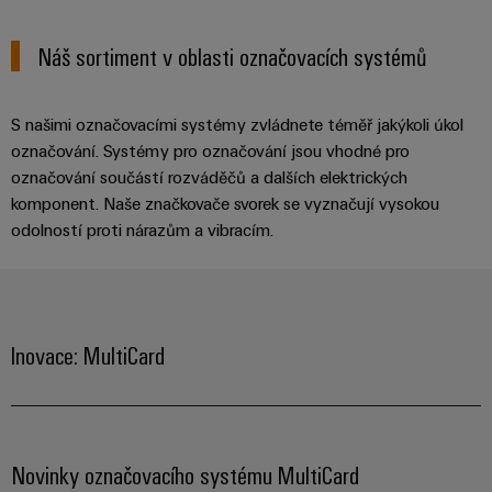
Řídicí
Platforma
a
Strojní
jednotky
průmyslových
akce
zařízení
Náš sortiment v oblasti označovacích systémů
NAVŠTIVTE
služeb
Řešení
PŘEHLED
I/O
Digital
pro
easyConnect
Systémy
různá
Experience
S našimi označovacími systémy zvládnete téměř jakýkoli úkol
odvětví
Řídicí
Průmyslový
strojové
označování. Systémy pro označování jsou vhodné pro
Český
systém
a
Ethernet
označování součástí rozváděčů a dalších elektrických
virtuální
tovární
elektrárny
komponent. Naše značkovače svorek se vyznačují vysokou
automatizace
stánek
Dotykové
odolností proti nárazům a vibracím.
IoT
Tradiční
panely
Výrobce
energetika
Technické
zařízení
Budoucnost
a vizualizační
osvědčené
Inovace: MultiCard
výroby
Konektory
nástroje
energie
PCB
Měření
a
Ukládání
energie
svorkovnice
energie
PCB
Řešení
Novinky označovacího systému MultiCard
Weidmüller
a