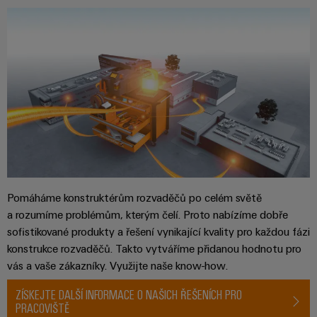
Pomáháme konstruktérům rozvaděčů po celém světě
a rozumíme problémům, kterým čelí. Proto nabízíme dobře
sofistikované produkty a řešení vynikající kvality pro každou fázi
konstrukce rozvaděčů. Takto vytváříme přidanou hodnotu pro
vás a vaše zákazníky. Využijte naše know-how.
ZÍSKEJTE DALŠÍ INFORMACE O NAŠICH ŘEŠENÍCH PRO
PRACOVIŠTĚ