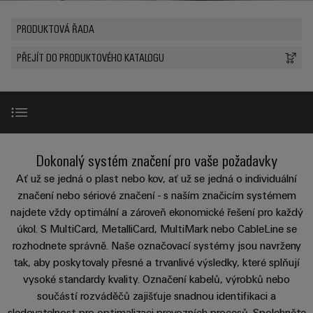
Zákaznický
a
a
PWM
řešení
PUSH IN
návrh
svorkovnice
Udržitelnost
PRODUKTOVÁ ŘADA
lze
A
Aktuálně
kabelu
NAVŠTIVTE
Společnost
prožít.
Stejnosměrné
PCB
PŘEHLED
IOT
Dodržování
PŘEJÍT DO PRODUKTOVÉHO KATALOGU
Newsletter
mikrosítě
službou
GATEWAY,
Úprava
Systémy
předpisů
Fast
Prodej
PART
vody
Webináře
u-
skříní
Delivery
1
a
Pobočky
OS
a
Service
Událost
čištění
Edge
krabic
Kariéra
Informace
odpadních
NAVŠTIVTE
Computing
a jejich
pro
Systémové značkování
PŘEHLED
Dokonalý systém značení pro vaše požadavky
vod
příslušenství
management
Poradenství
Užitečné
Řešení
Průmyslové
Ať už se jedná o plast nebo kov, ať už se jedná o individuální
a
pro
a
odkazy
Produktová řada
5G
Systémy
značení nebo sériové značení - s naším značicím systémem
ochranu
certifikáty
digitální
najdete vždy optimální a zároveň ekonomické řešení pro každý
a komponenty
vody
Produktový
Jednopárový
inženýrství
úkol. S MultiCard, MetalliCard, MultiMark nebo CableLine se
a
pro
Orange
Produktové inovace
katalog
průmysl
Ethernet
rozhodnete správně. Naše označovací systémy jsou navrženy
kabelové
Mag
Poradenství
odpadních
-
tak, aby poskytovaly přesné a trvanlivé výsledky, které splňují
vstupy
Webshop
vod
|
pro
Speciální značky
Single
vysoké standardy kvality. Označení kabelů, výrobků nebo
Časopis
konektivitu
Datové
součástí rozváděčů zajišťuje snadnou identifikaci a
Pair
Sady
Ke
pro
sledovatelnost pro optimalizaci provozních procesů. Spolehněte