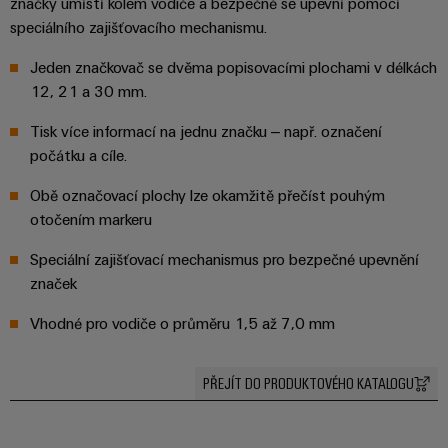
značky umístí kolem vodiče a bezpečně se upevní pomocí
stroje
transformaci
speciálního zajišťovacího mechanismu.
Výrobci
Software
Jeden značkovač se dvěma popisovacími plochami v délkách
zařízení
12, 21 a 30 mm.
Štítky
Inovativní
značení
řešení
Tisk více informací na jednu značku – např. označení
konektivity
počátku a cíle.
pro
Průmyslové
zařízení
tiskárny
Obě označovací plochy lze okamžitě přečíst pouhým
Železnice
otočením markeru
Průmyslové
Moderní
Speciální zajišťovací mechanismus pro bezpečné upevnění
osvětlení
a
digitální
značek
řešení
Infrastruktura
pro
Vhodné pro vodiče o průměru 1,5 až 7,0 mm
skříněk
klimaticky
šetrnou
mobilitu
PŘEJÍT DO PRODUKTOVÉHO KATALOGU
v
Montážní
železniční
služba
dopravě