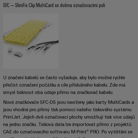
průmyslové
výrobky
SFC – SlimFix Clip MultiCard se dvěma označovacími poli
Služby
pro
použití
v
systémy
AI
oblasti
skladování
energie
konektorů
Vzdálený
(ESS)
PCB
přístup
Větrná
Výrobce
energie
Platforma
originálního
Provozní
průmyslových
dokonalost
vybavení
služeb
v
(OEM)
easyConnect
U značení kabelů se často vyžaduje, aby bylo možné rychle
oblasti
větrné
přečíst označení počátku a cíle příslušného kabelu. Zde má
energie
smysl tisknout oba údaje přímo na značkovač kabelu.
Pracoviště
Vodík
Nové značkovače SFC-DS jsou navrženy jako karty MultiCards a
a příslušenství
Vodík
jsou vhodné pro přímý tisk pomocí našeho tiskového systému
jako
PrintJet. Jejich dvě označovací plochy umožňují tisk více údajů
klíčová
Nářadí
na jednu značku. Tisková data lze importovat přímo z projektů
technologie
CAE do označovacího softwaru M-Print® PRO. Po vytištění se
pro
Automatické
energetickou