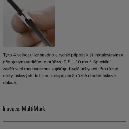
odvětví.
Naše
inovace
v oblasti
průmyslové
konektivity.
Tyto 4 velikosti lze snadno a rychle připojit k již instalovaným a
připojeným vodičům o průřezu 0,5 - -10 mm². Speciální
zajišťovací mechanismus zajišťuje trvalé uchycení. Pro různé
délky tiskových dat jsou k dispozici 3 různě dlouhé tiskové
oblasti.
Inovace: MultiMark
Software
Weidmüller
Configurato