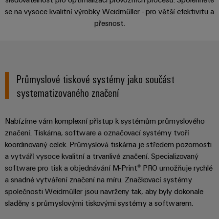
centrum
Ethernet
kabelů,
stažení
Kompletní řešení pro pracoviště
digitální
zákazníky
se na vysoce kvalitní výrobky Weidmüller - pro větší efektivitu a
Řešení
propojovacích
technologie
a
Blog
přesnost.
patchkabelů
Akademie
výrobky
Ke stažení
Skříň
software
pro
a
Weidmüller
Ceník
datová
a
Weidmüller
kabelů
a
centra
Human
pole
Poradenství & Podpora
Configurator
-
obchodní
Zapojení
Resources
Průmyslové tiskové systémy jako součást
efektivní,
podmínky
Chytrá
Služby
PLC
spolehlivé,
systematizovaného značení
škálovatelné
Náš
výroba
v
a
management
skříní
oblasti
řešení
Fotovoltaika
Novinky
Nabízíme vám komplexní přístup k systémům průmyslového
konektorů
migrace
Využití
Inteligentní
značení. Tiskárna, software a označovací systémy tvoří
solární
PCB
zařízení
Letáky
měření
energie
koordinovaný celek. Průmyslová tiskárna je středem pozornosti
Média
a
pro
Laboratorní
a vytváří vysoce kvalitní a trvanlivé značení. Specializovaný
Servisní
stupeň
Propojovací
prodejní
Novinky
software pro tisk a objednávání M-Print® PRO umožňuje rychlé
služby
rozhraní
účinnost
dráty
akce
pro
a snadné vytváření značení na míru. Značkovací systémy
zdrojů
Distribuční
společnosti Weidmüller jsou navrženy tak, aby byly dokonale
odborná
Řešení
Produktové
Infrastruktura
skříňky
sladěny s průmyslovými tiskovými systémy a softwarem.
média
Podpora
pro
novinky
budov