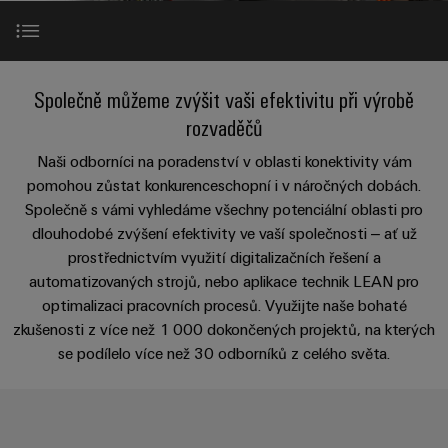
Zákaznický
a
a
PWM
řešení
PUSH IN
návrh
svorkovnice
Udržitelnost
lze
A
Aktuálně
kabelu
NAVŠTIVTE
Společnost
prožít.
Stejnosměrné
PCB
PŘEHLED
IOT
Dodržování
Vaše výhody
Newsletter
mikrosítě
službou
Společně můžeme zvýšit vaši efektivitu při výrobě
GATEWAY,
Úprava
Systémy
předpisů
Fast
Prodej
PART
vody
rozvaděčů
Webináře
u-
skříní
Delivery
1
a
Podpora ve všech výrobních procesech
Pobočky
OS
a
Naši odborníci na poradenství v oblasti konektivity vám
Service
Událost
čištění
Edge
krabic
pomohou zůstat konkurenceschopní i v náročných dobách.
Kariéra
Informace
odpadních
NAVŠTIVTE
Reference
Společně s vámi vyhledáme všechny potenciální oblasti pro
Computing
a jejich
pro
PŘEHLED
vod
dlouhodobé zvýšení efektivity ve vaší společnosti – ať už
příslušenství
management
Poradenství
Užitečné
Řešení
Průmyslové
prostřednictvím využití digitalizačních řešení a
Odborný kontakt
a
pro
a
odkazy
5G
Systémy
automatizovaných strojů, nebo aplikace technik LEAN pro
ochranu
certifikáty
digitální
a komponenty
optimalizaci pracovních procesů. Využijte naše bohaté
vody
Produktový
Jednopárový
inženýrství
a
Dokonalé doplňkové příslušenství
zkušenosti z více než 1 000 dokončených projektů, na kterých
pro
Orange
katalog
průmysl
Ethernet
se podílelo více než 30 odborníků z celého světa.
kabelové
Mag
Poradenství
odpadních
-
vstupy
Webshop
vod
Ke stažení
|
pro
Single
Časopis
konektivitu
Datové
Pair
Sady
Ke
pro