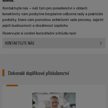
doma.
stroje
transformaci
Kontaktujte nás – náš tým pro poradenství v oblasti
Výrobci
Software
konektivity vám poskytne bezplatné odborné rady a praktické
zařízení
podněty, které vám pomohou zefektivnit vaše procesy, zajistit
Štítky
Inovativní
jejich budoucnost a dosáhnout úspěchu.
značení
řešení
Rezervujte si osobní konzultační schůzku nyní:
konektivity
pro
Průmyslové
KONTAKTUJTE NÁS
zařízení
tiskárny
Železnice
Průmyslové
Moderní
osvětlení
a
digitální
Dokonalé doplňkové příslušenství
řešení
Infrastruktura
pro
skříněk
klimaticky
šetrnou
mobilitu
v
Montážní
železniční
služba
dopravě