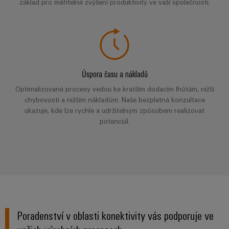
základ pro měřitelné zvýšení produktivity ve vaší společnosti.
pracoviště
Řešení
Novinky
Technická
pro
společnosti
podpora
Elektronika
specifické
software
Distribuce
požadavky
Weidmüller
Shoda
Reléové
na
Distribution
Configurator
infrastrukturu
produktu
moduly
Naši
budov
PRO
s
a polovodičová
partneři
Úspora času a nákladů
Výroba
prostředím
relé
Velkoobchody
Systémy
Optimalizované procesy vedou ke kratším dodacím lhůtám, nižší
Distribuce
rozvaděčů
chybovosti a nižším nákladům. Naše bezplatná konzultace
a
PSIRT
Izolační
Řešení
ukazuje, kde lze rychle a udržitelným způsobem realizovat
Partnerská
řešení
výzev
zesilovače
potenciál.
Technické
týkajících
síť
a
se
Decentralizovaná
údaje
pro
měřicí
stavby
automatizace
průmyslový
rozvaděčů
převodníky
Technický
internet
Řešení
produktový
Přenos
Napájecí
věcí
řízení
katalog
a distribuce
zdroje
a
spotřeby
Stabilita
automatizaci
Opravy
a
energie
Poradenství v oblasti konektivity vás podporuje ve
Krytky
bezpečnost
a náhradní
pro