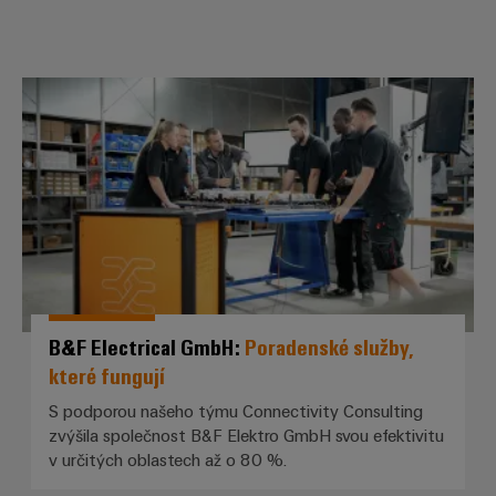
odvětví.
Naše
inovace
v oblasti
průmyslové
B&F Electrical GmbH: *Poradenské
konektivity.
B&F Electrical GmbH:
Poradenské služby,
které fungují
S podporou našeho týmu Connectivity Consulting
zvýšila společnost B&F Elektro GmbH svou efektivitu
Software
v určitých oblastech až o 80 %.
Weidmüller
Configurato