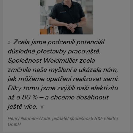
Sestavené
nosné
lišty
Upravené
Zcela jsme podcenili potenciál
a
důsledné přestavby pracoviště.
vybavené
skříně
Společnost Weidmüller zcela
změnila naše myšlení a ukázala nám,
Zákaznický
jak můžeme opatření realizovat sami.
návrh
kabelu
Díky tomu jsme zvýšili naši efektivitu
až o 80 % – a chceme dosáhnout
ještě více.
Produktové
inovace
Henry Nannen-Wolle, jednatel společnosti B&F Elektro
Praktická
konektivita
GmbH
pro vaše
průmyslové