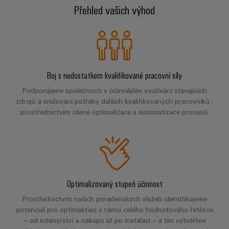
centrum
Ethernet
kabelů,
stažení
digitální
Přehled vašich výhod
zákazníky
Řešení
propojovacích
technologie
a
Blog
patchkabelů
Akademie
výrobky
Skříň
software
pro
a
Weidmüller
Ceník
datová
a
Weidmüller
kabelů
a
centra
Human
pole
Configurator
-
obchodní
Boj s nedostatkem kvalifikované pracovní síly
Zapojení
Resources
efektivní,
podmínky
Chytrá
Služby
PLC
spolehlivé,
Podporujeme společnosti v účinnějším využívání stávajících
škálovatelné
Náš
výroba
v
zdrojů a snižování potřeby dalších kvalifikovaných pracovníků -
a
prostřednictvím cílené optimalizace a automatizace procesů.
management
skříní
oblasti
řešení
Fotovoltaika
Novinky
konektorů
migrace
Využití
Inteligentní
solární
PCB
zařízení
Letáky
měření
energie
Média
a
pro
Laboratorní
Servisní
stupeň
Propojovací
prodejní
Novinky
služby
rozhraní
účinnost
Optimalizovaný stupeň účinnost
dráty
akce
pro
zdrojů
Distribuční
Prostřednictvím našich poradenských služeb identifikujeme
odborná
Řešení
Produktové
Infrastruktura
potenciál pro optimalizaci v rámci celého hodnotového řetězce
skříňky
média
Podpora
pro
novinky
budov
– od inženýrství a nákupu až po instalaci – a tím vytváříme