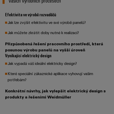
vašich výrobních procesech
Najděte
moderních
SOFTWARE
díly
energetických
elektroniku
si
Internet
sítí
partnera
Školení
Efektivita ve výrobě rozvaděčů
věcí
Ochrana
Ropa
pro
a
&
Jak lze zvýšit efektivitu ve své výrobě panelů?
proti
a plyn
automatizační
webové
Automatizace
blesku
Bezpečné
Jak můžete zkrátit doby nutné k realizaci?
řešení
semináře
a přepětí
procesy
Průmyslová
v
pomocí
Přizpůsobená řešení pracovního prostředí, která
analýza
oblasti
komplexních
Sdružovací
posunou výrobu panelů na vyšší úroveň
řešení
Možnosti
Internetu
skříně
Vynikající elektrický design
pro
Průmyslová
digitálního
věcí
PV
procesní
automatizace
Jak vypadá váš ideální elektricky design?
objednávání
průmysl
Rozvaděče
Které speciální zákaznické aplikace vyhovují vašim
Průmyslový
Stavba
eShop
Fieldbus
Akce
potřebám?
internet
lodí
a
OCI
věcí
Komplexní
Konkrétní návrhy, jak vylepšit elektrický design s
veletrhy
spoje
rozhraní
Automatizace
produkty a řešeními Weidmüller
pro
Průmyslová
Globální
námořní
a software
Rozhraní
bezpečnost
průmysl
veletrhy
EDI