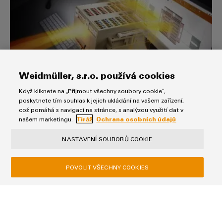
Software Weidmüller Configurator
Weidmüller, s.r.o. používá cookies
Váš nástroj pro zvýšení efektivity při výrobě
Když kliknete na „Přijmout všechny soubory cookie“,
rozvaděčů: zažijte budoucnost digitálního inženýrství
poskytnete tím souhlas k jejich ukládání na vašem zařízení,
s Weidmüller Configuratorem – dostupným v
což pomáhá s navigací na stránce, s analýzou využití dat v
cloudové nebo stahovatelné verzi.
našem marketingu.
Tiráž
Ochrana osobních údajů
NASTAVENÍ SOUBORŮ COOKIE
Řešení pro pracoviště
POVOLIT VŠECHNY COOKIES