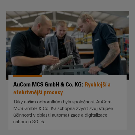
Digitální
technologi
AuCom MCS GmbH & Co. KG: *Rych
budoucnos
intuitivní,
nekomplik
rychlá
AuCom MCS GmbH & Co. KG:
Rychlejší a
efektivnější procesy
Díky našim odborníkům byla společnost AuCom
MCS GmbH & Co. KG schopna zvýšit svůj stupeň
účinnosti v oblasti automatizace a digitalizace
nahoru o 80 %.