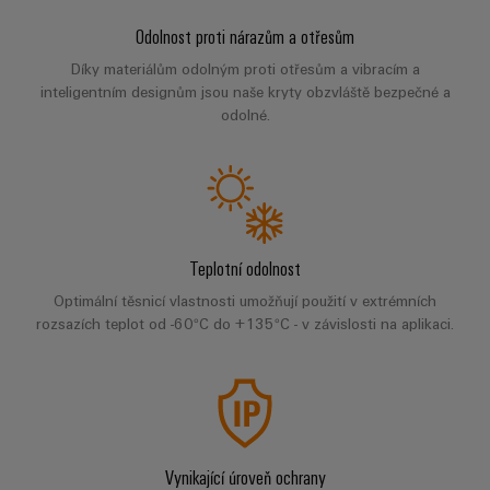
pracoviště
Řešení
Novinky
Technická
pro
Odolnost proti nárazům a otřesům
společnosti
podpora
Elektronika
specifické
software
Distribuce
Díky materiálům odolným proti otřesům a vibracím a
požadavky
Weidmüller
Shoda
Reléové
na
inteligentním designům jsou naše kryty obzvláště bezpečné a
Distribution
Configurator
infrastrukturu
odolné.
produktu
moduly
Naši
budov
PRO
s
a polovodičová
partneři
Výroba
prostředím
relé
Velkoobchody
Systémy
Distribuce
rozvaděčů
a
PSIRT
Izolační
Řešení
Partnerská
řešení
výzev
zesilovače
Technické
Teplotní odolnost
týkajících
síť
a
se
Decentralizovaná
údaje
pro
Optimální těsnicí vlastnosti umožňují použití v extrémních
měřicí
stavby
automatizace
rozsazích teplot od -60°C do +135°C - v závislosti na aplikaci.
průmyslový
rozvaděčů
převodníky
Technický
internet
Řešení
produktový
Přenos
Napájecí
věcí
řízení
katalog
a distribuce
zdroje
a
spotřeby
Stabilita
automatizaci
Opravy
a
energie
Krytky
bezpečnost
a náhradní
Vynikající úroveň ochrany
pro