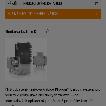
PŘEJÍT DO PRODUKTOVÉHO KATALOGU
odvětví.
Naše
inovace
SKŘÍNĚ KLIPPON® Z NEREZOVÉ OCELI
v oblasti
průmyslové
konektivity.
Hliníková krabice Klippon®
Plně vybavené hliníkové krabice Klippon® K jsou navrženy pro
Software
použití v široké škále elektrických zařízení – od
Weidmüller
průmyslových aplikací až po náročné podmínky životního
Configurato