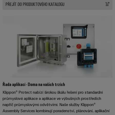
průmyslové
výrobky
PŘEJÍT DO PRODUKTOVÉHO KATALOGU
Služby
pro
použití
v
systémy
AI
oblasti
skladování
energie
konektorů
Vzdálený
(ESS)
PCB
přístup
Větrná
Výrobce
energie
Platforma
originálního
Provozní
průmyslových
dokonalost
vybavení
služeb
v
(OEM)
easyConnect
oblasti
větrné
energie
Pracoviště
Vodík
Řada aplikací - Doma na vašich trzích
a příslušenství
Vodík
Klippon® Protect nabízí širokou škálu řešení pro standardní
jako
průmyslové aplikace a aplikace ve výbušných prostředích
klíčová
Nářadí
napříč průmyslovými odvětvími. Naše služby Klippon®
technologie
pro
Assembly Services kombinují poradenství, plánování, aplikační
Automatické
energetickou