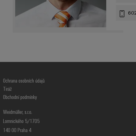
60
Ochrana osobních údajů
Tiráž
Obchodní podmínky
Weidmüller, s.r.o.
Lomnického 5/1705
140 00 Praha 4