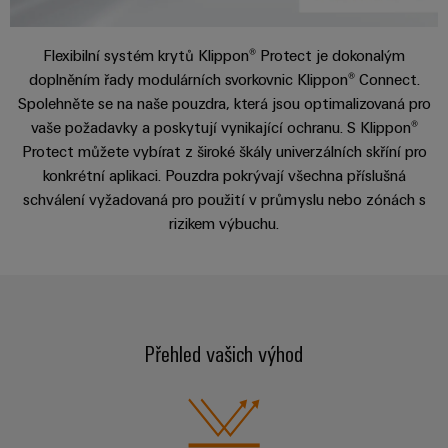
centrum
Ethernet
kabelů,
stažení
digitální
zákazníky
Řešení
propojovacích
Ke stažení
technologie
a
Blog
patchkabelů
Flexibilní systém krytů Klippon® Protect je dokonalým
Akademie
výrobky
Skříň
software
doplněním řady modulárních svorkovnic Klippon® Connect.
pro
a
Weidmüller
Ceník
Poradenství & Podpora
datová
Spolehněte se na naše pouzdra, která jsou optimalizovaná pro
a
Weidmüller
kabelů
a
centra
vaše požadavky a poskytují vynikající ochranu. S Klippon®
Human
pole
Configurator
-
obchodní
Zapojení
Protect můžete vybírat z široké škály univerzálních skříní pro
Resources
efektivní,
podmínky
Chytrá
Služby
PLC
konkrétní aplikaci. Pouzdra pokrývají všechna příslušná
spolehlivé,
škálovatelné
Náš
výroba
v
schválení vyžadovaná pro použití v průmyslu nebo zónách s
a
management
rizikem výbuchu.
skříní
oblasti
řešení
Fotovoltaika
Novinky
konektorů
migrace
Využití
Inteligentní
solární
PCB
zařízení
Letáky
měření
energie
Média
a
pro
Laboratorní
Servisní
stupeň
Propojovací
prodejní
Novinky
služby
rozhraní
Přehled vašich výhod
účinnost
dráty
akce
pro
zdrojů
Distribuční
odborná
Řešení
Produktové
Infrastruktura
skříňky
média
Podpora
pro
novinky
budov