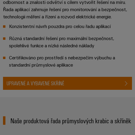
odbornost a znalosti odvětví s cílem vytvořit řešení na míru.
stroje
transformaci
Řada aplikací zahrnuje řešení pro monitorování a bezpečnost,
Výrobci
Software
technologii měření a řízení a rozvod elektrické energie.
zařízení
Konzistentní návrh pouzdra pro celou řadu aplikací
Štítky
Inovativní
značení
řešení
Různá standardní řešení pro maximální bezpečnost,
konektivity
spolehlivé funkce a nízké následné náklady
pro
Průmyslové
zařízení
tiskárny
Certifikováno pro prostředí s nebezpečím výbuchu a
standardní průmyslové aplikace
Železnice
Průmyslové
Moderní
osvětlení
a
UPRAVENÉ A VYBAVENÉ SKŘÍNĚ
digitální
řešení
Infrastruktura
pro
skříněk
klimaticky
šetrnou
mobilitu
v
Naše produktová řada průmyslových krabic a skříněk
Montážní
železniční
služba
dopravě