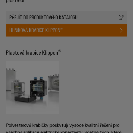
prostředí.
Digitální
technologi
budoucnos
PŘEJÍT DO PRODUKTOVÉHO KATALOGU
intuitivní,
nekomplik
rychlá
HLINÍKOVÁ KRABICE KLIPPON®
Plastová krabice Klippon®
Polyesterové krabičky poskytují vysoce kvalitní řešení pro
všechny aplikace elektrické konektivity, včetně těch, které