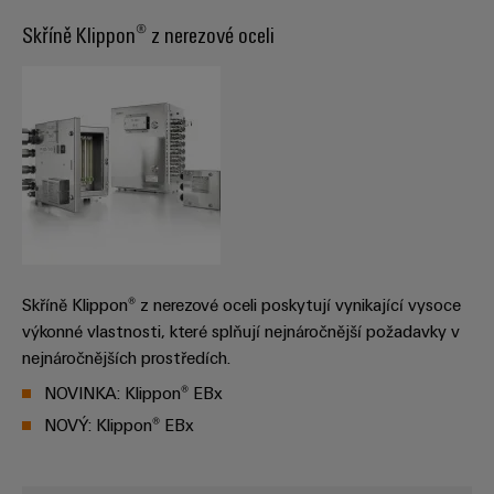
Sestavené
Skříně Klippon® z nerezové oceli
nosné
lišty
Upravené
a
vybavené
skříně
Zákaznický
návrh
Skříně Klippon® z nerezové oceli poskytují vynikající vysoce
kabelu
výkonné vlastnosti, které splňují nejnáročnější požadavky v
nejnáročnějších prostředích.
Produktové
NOVINKA: Klippon® EBx
inovace
NOVÝ: Klippon® EBx
Praktická
konektivita
pro vaše
průmyslové