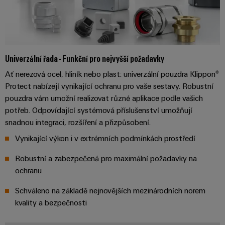
Řídicí
Platforma
a
Strojní
jednotky
průmyslových
akce
zařízení
NAVŠTIVTE
služeb
Řešení
PŘEHLED
I/O
Digital
pro
easyConnect
Systémy
různá
Experience
Univerzální řada - Funkční pro nejvyšší požadavky
odvětví
Řídicí
Průmyslový
strojové
Český
Ať nerezová ocel, hliník nebo plast: univerzální pouzdra Klippon®
systém
a
Ethernet
virtuální
Protect nabízejí vynikající ochranu pro vaše sestavy. Robustní
tovární
elektrárny
automatizace
stánek
pouzdra vám umožní realizovat různé aplikace podle vašich
Dotykové
potřeb. Odpovídající systémová příslušenství umožňují
IoT
Tradiční
panely
snadnou integraci, rozšíření a přizpůsobení.
Výrobce
energetika
Technické
Vynikající výkon i v extrémních podmínkách prostředí
zařízení
Budoucnost
a vizualizační
osvědčené
Robustní a zabezpečená pro maximální požadavky na
výroby
Konektory
nástroje
energie
ochranu
PCB
Měření
a
Ukládání
Schváleno na základě nejnovějších mezinárodních norem
energie
svorkovnice
energie
kvality a bezpečnosti
PCB
Řešení
Weidmüller
a