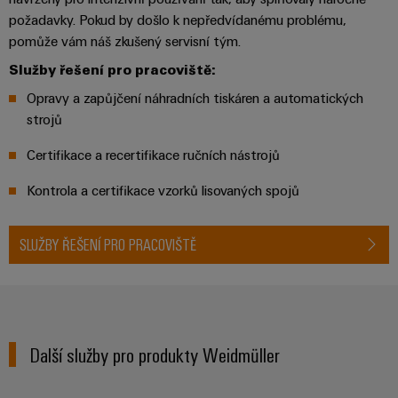
centrum
Ethernet
kabelů,
stažení
digitální
zákazníky
požadavky. Pokud by došlo k nepředvídanému problému,
Řešení
propojovacích
technologie
a
Blog
pomůže vám náš zkušený servisní tým.
patchkabelů
Akademie
výrobky
Skříň
Služby řešení pro pracoviště:
software
pro
a
Weidmüller
Ceník
datová
a
Weidmüller
kabelů
Opravy a zapůjčení náhradních tiskáren a automatických
a
centra
Human
pole
Configurator
strojů
-
obchodní
Zapojení
Resources
efektivní,
podmínky
Chytrá
Služby
Certifikace a recertifikace ručních nástrojů
PLC
spolehlivé,
škálovatelné
Náš
výroba
v
a
Kontrola a certifikace vzorků lisovaných spojů
management
skříní
oblasti
řešení
Fotovoltaika
Novinky
konektorů
migrace
Využití
Inteligentní
SLUŽBY ŘEŠENÍ PRO PRACOVIŠTĚ
solární
PCB
zařízení
Letáky
měření
energie
Média
a
pro
Laboratorní
Servisní
stupeň
Propojovací
prodejní
Novinky
služby
rozhraní
účinnost
dráty
akce
pro
zdrojů
Distribuční
odborná
Další služby pro produkty Weidmüller
Řešení
Produktové
Infrastruktura
skříňky
média
Podpora
pro
novinky
budov