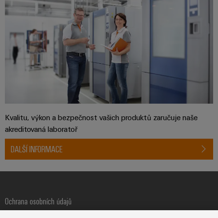
Sestavené
nosné
lišty
Upravené
a
vybavené
skříně
Zákaznický
Kvalitu, výkon a bezpečnost vašich produktů zaručuje naše
návrh
akreditovaná laboratoř
kabelu
DALŠÍ INFORMACE
Produktové
inovace
Praktická
Ochrana osobních údajů
konektivita
pro vaše
Tiráž
průmyslové