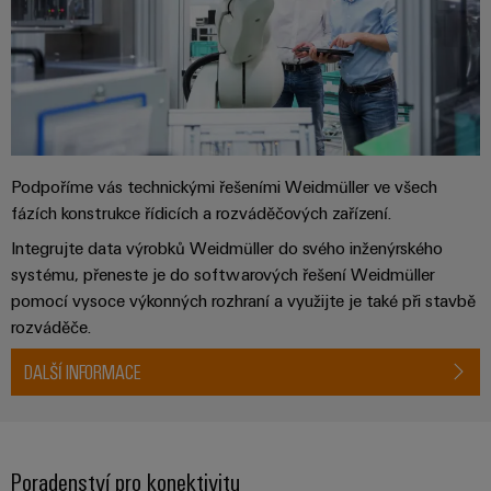
pracoviště
Řešení
Novinky
Technická
pro
společnosti
podpora
Elektronika
specifické
software
Distribuce
požadavky
Weidmüller
Shoda
Reléové
na
Distribution
Configurator
infrastrukturu
produktu
moduly
Naši
budov
PRO
s
a polovodičová
partneři
Výroba
prostředím
relé
Velkoobchody
Podpoříme vás technickými řešeními Weidmüller ve všech
Systémy
Distribuce
rozvaděčů
fázích konstrukce řídicích a rozváděčových zařízení.
a
PSIRT
Izolační
Řešení
Partnerská
Integrujte data výrobků Weidmüller do svého inženýrského
řešení
výzev
zesilovače
Technické
týkajících
síť
systému, přeneste je do softwarových řešení Weidmüller
a
se
Decentralizovaná
údaje
pomocí vysoce výkonných rozhraní a využijte je také při stavbě
pro
měřicí
stavby
automatizace
rozváděče.
průmyslový
rozvaděčů
převodníky
Technický
internet
Řešení
produktový
DALŠÍ INFORMACE
Přenos
Napájecí
věcí
řízení
katalog
a distribuce
zdroje
a
spotřeby
Stabilita
automatizaci
Opravy
a
energie
Krytky
bezpečnost
a náhradní
Poradenství pro konektivitu
pro