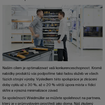
Najděte
moderních
SOFTWARE
díly
energetických
elektroniku
si
Internet
sítí
partnera
Školení
věcí
Ochrana
Ropa
pro
a
&
proti
a plyn
automatizační
webové
Automatizace
blesku
Bezpečné
řešení
semináře
a přepětí
procesy
Průmyslová
v
pomocí
analýza
oblasti
komplexních
Sdružovací
řešení
Možnosti
Internetu
skříně
pro
Průmyslová
digitálního
věcí
PV
procesní
automatizace
objednávání
průmysl
Rozvaděče
Naším cílem je optimalizovat vaši konkurenceschopnost. Kromě
Průmyslový
Stavba
eShop
Fieldbus
Akce
nabídky produktů vás podpoříme také řadou služeb ve všech
internet
lodí
a
fázích strojní výroby. Výsledkem této spolupráce je zkrácení
OCI
věcí
Komplexní
veletrhy
doby cyklu až o 30 %, až o 20 % větší úpora místa v řídicí
spoje
rozhraní
Automatizace
pro
Průmyslová
skříni a výrazná minimalizace závad.
Globální
námořní
a software
Rozhraní
bezpečnost
Se společností Weidmüller se můžete spolehnout na partnera,
průmysl
veletrhy
EDI
který je v průmyslovém prostředí jako doma. Náš zkušený