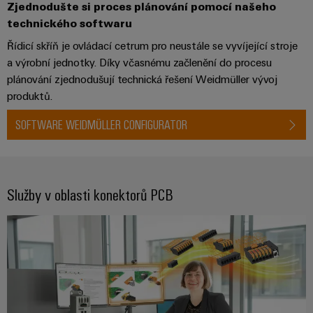
Zjednodušte si proces plánování pomocí našeho
průmyslové
výrobky
Služby
pro
technického softwaru
použití
v
systémy
AI
Řídicí skříň je ovládací cetrum pro neustále se vyvíjející stroje
oblasti
skladování
a výrobní jednotky. Díky včasnému začlenění do procesu
energie
konektorů
Vzdálený
(ESS)
plánování zjednodušují technická řešení Weidmüller vývoj
PCB
přístup
produktů.
Větrná
Výrobce
energie
Platforma
SOFTWARE WEIDMÜLLER CONFIGURATOR
originálního
Provozní
průmyslových
dokonalost
vybavení
služeb
v
(OEM)
easyConnect
oblasti
větrné
Služby v oblasti konektorů PCB
energie
Pracoviště
Vodík
a příslušenství
Vodík
jako
klíčová
Nářadí
technologie
pro
Automatické
energetickou