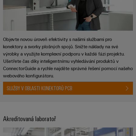
stroje
transformaci
Výrobci
Software
zařízení
Štítky
Inovativní
značení
řešení
Objevte novou úroveň efektivity s našimi službami pro
konektivity
konektory a svorky plošných spojů. Snižte náklady na své
pro
Průmyslové
výrobky a využijte komplexní podporu v každé fázi projektu.
zařízení
tiskárny
Ušetřete čas díky inteligentnímu vyhledávání produktů v
Železnice
ConnectorGuide a rychle najděte správné řešení pomocí našeho
Průmyslové
Moderní
webového konfigurátoru.
osvětlení
a
digitální
SLUŽBY V OBLASTI KONEKTORŮ PCB
řešení
Infrastruktura
pro
skříněk
klimaticky
šetrnou
mobilitu
Akreditovaná laboratoř
v
Montážní
železniční
služba
dopravě