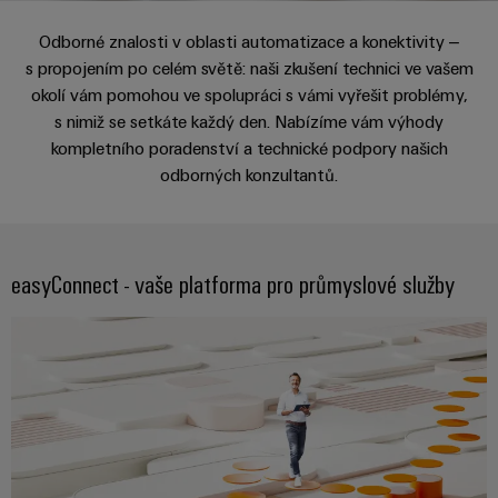
Zákaznický
a
a
PWM
řešení
PUSH IN
návrh
Odborné znalosti v oblasti automatizace a konektivity –
svorkovnice
Udržitelnost
lze
A
Aktuálně
kabelu
NAVŠTIVTE
Společnost
prožít.
s propojením po celém světě: naši zkušení technici ve vašem
Stejnosměrné
PCB
PŘEHLED
IOT
Dodržování
okolí vám pomohou ve spolupráci s vámi vyřešit problémy,
Newsletter
mikrosítě
službou
GATEWAY,
Úprava
Systémy
předpisů
s nimiž se setkáte každý den. Nabízíme vám výhody
Fast
Prodej
PART
vody
Webináře
u-
skříní
kompletního poradenství a technické podpory našich
Delivery
1
a
Pobočky
odborných konzultantů.
OS
a
Service
Událost
čištění
Edge
krabic
Kariéra
Informace
odpadních
NAVŠTIVTE
Computing
a jejich
pro
PŘEHLED
vod
příslušenství
management
Poradenství
Užitečné
easyConnect - vaše platforma pro průmyslové služby
Řešení
Průmyslové
a
pro
a
odkazy
5G
Systémy
ochranu
certifikáty
digitální
a komponenty
vody
Produktový
Jednopárový
inženýrství
a
pro
Orange
katalog
průmysl
Ethernet
kabelové
Mag
Poradenství
odpadních
-
vstupy
Webshop
vod
|
pro
Single
Časopis
konektivitu
Datové
Pair
Sady
Ke
pro