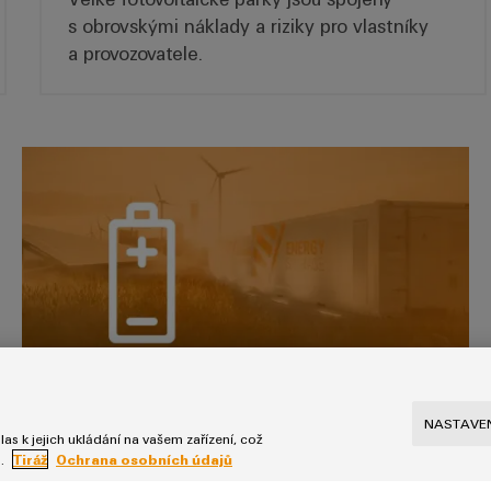
s obrovskými náklady a riziky pro vlastníky
a provozovatele.
Ukládání energie
Ukládání energie
NASTAVEN
as k jejich ukládání na vašem zařízení, což
Přidaná hodnota pro skladování obnovitelné
u.
Tiráž
Ochrana osobních údajů
energie