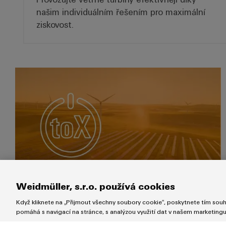
našim individuálním řešením pro maximální
ziskovost.
Power-to-X
Power-to-X
Weidmüller, s.r.o. používá cookies
Když kliknete na „Přijmout všechny soubory cookie“, poskytnete tím souhl
Společnost Weidmüller se hlásí k
pomáhá s navigací na stránce, s analýzou využití dat v našem marketing
průkopnickému duchu a nabízí inovativní