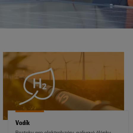
Vodík
Vodík
Roztoky pro elektrolyzéry, palivové články,