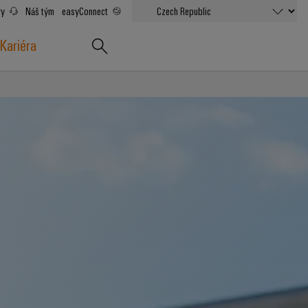
ry
Náš tým
easyConnect
Kariéra