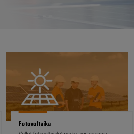
Fotovoltaika
Fotovoltaika
Velké fotovoltaické parky jsou spojeny