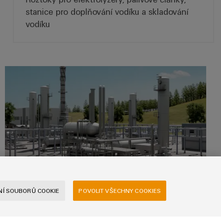
stanice pro doplňování vodíku a skladování
vodíku
Tradiční energetika
Tradiční energetika
Í SOUBORŮ COOKIE
POVOLIT VŠECHNY COOKIES
Tradiční výroba energie bude i nadále
důležitou součástí budoucí skladby