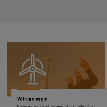
Větrná energie
Větrná energie
Provozujte větrné turbíny efektivněji díky