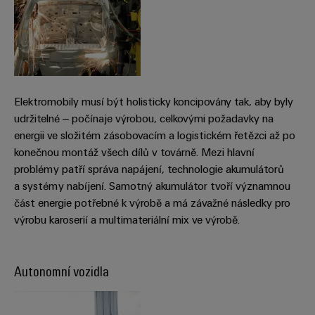
Sestavené
nosné
lišty
Upravené
a
Elektromobily musí být holisticky koncipovány tak, aby byly
udržitelné – počínaje výrobou, celkovými požadavky na
vybavené
energii ve složitém zásobovacím a logistickém řetězci až po
skříně
konečnou montáž všech dílů v továrně. Mezi hlavní
Zákaznický
problémy patří správa napájení, technologie akumulátorů
návrh
a systémy nabíjení. Samotný akumulátor tvoří významnou
část energie potřebné k výrobě a má závažné následky pro
kabelu
výrobu karoserií a multimateriální mix ve výrobě.
Produktové
inovace
Autonomní vozidla
Praktická
konektivita
pro vaše
průmyslové