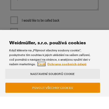
I would like to be called back
Beru na vědomí zásady ochrany osobních údajů s dalšími
informacemi.
Weidmüller, s.r.o. používá cookies
Když kliknete na „Přijmout všechny soubory cookie“,
ODESLAT
poskytnete tím souhlas k jejich ukládání na vašem zařízení,
což pomáhá s navigací na stránce, s analýzou využití dat v
* Povinná pole
našem marketingu.
Tiráž
Ochrana osobních údajů
NASTAVENÍ SOUBORŮ COOKIE
POVOLIT VŠECHNY COOKIES
Ochrana osobních údajů