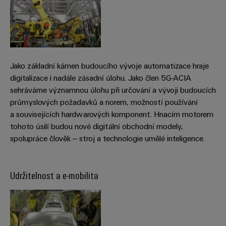
stroje
transformaci
Výrobci
Software
zařízení
Štítky
Inovativní
značení
řešení
Jako základní kámen budoucího vývoje automatizace hraje
konektivity
digitalizace i nadále zásadní úlohu. Jako člen 5G-ACIA
pro
Průmyslové
sehráváme významnou úlohu při určování a vývoji budoucích
zařízení
tiskárny
průmyslových požadavků a norem, možností používání
Železnice
a souvisejících hardwarových komponent. Hnacím motorem
Průmyslové
Moderní
tohoto úsilí budou nové digitální obchodní modely,
osvětlení
a
spolupráce člověk – stroj a technologie umělé inteligence.
digitální
řešení
Infrastruktura
pro
skříněk
klimaticky
Udržitelnost a e-mobilita
šetrnou
mobilitu
v
Montážní
železniční
služba
dopravě