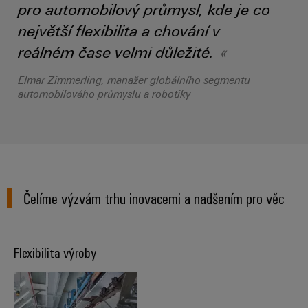
Řídicí
Platforma
a
pro automobilový průmysl, kde je co
Strojní
jednotky
průmyslových
akce
zařízení
největší flexibilita a chování v
NAVŠTIVTE
služeb
Řešení
PŘEHLED
I/O
reálném čase velmi důležité.
Digital
pro
easyConnect
Systémy
různá
Experience
Elmar Zimmerling, manažer globálního segmentu
odvětví
Řídicí
Průmyslový
automobilového průmyslu a robotiky
strojové
Český
systém
a
Ethernet
virtuální
tovární
elektrárny
automatizace
stánek
Dotykové
IoT
Tradiční
panely
Výrobce
energetika
Technické
zařízení
Budoucnost
Čelíme výzvám trhu inovacemi a nadšením pro věc
a vizualizační
osvědčené
výroby
Konektory
nástroje
energie
PCB
Flexibilita výroby
Měření
a
Ukládání
energie
svorkovnice
energie
PCB
Řešení
Weidmüller
a