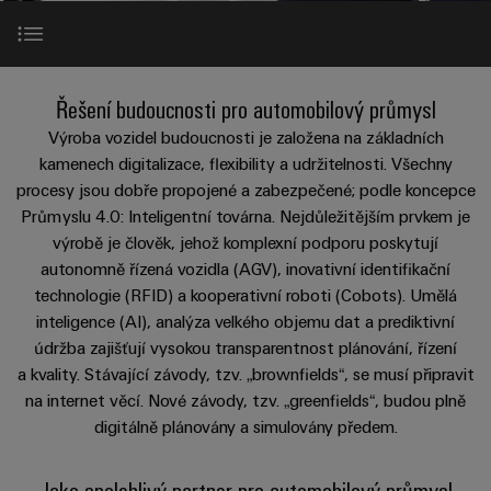
Zákaznický
a
a
PWM
řešení
PUSH IN
návrh
svorkovnice
Udržitelnost
lze
A
Aktuálně
kabelu
NAVŠTIVTE
Společnost
prožít.
Stejnosměrné
PCB
PŘEHLED
IOT
Dodržování
O automobilovém průmyslu a robotice
Newsletter
mikrosítě
službou
Řešení budoucnosti pro automobilový průmysl
GATEWAY,
Úprava
Systémy
předpisů
Fast
Prodej
PART
vody
Výroba vozidel budoucnosti je založena na základních
Webináře
u-
skříní
Delivery
1
a
Hodnoty a výhody
Pobočky
kamenech digitalizace, flexibility a udržitelnosti. Všechny
OS
a
Service
Událost
procesy jsou dobře propojené a zabezpečené; podle koncepce
čištění
Edge
krabic
Kariéra
Informace
Průmyslu 4.0: Inteligentní továrna. Nejdůležitějším prvkem je
odpadních
NAVŠTIVTE
Výzvy trhu
Computing
a jejich
pro
výrobě je člověk, jehož komplexní podporu poskytují
PŘEHLED
vod
příslušenství
management
Poradenství
autonomně řízená vozidla (AGV), inovativní identifikační
Užitečné
Řešení
Průmyslové
Produkty a řešení
a
technologie (RFID) a kooperativní roboti (Cobots). Umělá
pro
a
odkazy
5G
Systémy
ochranu
inteligence (AI), analýza velkého objemu dat a prediktivní
certifikáty
digitální
a komponenty
vody
Produktový
údržba zajišťují vysokou transparentnost plánování, řízení
Jednopárový
inženýrství
a
Kontaktujte nás
pro
Orange
a kvality. Stávající závody, tzv. „brownfields“, se musí připravit
katalog
průmysl
Ethernet
kabelové
Mag
Poradenství
na internet věcí. Nové závody, tzv. „greenfields“, budou plně
odpadních
-
vstupy
Webshop
vod
|
digitálně plánovány a simulovány předem.
pro
Single
Časopis
konektivitu
Datové
Pair
Sady
Ke
pro
Jako spolehlivý partner pro automobilový průmysl