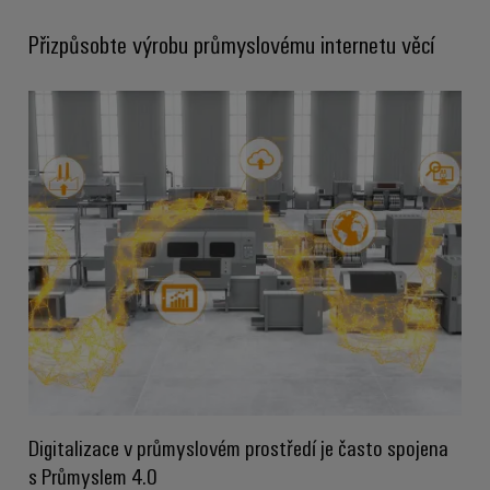
Digitální
technologi
Přizpůsobte výrobu průmyslovému internetu věcí
budoucnos
intuitivní,
nekomplik
rychlá
Digitalizace v průmyslovém prostředí je často spojena
s Průmyslem 4.0