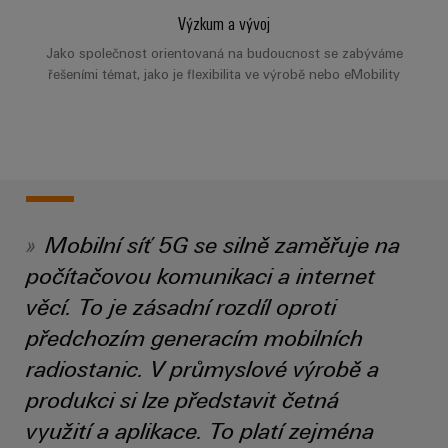
Najděte
moderních
SOFTWARE
díly
energetických
elektroniku
Výzkum a vývoj
si
Internet
sítí
partnera
Školení
Jako společnost orientovaná na budoucnost se zabýváme
věcí
Ochrana
Ropa
řešeními témat, jako je flexibilita ve výrobě nebo eMobility
pro
a
&
proti
a plyn
automatizační
webové
Automatizace
blesku
Bezpečné
řešení
semináře
a přepětí
procesy
Průmyslová
v
pomocí
analýza
oblasti
komplexních
Sdružovací
řešení
Možnosti
Internetu
skříně
pro
Průmyslová
digitálního
věcí
PV
Mobilní síť 5G se silně zaměřuje na
procesní
automatizace
objednávání
průmysl
počítačovou komunikaci a internet
Rozvaděče
Průmyslový
Stavba
eShop
věcí. To je zásadní rozdíl oproti
Fieldbus
Akce
internet
lodí
předchozím generacím mobilních
a
OCI
věcí
Komplexní
veletrhy
radiostanic. V průmyslové výrobě a
spoje
rozhraní
Automatizace
pro
Průmyslová
produkci si lze představit četná
Globální
námořní
a software
Rozhraní
bezpečnost
průmysl
využití a aplikace. To platí zejména
veletrhy
EDI