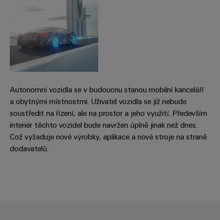
odvětví.
Naše
inovace
v oblasti
průmyslové
konektivity.
Autonomní vozidla se v budoucnu stanou mobilní kanceláří
a obytnými místnostmi. Uživatel vozidla se již nebude
soustředit na řízení, ale na prostor a jeho využití. Především
interiér těchto vozidel bude navržen úplně jinak než dnes.
Což vyžaduje nové výrobky, aplikace a nové stroje na straně
dodavatelů.
Software
Weidmüller
Configurato