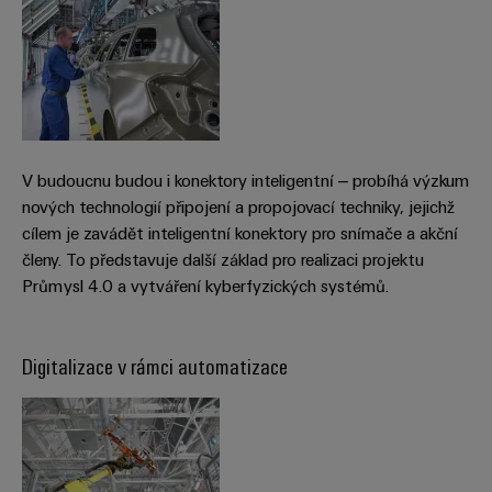
průmyslové
výrobky
Služby
pro
použití
v
systémy
AI
oblasti
skladování
energie
konektorů
Vzdálený
(ESS)
PCB
přístup
Větrná
Výrobce
V budoucnu budou i konektory inteligentní – probíhá výzkum
energie
Platforma
nových technologií připojení a propojovací techniky, jejichž
originálního
Provozní
průmyslových
cílem je zavádět inteligentní konektory pro snímače a akční
dokonalost
vybavení
služeb
v
členy. To představuje další základ pro realizaci projektu
(OEM)
easyConnect
oblasti
Průmysl 4.0 a vytváření kyberfyzických systémů.
větrné
energie
Pracoviště
Vodík
Digitalizace v rámci automatizace
a příslušenství
Vodík
jako
klíčová
Nářadí
technologie
pro
Automatické
energetickou