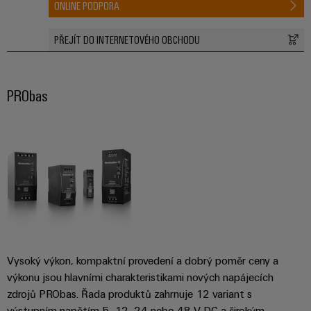
ONLINE PODPORA
odvětví.
Naše
inovace
PŘEJÍT DO INTERNETOVÉHO OBCHODU
v oblasti
průmyslové
konektivity.
PRObas
Vysoký výkon, kompaktní provedení a dobrý poměr ceny a
výkonu jsou hlavními charakteristikami nových napájecích
Software
Weidmüller
zdrojů PRObas. Řada produktů zahrnuje 12 variant s
Configurato
výstupním napětím 5, 12, 24 nebo 48 V DC a širokým