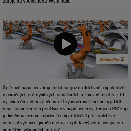
zdroje od společnosti Weidmüller
průmyslové
výrobky
Služby
pro
použití
v
systémy
AI
oblasti
skladování
energie
konektorů
Vzdálený
(ESS)
PCB
přístup
Větrná
Výrobce
energie
Platforma
originálního
Provozní
průmyslových
dokonalost
vybavení
služeb
v
(OEM)
easyConnect
oblasti
větrné
energie
Špičkové napájecí zdroje musí fungovat efektivně a spolehlivě i
v náročných průmyslových prostředích a zároveň musí zajistit
Pracoviště
Vodík
vysokou úroveň bezpečnosti. Díky inovativní technologii DCL
a příslušenství
Vodík
mají spínané zdroje používané v napájecích systémech PROtop
jako
klíčová
Nářadí
jedinečnou rezervu impulsní energie. Ideální pro spolehlivé
technologie
impulsní vybavení jističů nebo jako přídavný zdroj energie pro
pro
Automatické
spouštění výkonných motorů.
energetickou