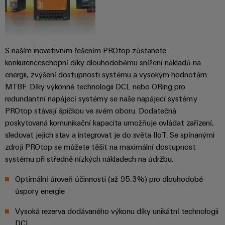
Najděte
moderních
SOFTWARE
díly
energetických
elektroniku
si
Internet
sítí
partnera
Školení
věcí
Ochrana
Ropa
pro
a
&
proti
a plyn
S naším inovativním řešením PROtop zůstanete
automatizační
webové
Automatizace
blesku
konkurenceschopní díky dlouhodobému snížení nákladů na
Bezpečné
řešení
semináře
a přepětí
procesy
energii, zvýšení dostupnosti systému a vysokým hodnotám
Průmyslová
v
pomocí
MTBF. Díky výkonné technologii DCL nebo ORing pro
analýza
oblasti
komplexních
Sdružovací
redundantní napájecí systémy se naše napájecí systémy
řešení
Možnosti
Internetu
skříně
PROtop stávají špičkou ve svém oboru. Dodatečná
pro
Průmyslová
digitálního
věcí
PV
procesní
poskytovaná komunikační kapacita umožňuje ovládat zařízení,
automatizace
objednávání
průmysl
sledovat jejich stav a integrovat je do světa IIoT. Se spínanými
Rozvaděče
Průmyslový
zdroji PROtop se můžete těšit na maximální dostupnost
Stavba
eShop
Fieldbus
Akce
systému při středně nízkých nákladech na údržbu.
internet
lodí
a
OCI
věcí
Komplexní
Optimální úroveň účinnosti (až 95,3%) pro dlouhodobé
veletrhy
spoje
rozhraní
Automatizace
úspory energie
pro
Průmyslová
Globální
námořní
a software
Rozhraní
bezpečnost
Vysoká rezerva dodávaného výkonu díky unikátní technologii
průmysl
veletrhy
EDI
DCL