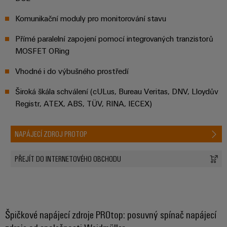
Řídicí
Platforma
a
Strojní
jednotky
průmyslových
akce
zařízení
Komunikační moduly pro monitorování stavu
NAVŠTIVTE
služeb
Řešení
PŘEHLED
I/O
Digital
Přímé paralelní zapojení pomocí integrovaných tranzistorů
pro
easyConnect
Systémy
různá
Experience
MOSFET ORing
odvětví
Řídicí
Průmyslový
strojové
Vhodné i do výbušného prostředí
Český
systém
a
Ethernet
virtuální
tovární
elektrárny
Široká škála schválení (cULus, Bureau Veritas, DNV, Lloydův
automatizace
stánek
Dotykové
Registr, ATEX, ABS, TÜV, RINA, IECEX)
IoT
Tradiční
panely
Výrobce
energetika
NAPÁJECÍ ZDROJ PROTOP
Technické
zařízení
Budoucnost
a vizualizační
osvědčené
PŘEJÍT DO INTERNETOVÉHO OBCHODU
výroby
Konektory
nástroje
energie
PCB
Měření
a
Ukládání
energie
svorkovnice
energie
Špičkové napájecí zdroje PROtop: posuvný spínač napájecí
PCB
Řešení
Weidmüller
a