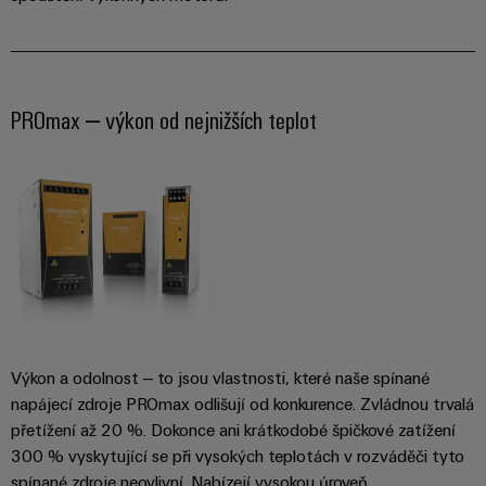
stroje
transformaci
Výrobci
Software
zařízení
Štítky
PROmax – výkon od nejnižších teplot
Inovativní
značení
řešení
konektivity
pro
Průmyslové
zařízení
tiskárny
Železnice
Průmyslové
Moderní
osvětlení
a
digitální
řešení
Infrastruktura
pro
skříněk
klimaticky
Výkon a odolnost – to jsou vlastnosti, které naše spínané
šetrnou
napájecí zdroje PROmax odlišují od konkurence. Zvládnou trvalá
mobilitu
v
přetížení až 20 %. Dokonce ani krátkodobé špičkové zatížení
Montážní
železniční
300 % vyskytující se při vysokých teplotách v rozváděči tyto
služba
dopravě
spínané zdroje neovlivní. Nabízejí vysokou úroveň