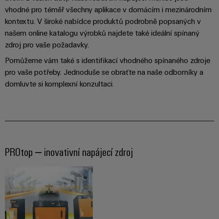
pracoviště
Řešení
Novinky
Technická
vhodné pro téměř všechny aplikace v domácím i mezinárodním
pro
společnosti
podpora
Elektronika
kontextu. V široké nabídce produktů podrobně popsaných v
specifické
software
Distribuce
požadavky
našem online katalogu výrobků najdete také ideální spínaný
Weidmüller
Shoda
Reléové
na
zdroj pro vaše požadavky.
Distribution
Configurator
infrastrukturu
produktu
moduly
Naši
budov
Pomůžeme vám také s identifikací vhodného spínaného zdroje
PRO
s
a polovodičová
partneři
pro vaše potřeby. Jednoduše se obraťte na naše odborníky a
Výroba
prostředím
relé
Velkoobchody
domluvte si komplexní konzultaci.
Systémy
Distribuce
rozvaděčů
a
PSIRT
Izolační
Řešení
Partnerská
řešení
výzev
zesilovače
Technické
týkajících
síť
a
se
Decentralizovaná
údaje
pro
měřicí
stavby
automatizace
průmyslový
rozvaděčů
PROtop – inovativní napájecí zdroj
převodníky
Technický
internet
Řešení
produktový
Přenos
Napájecí
věcí
řízení
katalog
a distribuce
zdroje
a
spotřeby
Stabilita
automatizaci
Opravy
a
energie
Krytky
bezpečnost
a náhradní
pro