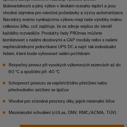
škálovatelnosti a plný výkon v širokém rozsahu teplot a jsou
Sestavené
vhodné zejména pro náročné požadavky a výzvy automatizace.
nosné
Navzdory svému vynikajícímu výkonu mají naše výrobky malou
lišty
celkovou šířku, což zajišťuje, že se zdroje vejdou do téměř
každého rozvaděče. Produkty řady PROmax můžete
Upravené
kombinovat s našimi diodovými a CAP moduly nebo s našimi
a
nepřerušitelnými jednotkami UPS DC a najít tak individuální
vybavené
řešení, které bude vyhovovat vašim potřebám.
skříně
Bezpečný provoz při vysokých výkonových rezervách až do
Zákaznický
60 °C a spuštění při -40 °C
návrh
kabelu
Schopnost provozu za nepřetržitého přetížení nebo
přechodného zatížení ve špičce
Produktové
Vhodné pro stísněné prostory díky jejich minimální šířce
inovace
Mezinárodní schválení (cULus, DNV, RMC/ACMA, TÜV)
Praktická
konektivita
pro vaše
průmyslové