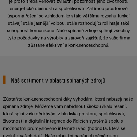
centrum
Ethernet
kabelů,
je proto třeba věnovat zvláštní pozornost jeho životnosti,
stažení
Aplikace
digitální
zákazníky
Řešení
energetické účinnosti a spolehlivosti. Zatímco prostorově
propojovacích
technologie
a
Blog
úsporná řešení se vzhledem ke stále většímu rozsahu funkcí
patchkabelů
Akademie
výrobky
Ke stažení
stávají stále jasnější volbou, stále rozhodující roli hraje také
Skříň
software
pro
a
Weidmüller
Ceník
schopnost komunikace. Naše spínané zdroje splňují všechny
datová
a
Weidmüller
kabelů
a
centra
tyto požadavky na výrobky a zároveň zajišťují, že vaše firma
Human
pole
Kontakt | Poradenství
Configurator
-
obchodní
zůstane efektivní a konkurenceschopná.
Zapojení
Resources
efektivní,
podmínky
Chytrá
Služby
PLC
spolehlivé,
škálovatelné
Náš
výroba
v
a
management
skříní
oblasti
řešení
Fotovoltaika
Novinky
konektorů
migrace
Využití
Náš sortiment v oblasti spínaných zdrojů
Inteligentní
solární
PCB
zařízení
Letáky
měření
energie
Média
a
pro
Laboratorní
Servisní
Zůstaňte konkurenceschopní díky výhodám, které nabízejí naše
stupeň
Propojovací
prodejní
Novinky
služby
rozhraní
spínané zdroje. Můžeme vám nabídnout širokou škálu řešení,
účinnost
dráty
akce
pro
zdrojů
která splní vaše očekávání z hlediska prostoru, spolehlivosti,
Distribuční
odborná
životnosti a digitální integrace do řídicích systémů spolu s
Řešení
Produktové
Infrastruktura
skříňky
média
možnostmi průmyslového internetu věcí (hodnota, která se
Podpora
pro
novinky
budov
uvolní z vašich dat). Naše robustní napájecí měniče jsou