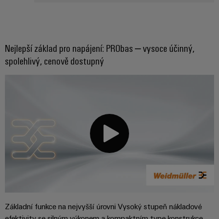
Nejlepší základ pro napájení: PRObas – vysoce účinný,
spolehlivý, cenově dostupný
Základní funkce na nejvyšší úrovni Vysoký stupeň nákladové
efektivity se silným výkonem a kompaktním type konstrukce