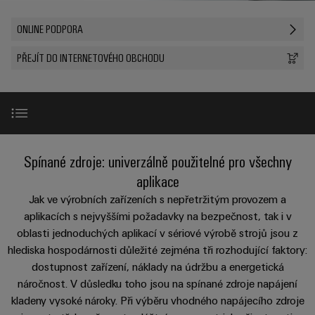
Zákaznický
a
a
PWM
řešení
PUSH IN
návrh
svorkovnice
Udržitelnost
ONLINE PODPORA
lze
A
Aktuálně
kabelu
NAVŠTIVTE
Společnost
prožít.
Stejnosměrné
PCB
PŘEHLED
IOT
Dodržování
PŘEJÍT DO INTERNETOVÉHO OBCHODU
Newsletter
mikrosítě
službou
GATEWAY,
Úprava
Systémy
předpisů
Fast
Prodej
PART
vody
Webináře
u-
skříní
Delivery
1
a
Pobočky
OS
a
Service
Událost
čištění
Edge
krabic
Kariéra
Informace
odpadních
NAVŠTIVTE
Computing
a jejich
pro
Produktová řada
PŘEHLED
Spínané zdroje: univerzálně použitelné pro všechny
vod
příslušenství
management
Poradenství
Užitečné
Řešení
Průmyslové
aplikace
a
pro
a
odkazy
Příslušenství
5G
Systémy
Jak ve výrobních zařízeních s nepřetržitým provozem a
ochranu
certifikáty
digitální
a komponenty
aplikacích s nejvyššími požadavky na bezpečnost, tak i v
vody
Produktový
Jednopárový
inženýrství
a
pro
oblasti jednoduchých aplikací v sériové výrobě strojů jsou z
Orange
Online podpora
katalog
průmysl
Ethernet
hlediska hospodárnosti důležité zejména tři rozhodující faktory:
kabelové
Mag
Poradenství
odpadních
-
dostupnost zařízení, náklady na údržbu a energetická
vstupy
Webshop
vod
|
pro
Služby
Single
náročnost. V důsledku toho jsou na spínané zdroje napájení
Časopis
konektivitu
Datové
Pair
Sady
Ke
kladeny vysoké nároky. Při výběru vhodného napájecího zdroje
pro