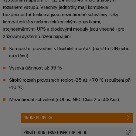
Digitální
rozsahem vstupů. Všechny jednotky mají komplexní
technologi
bezpečnostní funkce a jsou mezinárodně schváleny. Díky
budoucnos
intuitivní,
kompatibilitě s našimi elektronickými pojistkami,
nekomplik
stejnosměrnými UPS a diodovými moduly jsou vhodné i pro
rychlá
zřizování systémů řízení napájení.
Kompaktní provedení s flexibilní montáží (na lištu DIN nebo
na stěnu)
Vysoká účinnost až 95 %
Široký rozsah provozních teplot -25 až +70 °C (spuštění při
-40 °C)
Mezinárodní schválení (cULus, NEC Class2 a cCSAus)
ONLINE PODPORA
PŘEJÍT DO INTERNETOVÉHO OBCHODU