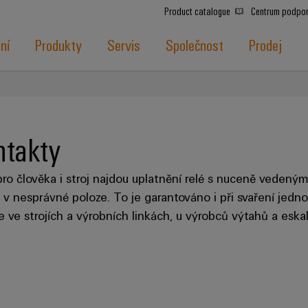
Product catalogue
Centrum podpo
ní
Produkty
Servis
Společnost
Prodej
ntakty
pro člověka i stroj najdou uplatnění relé s nuceně vedený
 v nesprávné poloze. To je garantováno i při svaření jedno
e strojích a výrobních linkách, u výrobců výtahů a eskalá