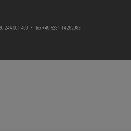
420 244 001 400
fax +49 5231 14-292083