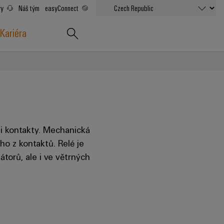
ry
Náš tým
easyConnect
Kariéra
mi kontakty. Mechanická
ho z kontaktů. Relé je
torů, ale i ve větrných