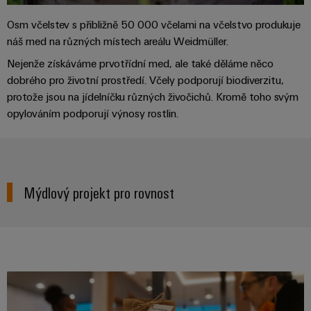
Řídicí
Platforma
a
Strojní
jednotky
průmyslových
akce
zařízení
Osm včelstev s přibližně 50 000 včelami na včelstvo produkuje
NAVŠTIVTE
služeb
náš med na různých místech areálu Weidmüller.
Řešení
PŘEHLED
I/O
Digital
pro
easyConnect
Nejenže získáváme prvotřídní med, ale také děláme něco
Systémy
různá
Experience
dobrého pro životní prostředí. Včely podporují biodiverzitu,
odvětví
Řídicí
Průmyslový
strojové
protože jsou na jídelníčku různých živočichů. Kromě toho svým
Český
systém
a
Ethernet
opylováním podporují výnosy rostlin.
virtuální
tovární
elektrárny
automatizace
stánek
Dotykové
IoT
Tradiční
panely
Výrobce
energetika
Technické
Mýdlový projekt pro rovnost
zařízení
Budoucnost
a vizualizační
osvědčené
výroby
Konektory
nástroje
energie
PCB
Měření
a
Ukládání
energie
svorkovnice
energie
PCB
Řešení
Weidmüller
a