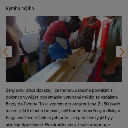
Sestavené
Výroba mýdla
nosné
lišty
Upravené
a
vybavené
skříně
Zákaznický
návrh
kabelu
Ženy svou prací dokazují, že mohou úspěšně podnikat a
dokonce vyvážet podomácku vyrobené mýdlo ze vzdálené
Produktové
Bingy do Evropy. To je vzorem pro ostatní ženy. ZUBO bude
inovace
muset ještě dlouho bojovat, než budou moci ženy a dívky v
Praktická
Binga využívat všech svých práv - ale první kroky již byly
konektivita
pro vaše
učiněny. Společnost Weidmüller ženy trvale podporuje
průmyslové