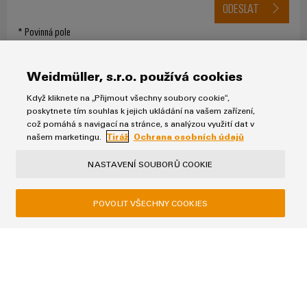
ODESLAT
* Povinná pole
Weidmüller, s.r.o. používá cookies
Když kliknete na „Přijmout všechny soubory cookie“,
poskytnete tím souhlas k jejich ukládání na vašem zařízení,
což pomáhá s navigací na stránce, s analýzou využití dat v
našem marketingu.
Tiráž
Ochrana osobních údajů
Ochrana osobních údajů
Tiráž
NASTAVENÍ SOUBORŮ COOKIE
Obchodní podmínky
POVOLIT VŠECHNY COOKIES
Weidmüller, s.r.o.
Lomnického 5/1705
140 00 Praha 4
Tel: +420 244 001 400
fax +49 5231 14-292083