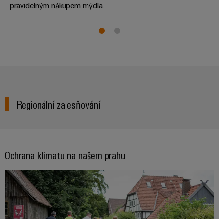
pravidelným nákupem mýdla.
odvětví.
Naše
inovace
v oblasti
průmyslové
konektivity.
Regionální zalesňování
Ochrana klimatu na našem prahu
Software
Weidmüller
Configurato