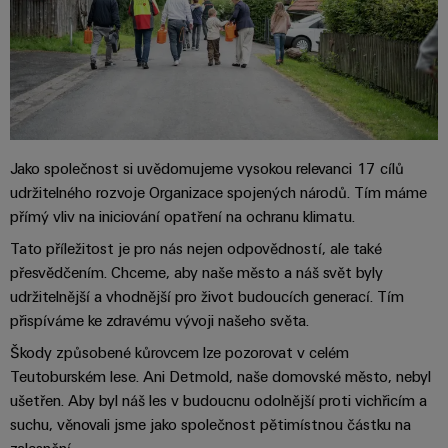
Digitální
technologi
budoucnos
intuitivní,
nekomplik
rychlá
Jako společnost si uvědomujeme vysokou relevanci 17 cílů
udržitelného rozvoje Organizace spojených národů. Tím máme
přímý vliv na iniciování opatření na ochranu klimatu.
Tato příležitost je pro nás nejen odpovědností, ale také
přesvědčením. Chceme, aby naše město a náš svět byly
udržitelnější a vhodnější pro život budoucích generací. Tím
přispíváme ke zdravému vývoji našeho světa.
Škody způsobené kůrovcem lze pozorovat v celém
Teutoburském lese. Ani Detmold, naše domovské město, nebyl
ušetřen. Aby byl náš les v budoucnu odolnější proti vichřicím a
suchu, věnovali jsme jako společnost pětimístnou částku na
zalesnění.