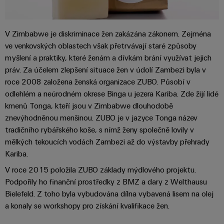
stroje
transformaci
Výrobci
Software
V Zimbabwe je diskriminace žen zakázána zákonem. Zejména
zařízení
ve venkovských oblastech však přetrvávají staré způsoby
Štítky
Inovativní
myšlení a praktiky, které ženám a dívkám brání využívat jejich
značení
řešení
práv. Za účelem zlepšení situace žen v údolí Zambezi byla v
konektivity
pro
roce 2008 založena ženská organizace ZUBO. Působí v
Průmyslové
zařízení
odlehlém a neúrodném okrese Binga u jezera Kariba. Zde žijí lidé
tiskárny
kmenů Tonga, kteří jsou v Zimbabwe dlouhodobě
Železnice
Průmyslové
znevýhodněnou menšinou. ZUBO je v jazyce Tonga název
Moderní
osvětlení
tradičního rybářského koše, s nímž ženy společně lovily v
a
digitální
mělkých tekoucích vodách Zambezi až do výstavby přehrady
řešení
Infrastruktura
Kariba.
pro
skříněk
klimaticky
V roce 2015 položila ZUBO základy mýdlového projektu.
šetrnou
Podpořily ho finanční prostředky z BMZ a dary z Welthausu
mobilitu
Bielefeld. Z toho byla vybudována dílna vybavená lisem na olej
v
Montážní
a konaly se workshopy pro získání kvalifikace žen.
železniční
služba
dopravě