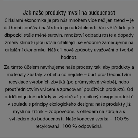
Zákaznický
a
a
PWM
řešení
PUSH IN
návrh
Jak naše produkty myslí na budoucnost
svorkovnice
Udržitelnost
lze
A
Aktuálně
kabelu
NAVŠTIVTE
Společnost
prožít.
Stejnosměrné
PCB
Cirkulární ekonomika je pro nás mnohem více než jen trend – je
PŘEHLED
IOT
Dodržování
Newsletter
ústřední součástí naší strategie udržitelnosti. Ve světě, kde je k
mikrosítě
službou
GATEWAY,
Úprava
Systémy
předpisů
dispozici stále méně surovin, množství odpadu roste a dopady
Fast
Prodej
PART
vody
Webináře
u-
skříní
změny klimatu jsou stále citelnější, se vědomě zaměřujeme na
Delivery
1
a
Pobočky
OS
a
cirkulární ekonomiku. Náš cíl: nové způsoby uvažování o tvorbě
Service
Událost
čištění
Edge
krabic
hodnot.
Kariéra
Informace
odpadních
NAVŠTIVTE
Computing
a jejich
pro
Za tímto účelem navrhujeme naše procesy tak, aby produkty a
PŘEHLED
vod
příslušenství
materiály zůstaly v oběhu co nejdéle – buď prostřednictvím
management
Poradenství
Užitečné
Řešení
Průmyslové
recyklace výrobních zbytků (po průmyslové výrobě), nebo
a
pro
a
odkazy
5G
Systémy
prostřednictvím vrácení a zpracování použitých produktů. Od
ochranu
certifikáty
digitální
a komponenty
vody
oddělení jedné odrůdy ve výrobě až po cílený design produktů
Produktový
Jednopárový
inženýrství
a
pro
Orange
v souladu s principy ekologického designu: naše produkty již
katalog
průmysl
Ethernet
kabelové
myslí na zítřek – zodpovědně, s ohledem na zdroje a s
Mag
Poradenství
odpadních
-
vstupy
Webshop
vod
výhledem do budoucnosti. Naše koncová svorka – 100 %
|
pro
Single
recyklovaná, 100 % odpovědná.
Časopis
konektivitu
Datové
Pair
Sady
Ke
pro