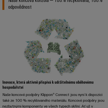
Najděte
moderních
SOFTWARE
díly
energetických
elektroniku
odpovědnost
si
Internet
sítí
partnera
Školení
věcí
Ochrana
Ropa
pro
a
&
proti
a plyn
automatizační
webové
Automatizace
blesku
Bezpečné
řešení
semináře
a přepětí
procesy
Průmyslová
v
pomocí
analýza
oblasti
komplexních
Sdružovací
řešení
Možnosti
Internetu
skříně
pro
Průmyslová
digitálního
věcí
PV
procesní
automatizace
objednávání
průmysl
Rozvaděče
Průmyslový
Stavba
eShop
Fieldbus
Akce
internet
lodí
a
Inovace, která aktivně přispívá k udržitelnému oběhovému
OCI
věcí
Komplexní
veletrhy
hospodářství
spoje
rozhraní
Automatizace
pro
Průmyslová
Naše koncové podpěry Klippon® Connect jsou nyní k dispozici
Globální
námořní
a software
Rozhraní
bezpečnost
také ze 100 % recyklovaného materiálu. Koncové podpěry jsou
průmysl
veletrhy
EDI
nezbytnými komponenty ve všech typech skříní. Ať už v