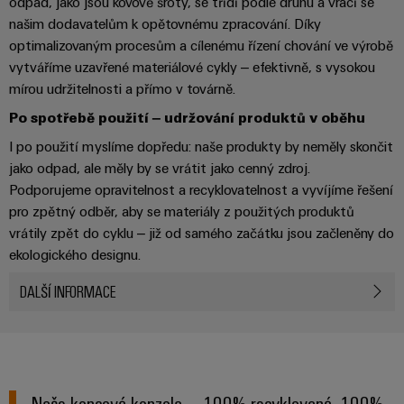
odpad, jako jsou kovové šroty, se třídí podle druhu a vrací se
pracoviště
Řešení
Novinky
Technická
našim dodavatelům k opětovnému zpracování. Díky
pro
společnosti
podpora
Elektronika
specifické
software
optimalizovaným procesům a cílenému řízení chování ve výrobě
Distribuce
požadavky
Weidmüller
vytváříme uzavřené materiálové cykly – efektivně, s vysokou
Shoda
Reléové
na
Distribution
mírou udržitelnosti a přímo v továrně.
Configurator
infrastrukturu
produktu
moduly
Naši
budov
PRO
Po spotřebě použití – udržování produktů v oběhu
s
a polovodičová
partneři
Výroba
prostředím
relé
I po použití myslíme dopředu: naše produkty by neměly skončit
Velkoobchody
Systémy
Distribuce
rozvaděčů
jako odpad, ale měly by se vrátit jako cenný zdroj.
a
PSIRT
Izolační
Řešení
Podporujeme opravitelnost a recyklovatelnost a vyvíjíme řešení
Partnerská
řešení
výzev
zesilovače
pro zpětný odběr, aby se materiály z použitých produktů
Technické
týkajících
síť
a
vrátily zpět do cyklu – již od samého začátku jsou začleněny do
se
Decentralizovaná
údaje
pro
měřicí
ekologického designu.
stavby
automatizace
průmyslový
rozvaděčů
převodníky
Technický
DALŠÍ INFORMACE
internet
Řešení
produktový
Přenos
Napájecí
věcí
řízení
katalog
a distribuce
zdroje
a
spotřeby
Stabilita
automatizaci
Opravy
a
energie
Krytky
bezpečnost
a náhradní
Naše koncová konzola – 100% recyklovaná, 100%
pro