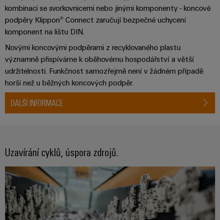
Řídicí
Platforma
a
Strojní
kombinaci se svorkovnicemi nebo jinými komponenty - koncové
jednotky
průmyslových
akce
zařízení
podpěry Klippon® Connect zaručují bezpečné uchycení
NAVŠTIVTE
služeb
Řešení
PŘEHLED
komponent na lištu DIN.
I/O
Digital
pro
easyConnect
Systémy
Novými koncovými podpěrami z recyklovaného plastu
různá
Experience
odvětví
významně přispíváme k oběhovému hospodářství a větší
Řídicí
Průmyslový
strojové
Český
udržitelnosti. Funkčnost samozřejmě není v žádném případě
systém
a
Ethernet
virtuální
horší než u běžných koncových podpěr.
tovární
elektrárny
automatizace
stánek
Dotykové
DALŠÍ INFORMACE
IoT
Tradiční
panely
Výrobce
energetika
Technické
zařízení
Budoucnost
a vizualizační
osvědčené
Uzavírání cyklů, úspora zdrojů.
výroby
Konektory
nástroje
energie
PCB
Měření
a
Ukládání
energie
svorkovnice
energie
PCB
Řešení
Weidmüller
a