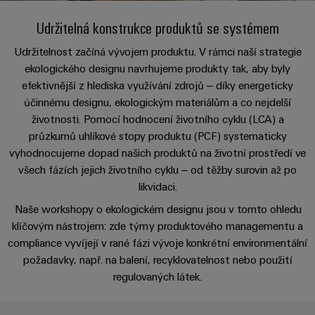
Zákaznický
a
a
PWM
řešení
PUSH IN
návrh
Udržitelná konstrukce produktů se systémem
svorkovnice
Udržitelnost
lze
A
Aktuálně
kabelu
NAVŠTIVTE
Společnost
prožít.
Stejnosměrné
PCB
PŘEHLED
IOT
Udržitelnost začíná vývojem produktu. V rámci naší strategie
Dodržování
Newsletter
mikrosítě
službou
GATEWAY,
Úprava
ekologického designu navrhujeme produkty tak, aby byly
Systémy
předpisů
Fast
Prodej
PART
efektivnější z hlediska využívání zdrojů – díky energeticky
vody
Webináře
u-
skříní
Delivery
účinnému designu, ekologickým materiálům a co nejdelší
1
a
Pobočky
OS
a
životnosti. Pomocí hodnocení životního cyklu (LCA) a
Service
Událost
čištění
Edge
krabic
Kariéra
Informace
průzkumů uhlíkové stopy produktu (PCF) systematicky
odpadních
NAVŠTIVTE
Computing
a jejich
pro
vyhodnocujeme dopad našich produktů na životní prostředí ve
PŘEHLED
vod
příslušenství
všech fázích jejich životního cyklu – od těžby surovin až po
management
Poradenství
Užitečné
Řešení
Průmyslové
likvidaci.
a
pro
a
odkazy
5G
Systémy
ochranu
certifikáty
digitální
Naše workshopy o ekologickém designu jsou v tomto ohledu
a komponenty
vody
Produktový
Jednopárový
klíčovým nástrojem: zde týmy produktového managementu a
inženýrství
a
pro
Orange
katalog
compliance vyvíjejí v rané fázi vývoje konkrétní environmentální
průmysl
Ethernet
kabelové
Mag
Poradenství
odpadních
požadavky, např. na balení, recyklovatelnost nebo použití
-
vstupy
Webshop
vod
|
pro
regulovaných látek.
Single
Časopis
konektivitu
Datové
Pair
Sady
Ke
pro