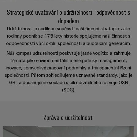
Zákaznický
a
a
PWM
řešení
PUSH IN
návrh
Strategické uvažování o udržitelnosti - odpovědnost s
svorkovnice
Udržitelnost
lze
A
Aktuálně
kabelu
NAVŠTIVTE
Společnost
prožít.
dopadem
Stejnosměrné
PCB
PŘEHLED
IOT
Dodržování
Newsletter
mikrosítě
službou
Udržitelnost je nedílnou součástí naší firemní strategie. Jako
GATEWAY,
Úprava
Systémy
předpisů
rodinný podnik se 175 lety historie spojujeme naši činnost s
Fast
Prodej
PART
vody
Webináře
u-
skříní
odpovědnosti vůči okolí, společnosti a budoucím generacím.
Delivery
1
a
Pobočky
OS
a
Service
Událost
Náš kompas udržitelnosti poskytuje jasné vodítko a zahrnuje
čištění
Edge
krabic
Kariéra
Informace
témata jako environmentální a energetický management,
odpadních
NAVŠTIVTE
Computing
a jejich
pro
inovace, spravedlivé pracovní podmínky a transparentní řízení
PŘEHLED
vod
příslušenství
management
Poradenství
společnosti. Přitom zohledňujeme uznávané standardy, jako je
Užitečné
Řešení
Průmyslové
a
GRI, a dosahujeme souladu s cíli udržitelného rozvoje OSN
pro
a
odkazy
5G
Systémy
ochranu
(SDG).
certifikáty
digitální
a komponenty
vody
Produktový
Jednopárový
inženýrství
a
pro
Orange
katalog
průmysl
Ethernet
kabelové
Mag
Poradenství
odpadních
-
Zpráva o udržitelnosti
vstupy
Webshop
vod
|
pro
Single
Časopis
konektivitu
Datové
Pair
Sady
Ke
pro