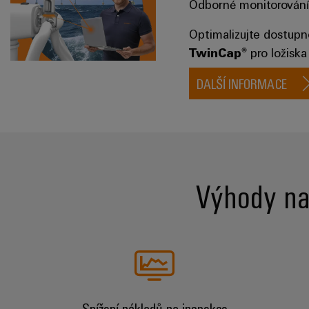
Odborné monitorování 
Optimalizujte dostupno
TwinCap®
pro ložisk
DALŠÍ INFORMACE
Výhody na
Snížení nákladů na inspekce