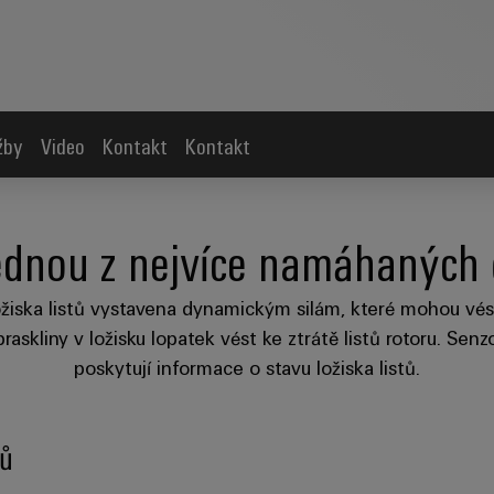
žby
Video
Kontakt
Kontakt
jednou z nejvíce namáhaných 
ožiska listů vystavena dynamickým silám, které mohou vést
askliny v ložisku lopatek vést ke ztrátě listů rotoru. S
poskytují informace o stavu ložiska listů.
tů