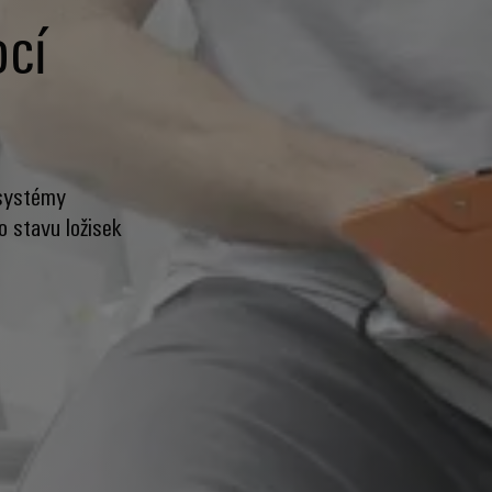
ocí
 systémy
o stavu ložisek