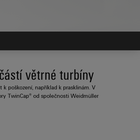
částí větrné turbíny
 k poškození, například k prasklinám. V
enzory TwinCap® od společnosti Weidmüller