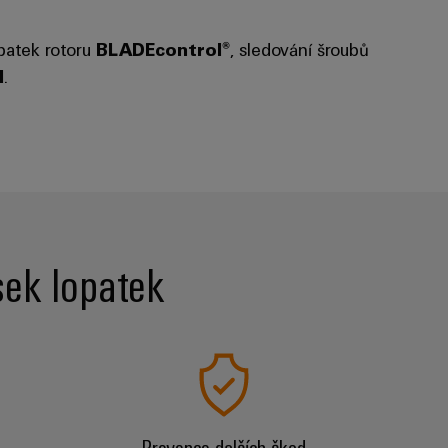
opatek rotoru
BLADEcontrol®
, sledování šroubů
l
.
ek lopatek
Prevence dalších škod