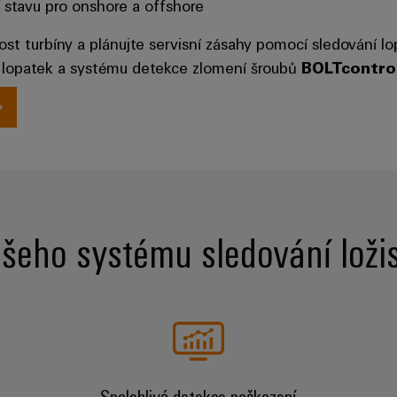
stavu pro onshore a offshore
st turbíny a plánujte servisní zásahy pomocí sledování l
a lopatek a systému detekce zlomení šroubů
BOLTcontro
šeho systému sledování ložis
Spolehlivá detekce poškození