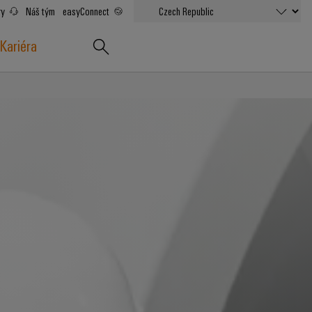
ry
Náš tým
easyConnect
Kariéra