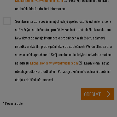
Michal.Konecny@weidmueller.com
. Potvrzuji oznámení o ochraně
stroje
transformaci
osobních údajů s dalšími informacemi
Výrobci
Software
zařízení
Souhlasím se zpracováním mých údajů společností Weidmüller, s.r.o. a
Štítky
Inovativní
spřízněnými společnostmi pro účely zasílání pravidelného Newsletteru.
značení
řešení
konektivity
Newsletter obsahuje informace o produktech a službách, zajímavé
pro
Průmyslové
nabídky a aktuální propagační akce od společnosti Weidmüller, s.r.o. a
zařízení
tiskárny
souvisejících společností. Svůj souhlas mohu kdykoli odvolat e-mailem
Železnice
Průmyslové
na adresu:
Michal.Konecny@weidmueller.com
. Každý e-mail navíc
Moderní
osvětlení
a
obsahuje odkaz pro odhlášení. Potvrzuji oznámení o ochraně osobních
digitální
řešení
Infrastruktura
údajů s dalšími informacemi.
pro
skříněk
klimaticky
ODESLAT
šetrnou
mobilitu
v
* Povinná pole
Montážní
železniční
služba
dopravě