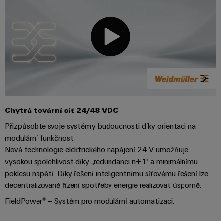
Najděte
moderních
SOFTWARE
díly
energetických
elektroniku
si
Internet
sítí
partnera
Školení
věcí
Ochrana
Ropa
pro
a
&
proti
a plyn
automatizační
webové
Automatizace
blesku
Bezpečné
řešení
semináře
a přepětí
procesy
Průmyslová
v
pomocí
analýza
oblasti
komplexních
Sdružovací
řešení
Možnosti
Internetu
skříně
pro
Průmyslová
Chytrá tovární síť 24/48 VDC
digitálního
věcí
PV
procesní
automatizace
Přizpůsobte svoje systémy budoucnosti díky orientaci na
objednávání
průmysl
Rozvaděče
modulární funkčnost.
Průmyslový
Stavba
eShop
Nová technologie elektrického napájení 24 V umožňuje
Fieldbus
Akce
internet
lodí
vysokou spolehlivost díky „redundanci n+1“ a minimálnímu
a
OCI
věcí
Komplexní
poklesu napětí. Díky řešení inteligentnímu síťovému řešení lze
veletrhy
spoje
rozhraní
decentralizované řízení spotřeby energie realizovat úsporně.
Automatizace
pro
Průmyslová
Globální
námořní
a software
FieldPower® – Systém pro modulární automatizaci.
Rozhraní
bezpečnost
průmysl
veletrhy
EDI