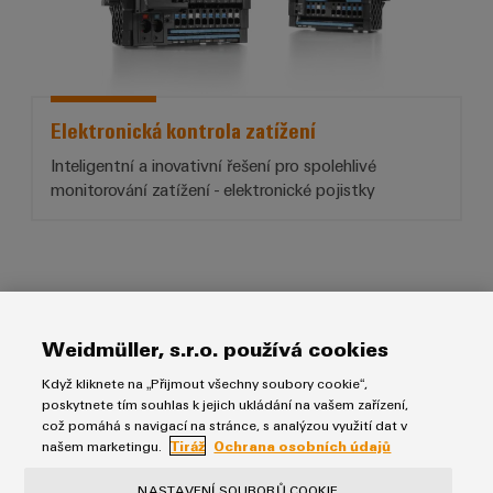
Elektronická kontrola zatížení
Inteligentní a inovativní řešení pro spolehlivé
monitorování zatížení - elektronické pojistky
Weidmüller, s.r.o. používá cookies
Ke stažení
Když kliknete na „Přijmout všechny soubory cookie“,
poskytnete tím souhlas k jejich ukládání na vašem zařízení,
což pomáhá s navigací na stránce, s analýzou využití dat v
Brožura
našem marketingu.
Tiráž
Ochrana osobních údajů
FieldPower® – řešení pro decentralizovanou automatizaci
NASTAVENÍ SOUBORŮ COOKIE