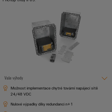
odvětví.
Naše
inovace
v oblasti
průmyslové
konektivity.
Vaše výhody
Možnost implementace chytré tovární napájecí sítě
24/48 VDC
Software
Nulové výpadky díky redundanci n+1
Weidmüller
Configurato