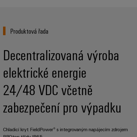
Sestavené
nosné
lišty
Produktová řada
Upravené
a
Decentralizovaná výroba
vybavené
skříně
elektrické energie
Zákaznický
návrh
24/48 VDC včetně
kabelu
zabezpečení pro výpadku
Produktové
inovace
Praktická
konektivita
Chladicí kryt FieldPower® s integrovaným napájecím zdrojem
pro vaše
PROtop třídy IP65.
průmyslové