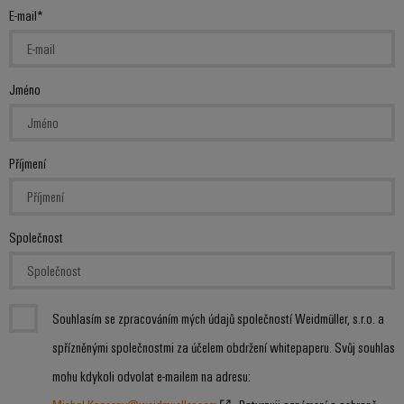
průmyslové
výrobky
E-mail
Služby
pro
použití
v
systémy
AI
oblasti
skladování
energie
konektorů
Jméno
Vzdálený
(ESS)
PCB
přístup
Větrná
Výrobce
energie
Platforma
Příjmení
originálního
Provozní
průmyslových
dokonalost
vybavení
služeb
v
(OEM)
easyConnect
oblasti
Společnost
větrné
energie
Pracoviště
Vodík
a příslušenství
Vodík
Souhlasím se zpracováním mých údajů společností Weidmüller, s.r.o. a
jako
spřízněnými společnostmi za účelem obdržení whitepaperu. Svůj souhlas
klíčová
Nářadí
technologie
mohu kdykoli odvolat e-mailem na adresu:
pro
Automatické
energetickou