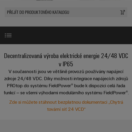
Zákaznický
a
a
PWM
řešení
PUSH IN
návrh
svorkovnice
Udržitelnost
PŘEJÍT DO PRODUKTOVÉHO KATALOGU
lze
A
Aktuálně
kabelu
NAVŠTIVTE
Společnost
prožít.
Stejnosměrné
PCB
PŘEHLED
IOT
Dodržování
Newsletter
mikrosítě
službou
GATEWAY,
Úprava
Systémy
předpisů
Fast
Prodej
PART
vody
Webináře
u-
skříní
Delivery
1
a
Pobočky
OS
a
Service
Událost
čištění
Úvod
Decentralizovaná výroba elektrické energie 24/48 VDC
Edge
krabic
Kariéra
Informace
odpadních
NAVŠTIVTE
Computing
a jejich
v IP65
pro
PŘEHLED
vod
příslušenství
Poslechněte si názor odborníka
V současnosti jsou ve většině provozů používány napájecí
management
Poradenství
Užitečné
Řešení
Průmyslové
zdroje 24/48 VDC. Díky možnosti integrace napájecích zdrojů
a
pro
a
odkazy
5G
Systémy
ochranu
PROtop do systému FieldPower® bude k dispozici celá řada
certifikáty
digitální
Vyžádejte si bezplatnou dokumentaci!
a komponenty
vody
funkcí – se všemi výhodami modulárního systému FieldPower®.
Produktový
Jednopárový
inženýrství
a
pro
Orange
katalog
Zde si můžete stáhnout bezplatnou dokumentaci „Chytrá
průmysl
Ethernet
kabelové
Produktová řada
Mag
Poradenství
odpadních
tovární síť 24 VCD“
-
vstupy
Webshop
vod
|
pro
Single
Časopis
konektivitu
Decentralizovaná výroba elektrické energie 24/48 VDC
Datové
Pair
Sady
Ke
pro