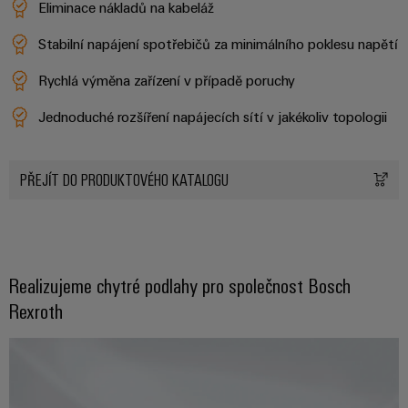
Eliminace nákladů na kabeláž
Digitální
technologi
Stabilní napájení spotřebičů za minimálního poklesu napětí
budoucnos
intuitivní,
nekomplik
Rychlá výměna zařízení v případě poruchy
rychlá
Jednoduché rozšíření napájecích sítí v jakékoliv topologii
PŘEJÍT DO PRODUKTOVÉHO KATALOGU
Realizujeme chytré podlahy pro společnost Bosch
Rexroth