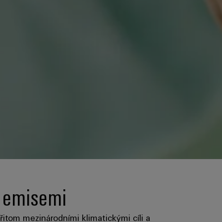
i emisemi
itom mezinárodními klimatickými cíli a