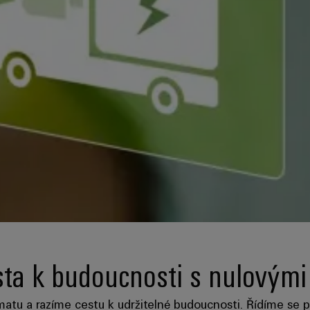
ta k budoucnosti s nulovým
atu a razíme cestu k udržitelné budoucnosti. Řídíme se př