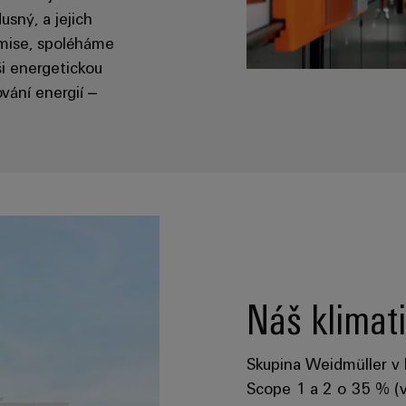
usný, a jejich
mise, spoléháme
ši energetickou
vání energií –
Náš klimati
Skupina Weidmüller v 
Scope 1 a 2 o 35 % (ve