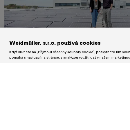
Weidmüller, s.r.o. používá cookies
Když kliknete na „Přijmout všechny soubory cookie“, poskytnete tím souhl
pomáhá s navigací na stránce, s analýzou využití dat v našem marketing
Scope 1 & 2: trajektorie sni
emisí
Náš závazek ke snižování emisí na cestě ke klimaticky n
společnosti stanoví, že do roku 2030 snížíme emise sk
všech německých společností skupiny Weidmüller* o 3