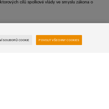
ektorových cílů spolkové vlády ve smyslu zákona o
Í SOUBORŮ COOKIE
POVOLIT VŠECHNY COOKIES