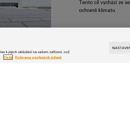
Tento cíl vychází ze s
ochraně klimatu.
NASTAVEN
as k jejich ukládání na vašem zařízení, což
u.
Tiráž
Ochrana osobních údajů
žování
eutrální
leníkových plynů u
5 %. Díky tomu