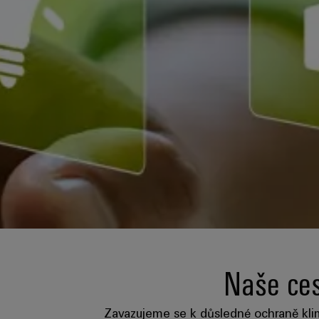
Naše ces
Zavazujeme se k důsledné ochraně klim