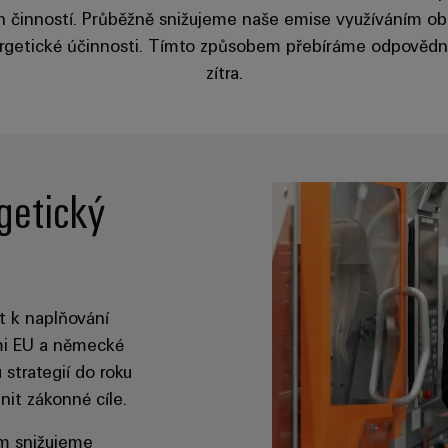
 činností. Průběžně snižujeme naše emise využíváním ob
ergetické účinnosti. Tímto způsobem přebíráme odpovědnost
zítra.
getický
t k naplňování
emi EU a německé
 strategií do roku
it zákonné cíle.
em snižujeme