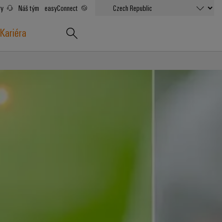
ry
Náš tým
easyConnect
Kariéra