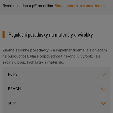
Sestavené
Rychle, snadno a přímo online:
Shoda produktu s prostředím
nosné
lišty
Upravené
Regulační požadavky na materiály a výrobky
a
vybavené
skříně
Známe zákonné požadavky – a implementujeme je s ohledem
na budoucnost. Naše odpovědnost nekončí u výrobku, ale
Zákaznický
začíná u použitých látek a materiálů.
návrh
kabelu
RoHS
REACH
Produktové
inovace
Praktická
SCIP
konektivita
pro vaše
průmyslové