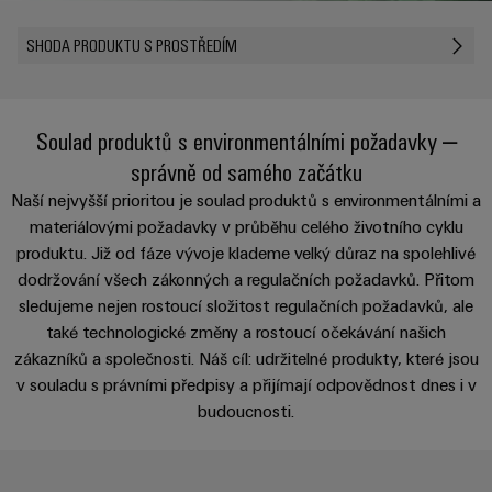
Zákaznický
a
a
PWM
řešení
PUSH IN
návrh
svorkovnice
Udržitelnost
SHODA PRODUKTU S PROSTŘEDÍM
lze
A
Aktuálně
kabelu
NAVŠTIVTE
Společnost
prožít.
Stejnosměrné
PCB
PŘEHLED
IOT
Dodržování
Newsletter
mikrosítě
službou
GATEWAY,
Úprava
Systémy
předpisů
Fast
Prodej
PART
vody
Soulad produktů s environmentálními požadavky –
Webináře
u-
skříní
Delivery
1
a
Pobočky
správně od samého začátku
OS
a
Service
Událost
čištění
Naší nejvyšší prioritou je soulad produktů s environmentálními a
Edge
krabic
Kariéra
Informace
odpadních
materiálovými požadavky v průběhu celého životního cyklu
NAVŠTIVTE
Computing
a jejich
pro
PŘEHLED
vod
produktu. Již od fáze vývoje klademe velký důraz na spolehlivé
příslušenství
management
Poradenství
Užitečné
Řešení
Průmyslové
dodržování všech zákonných a regulačních požadavků. Přitom
a
pro
a
odkazy
sledujeme nejen rostoucí složitost regulačních požadavků, ale
5G
Systémy
ochranu
certifikáty
digitální
také technologické změny a rostoucí očekávání našich
a komponenty
vody
Produktový
Jednopárový
inženýrství
zákazníků a společnosti. Náš cíl: udržitelné produkty, které jsou
a
pro
Orange
katalog
průmysl
Ethernet
v souladu s právními předpisy a přijímají odpovědnost dnes i v
kabelové
Mag
Poradenství
odpadních
-
budoucnosti.
vstupy
Webshop
vod
|
pro
Single
Časopis
konektivitu
Datové
Pair
Sady
Ke
pro