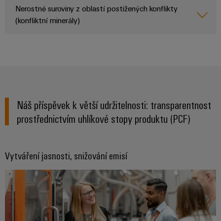
odvětví.
Nerostné suroviny z oblastí postižených konflikty
Naše
(konfliktní minerály)
inovace
v oblasti
průmyslové
konektivity.
Náš příspěvek k větší udržitelnosti: transparentnost
prostřednictvím uhlíkové stopy produktu (PCF)
Vytváření jasnosti, snižování emisí
Software
Weidmüller
Configurato