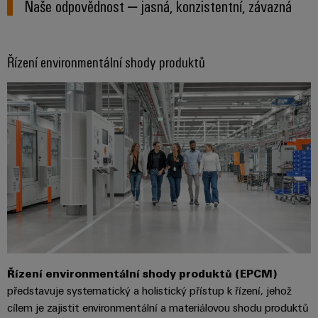
Řídicí
Naše odpovědnost – jasná, konzistentní, závazná
Platforma
a
Strojní
jednotky
průmyslových
akce
zařízení
NAVŠTIVTE
služeb
Řešení
PŘEHLED
I/O
Digital
pro
easyConnect
Řízení environmentální shody produktů
Systémy
různá
Experience
odvětví
Řídicí
Průmyslový
strojové
Český
systém
a
Ethernet
virtuální
tovární
elektrárny
automatizace
stánek
Dotykové
IoT
Tradiční
panely
Výrobce
energetika
Technické
zařízení
Budoucnost
a vizualizační
osvědčené
výroby
Konektory
nástroje
energie
PCB
Měření
a
Ukládání
Řízení environmentální shody produktů (EPCM)
energie
svorkovnice
energie
představuje systematický a holistický přístup k řízení, jehož
PCB
Řešení
Weidmüller
cílem je zajistit environmentální a materiálovou shodu produktů
a