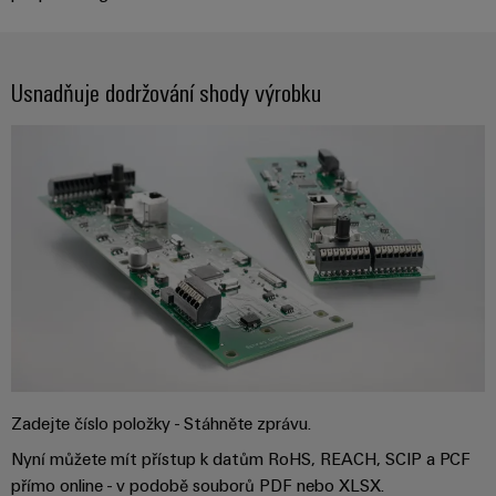
stroje
transformaci
Výrobci
Software
Usnadňuje dodržování shody výrobku
zařízení
Štítky
Inovativní
značení
řešení
konektivity
pro
Průmyslové
zařízení
tiskárny
Železnice
Průmyslové
Moderní
osvětlení
a
digitální
řešení
Infrastruktura
pro
skříněk
klimaticky
šetrnou
mobilitu
Zadejte číslo položky - Stáhněte zprávu.
v
Montážní
železniční
Nyní můžete mít přístup k datům RoHS, REACH, SCIP a PCF
služba
dopravě
přímo online - v podobě souborů PDF nebo XLSX.