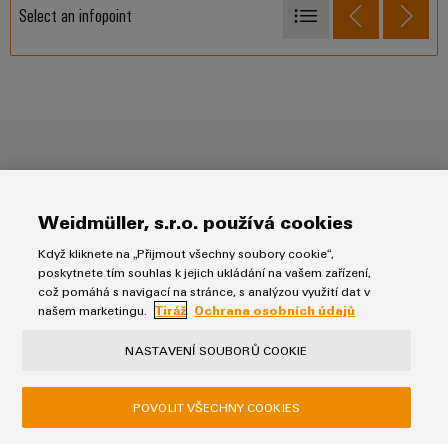
Select an infopoint
Těžba a zpracování surovin
Výroba
Transport
Od kolébky ke kolébce
Použití
Kontakt
Weidmüller, s.r.o. používá cookies
Likvidace
Když kliknete na „Přijmout všechny soubory cookie“,
Soulad se zásadami ochrany životního prostředí (REACH,
Recyklace
poskytnete tím souhlas k jejich ukládání na vašem zařízení,
RoHS)
což pomáhá s navigací na stránce, s analýzou využití dat v
našem marketingu.
Tiráž
Ochrana osobních údajů
V případě dalších dotazů týkajících se souladu produktu se
NASTAVENÍ SOUBORŮ COOKIE
životním prostředím se prosím obraťte na:
green-
compliance@weidmueller.com
POVOLIT VŠECHNY COOKIES