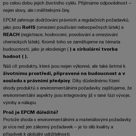
po celou dobu jejich životního cyklu. Přijímáme odpovědnost –
průmyslové
výrobky
Služby
pro
nejen slovy, ale i měřitelnými činy.
použití
v
systémy
AI
EPCM zahrnuje dodržování právních a regulačních požadavků,
oblasti
skladování
jako jsou
RoHS
(omezení používání nebezpečných látek) a
energie
konektorů
Vzdálený
(ESS)
REACH
(registrace, hodnocení, povolování a omezování
PCB
přístup
chemických látek). Kromě toho se zaměřujeme na témata
Větrná
budoucnosti, jako je ekodesign (
) a cirkulární tvorba
Výrobce
energie
Platforma
hodnot (
).
originálního
Provozní
průmyslových
dokonalost
vybavení
Náš cíl: produkty, které jsou nejen výkonné, ale také šetrné k
služeb
v
(OEM)
životnímu prostředí, připravené na budoucnost a v
easyConnect
oblasti
souladu s právními předpisy
. Díky důslednému řízení
větrné
shody produktů s environmentálními požadavky zajišťujeme, že
energie
environmentální aspekty jsou integrovány již v rané fázi vývoje,
Pracoviště
Vodík
výroby a nákupu.
a příslušenství
Vodík
Proč je EPCM důležité?
jako
klíčová
Nářadí
Protože shoda s environmentálními a materiálovými požadavky
technologie
je více než jen zákonný požadavek – je to slib kvality a
pro
Automatické
příspěvek k globální udržitelnosti.
energetickou