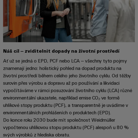
Digitální
technologi
budoucnos
intuitivní,
nekomplik
rychlá
Náš cíl – zviditelnit dopady na životní prostředí
Ať už se jedná o EPD, PCF nebo LCA – všechny tyto pojmy
znamenají jedno: holistický pohled na dopad produktu na
životní prostředí během celého jeho životního cyklu. Od těžby
surovin přes výrobu a dopravu až po používání a likvidaci
vypočítáváme v rámci posuzování životního cyklu (LCA) různé
environmentální ukazatele, například emise CO₂ ve formě
uhlíkové stopy produktu (PCF), a transparentně je uvádíme v
environmentálních prohlášeních o produktech (EPD).
Do konce roku 2030 bude mít společnost Weidmüller
vypočtenou uhlíkovou stopu produktu (PCF) alespoň u 80 %
svých výrobků z hlediska obratu.