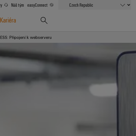
ry
Náš tým
easyConnect
Kariéra
ESS: Připojení k webserveru