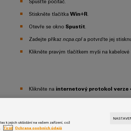
Spusťte počítač.
Stiskněte tlačítka
Win+R
.
Otevře se okno
Spustit
.
Zadejte příkaz
ncpa.cpl
a potvrďte jej stiskn
Klikněte pravým tlačítkem myši na kabelové s
Klikněte na
internetový protokol verze 
Pokud jsou v polích již údaje, poznamenejte si
později.
NASTAVEN
Pokud nejsou k dispozici žádná data, můžete
as k jejich ukládání na vašem zařízení, což
u.
Tiráž
Ochrana osobních údajů
adresu.