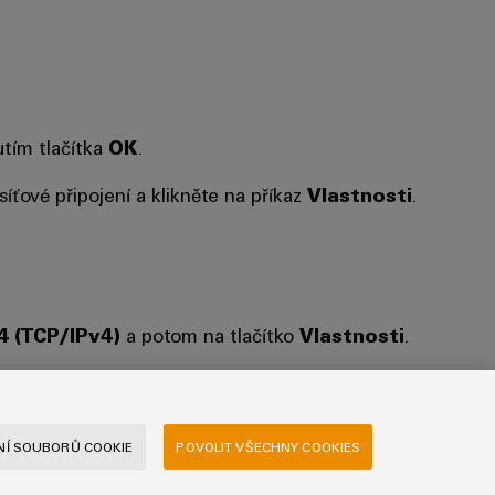
utím tlačítka
OK
.
íťové připojení a klikněte na příkaz
Vlastnosti
.
4 (TCP/IPv4)
a potom na tlačítko
Vlastnosti
.
 je a nastavení, abyste mohli k síti přistupovat i
Í SOUBORŮ COOKIE
POVOLIT VŠECHNY COOKIES
 později znovu automaticky vybrat bod Získat IP