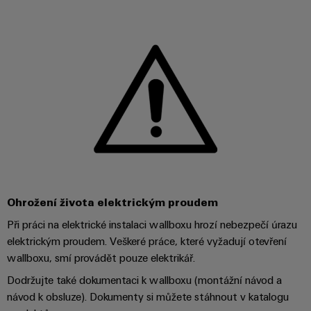
pracoviště
Řešení
Novinky
Technická
pro
společnosti
podpora
Elektronika
specifické
software
Distribuce
požadavky
Weidmüller
Shoda
Reléové
na
Distribution
Configurator
infrastrukturu
produktu
moduly
Naši
budov
PRO
s
a polovodičová
partneři
Výroba
prostředím
relé
Velkoobchody
Systémy
Distribuce
rozvaděčů
a
PSIRT
Izolační
Řešení
Partnerská
řešení
výzev
zesilovače
Technické
týkajících
síť
a
se
Decentralizovaná
údaje
pro
měřicí
stavby
Ohrožení života elektrickým proudem
automatizace
průmyslový
rozvaděčů
převodníky
Technický
Při práci na elektrické instalaci wallboxu hrozí nebezpečí úrazu
internet
Řešení
produktový
Přenos
elektrickým proudem. Veškeré práce, které vyžadují otevření
Napájecí
věcí
řízení
katalog
a distribuce
wallboxu, smí provádět pouze elektrikář.
zdroje
a
spotřeby
Stabilita
Dodržujte také dokumentaci k wallboxu (montážní návod a
automatizaci
Opravy
a
energie
Krytky
návod k obsluze). Dokumenty si můžete stáhnout v katalogu
bezpečnost
a náhradní
pro