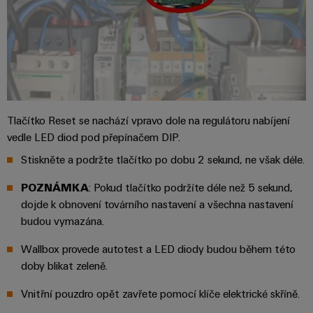
průmyslové
výrobky
Služby
pro
použití
v
systémy
AI
oblasti
skladování
energie
konektorů
Vzdálený
(ESS)
PCB
přístup
Větrná
Výrobce
energie
Platforma
Tlačítko Reset se nachází vpravo dole na regulátoru nabíjení
originálního
Provozní
vedle LED diod pod přepínačem DIP.
průmyslových
dokonalost
vybavení
služeb
Stiskněte a podržte tlačítko po dobu 2 sekund, ne však déle.
v
(OEM)
easyConnect
oblasti
POZNÁMKA
: Pokud tlačítko podržíte déle než 5 sekund,
větrné
energie
dojde k obnovení továrního nastavení a všechna nastavení
budou vymazána.
Pracoviště
Vodík
a příslušenství
Vodík
Wallbox provede autotest a LED diody budou během této
jako
doby blikat zeleně.
klíčová
Nářadí
technologie
Vnitřní pouzdro opět zavřete pomocí klíče elektrické skříně.
pro
Automatické
energetickou