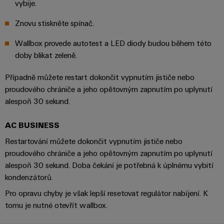
centrum
Ethernet
kabelů,
stažení
vybije.
digitální
zákazníky
Řešení
propojovacích
technologie
a
Blog
Znovu stiskněte spínač.
patchkabelů
Akademie
výrobky
Skříň
software
pro
a
Wallbox provede autotest a LED diody budou během této
Weidmüller
Ceník
datová
a
Weidmüller
kabelů
doby blikat zeleně.
a
centra
Human
pole
Configurator
-
obchodní
Zapojení
Případně můžete restart dokončit vypnutím jističe nebo
Resources
efektivní,
podmínky
Chytrá
Služby
PLC
spolehlivé,
proudového chrániče a jeho opětovným zapnutím po uplynutí
škálovatelné
Náš
výroba
v
a
alespoň 30 sekund.
management
skříní
oblasti
řešení
Fotovoltaika
Novinky
AC BUSINESS
konektorů
migrace
Využití
Inteligentní
solární
PCB
zařízení
Restartování můžete dokončit vypnutím jističe nebo
Letáky
měření
energie
Média
proudového chrániče a jeho opětovným zapnutím po uplynutí
a
pro
Laboratorní
Servisní
alespoň 30 sekund. Doba čekání je potřebná k úplnému vybití
stupeň
Propojovací
prodejní
Novinky
služby
rozhraní
účinnost
kondenzátorů.
dráty
akce
pro
zdrojů
Pro opravu chyby je však lepší resetovat regulátor nabíjení. K
Distribuční
odborná
Řešení
Produktové
Infrastruktura
tomu je nutné otevřít wallbox.
skříňky
média
Podpora
pro
novinky
budov