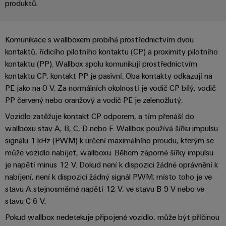
centrum
Ethernet
kabelů,
stažení
produktů.
digitální
zákazníky
Řešení
propojovacích
technologie
a
Blog
patchkabelů
Akademie
výrobky
Skříň
Komunikace s wallboxem probíhá prostřednictvím dvou
software
pro
a
Weidmüller
Ceník
datová
kontaktů, řídicího pilotního kontaktu (CP) a proximity pilotního
a
Weidmüller
kabelů
a
centra
kontaktu (PP). Wallbox spolu komunikují prostřednictvím
Human
pole
Configurator
-
obchodní
Zapojení
kontaktu CP, kontakt PP je pasivní. Oba kontakty odkazují na
Resources
efektivní,
podmínky
Chytrá
Služby
PE jako na 0 V. Za normálních okolností je vodič CP bílý, vodič
PLC
spolehlivé,
škálovatelné
Náš
výroba
PP červený nebo oranžový a vodič PE je zelenožlutý.
v
a
management
skříní
oblasti
řešení
Fotovoltaika
Vozidlo zatěžuje kontakt CP odporem, a tím přenáší do
Novinky
konektorů
migrace
wallboxu stav A, B, C, D nebo F. Wallbox používá šířku impulsu
Využití
Inteligentní
solární
PCB
signálu 1 kHz (PWM) k určení maximálního proudu, kterým se
zařízení
Letáky
měření
energie
Média
může vozidlo nabíjet, wallboxu. Během záporné šířky impulsu
a
pro
Laboratorní
Servisní
je napětí minus 12 V. Dokud není k dispozici žádné oprávnění k
stupeň
Propojovací
prodejní
Novinky
služby
rozhraní
nabíjení, není k dispozici žádný signál PWM; místo toho je ve
účinnost
dráty
akce
pro
zdrojů
stavu A stejnosměrné napětí 12 V, ve stavu B 9 V nebo ve
Distribuční
odborná
stavu C 6 V.
Řešení
Produktové
Infrastruktura
skříňky
média
Podpora
pro
novinky
Pokud wallbox nedetekuje připojené vozidlo, může být příčinou
budov