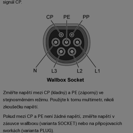
pracoviště
signál CP.
Řešení
Novinky
Technická
pro
společnosti
podpora
Elektronika
specifické
software
Distribuce
požadavky
Weidmüller
Shoda
Reléové
na
Distribution
Configurator
infrastrukturu
produktu
moduly
Naši
budov
PRO
s
a polovodičová
partneři
Výroba
prostředím
relé
Velkoobchody
Systémy
Distribuce
rozvaděčů
a
PSIRT
Izolační
Řešení
Partnerská
řešení
výzev
zesilovače
Technické
týkajících
síť
a
se
Decentralizovaná
údaje
pro
měřicí
stavby
automatizace
průmyslový
rozvaděčů
převodníky
Změřte napětí mezi CP (kladný) a PE (záporný) ve
Technický
internet
stejnosměrném režimu. Použijte k tomu multimetr, nikoli
Řešení
produktový
Přenos
Napájecí
věcí
zkoušečku napětí.
řízení
katalog
a distribuce
zdroje
a
spotřeby
Pokud mezi CP a PE není žádné napětí, změřte napětí v
Stabilita
automatizaci
Opravy
a
energie
zásuvce wallboxu (varianta SOCKET) nebo na připojovacích
Krytky
bezpečnost
a náhradní
svorkách (varianta PLUG).
pro