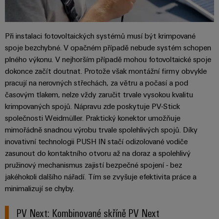
Řídicí
Platforma
a
Strojní
jednotky
průmyslových
akce
zařízení
NAVŠTIVTE
služeb
Řešení
PŘEHLED
I/O
Při instalaci fotovoltaických systémů musí být krimpované
Digital
pro
easyConnect
Systémy
spoje bezchybné. V opačném případě nebude systém schopen
různá
Experience
odvětví
plného výkonu. V nejhorším případě mohou fotovoltaické spoje
Řídicí
Průmyslový
strojové
Český
dokonce začít doutnat. Protože však montážní firmy obvykle
systém
a
Ethernet
virtuální
pracují na nerovných střechách, za větru a počasí a pod
tovární
elektrárny
časovým tlakem, nelze vždy zaručit trvale vysokou kvalitu
automatizace
stánek
Dotykové
krimpovaných spojů. Nápravu zde poskytuje PV-Stick
IoT
Tradiční
panely
společnosti Weidmüller. Praktický konektor umožňuje
Výrobce
energetika
mimořádně snadnou výrobu trvale spolehlivých spojů. Díky
Technické
zařízení
Budoucnost
inovativní technologii PUSH IN stačí odizolované vodiče
a vizualizační
osvědčené
zasunout do kontaktního otvoru až na doraz a spolehlivý
výroby
Konektory
nástroje
pružinový mechanismus zajistí bezpečné spojení - bez
energie
PCB
jakéhokoli dalšího nářadí. Tím se zvyšuje efektivita práce a
Měření
a
Ukládání
minimalizují se chyby.
energie
svorkovnice
energie
PCB
Řešení
PV Next: Kombinované skříně PV Next
Weidmüller
a