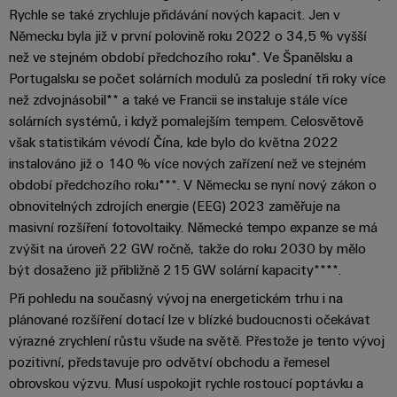
pracoviště
Řešení
Novinky
Technická
Rychle se také zrychluje přidávání nových kapacit. Jen v
pro
společnosti
podpora
Německu byla již v první polovině roku 2022 o 34,5 % vyšší
Elektronika
specifické
software
Distribuce
než ve stejném období předchozího roku*. Ve Španělsku a
požadavky
Weidmüller
Shoda
Reléové
na
Portugalsku se počet solárních modulů za poslední tři roky více
Distribution
Configurator
infrastrukturu
produktu
moduly
Naši
než zdvojnásobil** a také ve Francii se instaluje stále více
budov
PRO
s
a polovodičová
solárních systémů, i když pomalejším tempem. Celosvětově
partneři
Výroba
prostředím
však statistikám vévodí Čína, kde bylo do května 2022
relé
Velkoobchody
Systémy
Distribuce
rozvaděčů
instalováno již o 140 % více nových zařízení než ve stejném
a
PSIRT
Izolační
období předchozího roku***. V Německu se nyní nový zákon o
Řešení
Partnerská
řešení
výzev
zesilovače
obnovitelných zdrojích energie (EEG) 2023 zaměřuje na
Technické
týkajících
síť
a
masivní rozšíření fotovoltaiky. Německé tempo expanze se má
se
Decentralizovaná
údaje
pro
zvýšit na úroveň 22 GW ročně, takže do roku 2030 by mělo
měřicí
stavby
automatizace
průmyslový
rozvaděčů
být dosaženo již přibližně 215 GW solární kapacity****.
převodníky
Technický
internet
Řešení
Při pohledu na současný vývoj na energetickém trhu i na
produktový
Přenos
Napájecí
věcí
plánované rozšíření dotací lze v blízké budoucnosti očekávat
řízení
katalog
a distribuce
zdroje
a
výrazné zrychlení růstu všude na světě. Přestože je tento vývoj
spotřeby
Stabilita
automatizaci
Opravy
pozitivní, představuje pro odvětví obchodu a řemesel
a
energie
Krytky
bezpečnost
a náhradní
obrovskou výzvu. Musí uspokojit rychle rostoucí poptávku a
pro