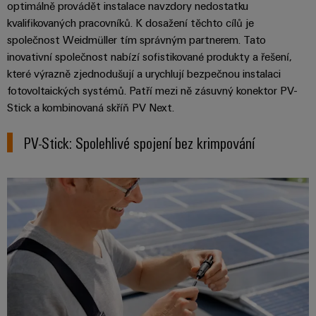
Najděte
moderních
SOFTWARE
optimálně provádět instalace navzdory nedostatku
díly
energetických
elektroniku
si
kvalifikovaných pracovníků. K dosažení těchto cílů je
Internet
sítí
partnera
Školení
společnost Weidmüller tím správným partnerem. Tato
věcí
Ochrana
Ropa
pro
a
inovativní společnost nabízí sofistikované produkty a řešení,
&
proti
a plyn
automatizační
webové
které výrazně zjednodušují a urychlují bezpečnou instalaci
Automatizace
blesku
Bezpečné
řešení
fotovoltaických systémů. Patří mezi ně zásuvný konektor PV-
semináře
a přepětí
procesy
Stick a kombinovaná skříň PV Next.
Průmyslová
v
pomocí
analýza
oblasti
komplexních
Sdružovací
PV-Stick: Spolehlivé spojení bez krimpování
řešení
Možnosti
Internetu
skříně
pro
Průmyslová
digitálního
věcí
PV
procesní
automatizace
objednávání
průmysl
Rozvaděče
Průmyslový
Stavba
eShop
Fieldbus
Akce
internet
lodí
a
OCI
věcí
Komplexní
veletrhy
spoje
rozhraní
Automatizace
pro
Průmyslová
Globální
námořní
a software
Rozhraní
bezpečnost
průmysl
veletrhy
EDI