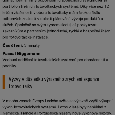
centrum
domácnosti a firmy odpovídám u společnosti Weidmüller za
Ethernet
kabelů,
stažení
digitální
zákazníky
Řešení
portfolio střešních fotovoltaických systémů. Díky více než 12
propojovacích
technologie
a
Blog
letům zkušeností v oboru fotovoltaiky mám širokou škálu
patchkabelů
Akademie
výrobky
odborných znalostí v oblasti plánování, vývoje produktů a
Skříň
software
pro
a
Weidmüller
Ceník
služeb. Společně se svým týmem sleduji cíl poskytovat
datová
a
Weidmüller
kabelů
a
centra
zákazníkům a partnerům jednoduchá, rychlá a bezpečná řešení
Human
pole
Configurator
-
obchodní
pro fotovoltaické instalace.
Zapojení
Resources
efektivní,
podmínky
Chytrá
Služby
PLC
spolehlivé,
Čas čtení:
3 minuty
škálovatelné
Náš
výroba
v
a
Pascal Niggemann
management
skříní
oblasti
řešení
Fotovoltaika
Vedoucí oddělení fotovoltaických systémů pro domácnosti a
Novinky
konektorů
migrace
Využití
podniky
Inteligentní
solární
PCB
zařízení
Letáky
měření
energie
Média
Výzvy v důsledku výrazného zrychlení expanze
a
pro
Laboratorní
Servisní
fotovoltaiky
stupeň
Propojovací
prodejní
Novinky
služby
rozhraní
účinnost
dráty
akce
pro
zdrojů
Distribuční
odborná
V mnoha zemích Evropy i celého světa se výrazně zvýšil výkupní
Řešení
Produktové
Infrastruktura
skříňky
výkon fotovoltaických systémů. Letos v létě byly například z
média
Podpora
pro
novinky
budov
Německa, Francie a Portugalska hlášeny nové výkonové rekordy.