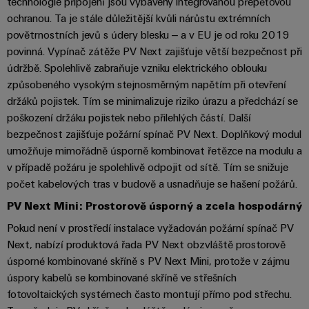
technologie připojení jsou vybaveny integrovanou přepěťovou
stroje
transformaci
ochranou. Ta je stále důležitější kvůli nárůstu extrémních
povětrnostních jevů s údery blesku – a v EU je od roku 2019
Výrobci
Software
povinná. Vypínač zátěže PV Next zajišťuje větší bezpečnost při
zařízení
Štítky
údržbě. Spolehlivě zabraňuje vzniku elektrického oblouku
Inovativní
způsobeného vysokým stejnosměrným napětím při otevření
značení
řešení
konektivity
držáků pojistek. Tím se minimalizuje riziko úrazu a předchází se
pro
Průmyslové
poškození držáku pojistek nebo přilehlých částí. Další
zařízení
tiskárny
bezpečnost zajišťuje požární spínač PV Next. Doplňkový modul
Železnice
umožňuje mimořádně úsporně kombinovat řetězce na modulu a
Průmyslové
v případě požáru je spolehlivě odpojit od sítě. Tím se snižuje
Moderní
osvětlení
a
počet kabelových tras v budově a usnadňuje se hašení požárů.
digitální
PV Next Mini: Prostorově úsporný a zcela hospodárný
řešení
Infrastruktura
pro
skříněk
Pokud není v prostředí instalace vyžadován požární spínač PV
klimaticky
Next, nabízí produktová řada PV Next obzvláště prostorově
šetrnou
mobilitu
úsporné kombinované skříně s PV Next Mini, protože v zájmu
v
úspory kabelů se kombinované skříně ve střešních
Montážní
železniční
fotovoltaických systémech často montují přímo pod střechu.
služba
dopravě