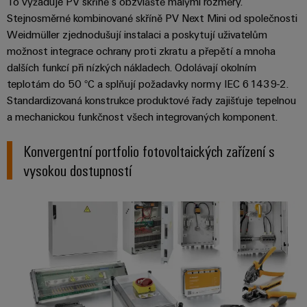
To vyžaduje PV skříně s obzvláště malými rozměry.
Sestavené
Stejnosměrné kombinované skříně PV Next Mini od společnosti
nosné
Weidmüller zjednodušují instalaci a poskytují uživatelům
možnost integrace ochrany proti zkratu a přepětí a mnoha
lišty
dalších funkcí při nízkých nákladech. Odolávají okolním
Upravené
teplotám do 50 °C a splňují požadavky normy IEC 61439-2.
a
Standardizovaná konstrukce produktové řady zajišťuje tepelnou
vybavené
a mechanickou funkčnost všech integrovaných komponent.
skříně
Konvergentní portfolio fotovoltaických zařízení s
Zákaznický
vysokou dostupností
návrh
kabelu
Produktové
inovace
Praktická
konektivita
pro vaše
průmyslové