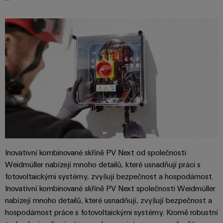
průmyslové
výrobky
Služby
pro
použití
v
systémy
AI
oblasti
skladování
energie
konektorů
Vzdálený
(ESS)
PCB
přístup
Větrná
Výrobce
energie
Platforma
originálního
Provozní
průmyslových
dokonalost
vybavení
služeb
v
(OEM)
easyConnect
oblasti
větrné
energie
Inovativní kombinované skříně PV Next od společnosti
Pracoviště
Vodík
Weidmüller nabízejí mnoho detailů, které usnadňují práci s
a příslušenství
Vodík
fotovoltaickými systémy, zvyšují bezpečnost a hospodárnost.
jako
Inovativní kombinované skříně PV Next společnosti Weidmüller
klíčová
Nářadí
nabízejí mnoho detailů, které usnadňují, zvyšují bezpečnost a
technologie
hospodárnost práce s fotovoltaickými systémy. Kromě robustní
pro
Automatické
energetickou