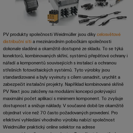
odvětví.
Naše
inovace
v oblasti
průmyslové
konektivity.
PV produkty společnosti Weidmüller jsou díky
celosvětové
distribuční síti
a mezinárodním pobočkám společnosti
dokonale sladěné a okamžitě dostupné ze skladu. To se týká
konektorů, kombinovaných skříní, systémů přepěťové ochrany i
nářadí a komponentů souvisejících s instalací a ochranou
střešních fotovoltaických systémů. Tyto výrobky jsou
standardizované a byly vyvinuty s cílem usnadnit, urychlit a
zabezpečit instalační projekty. Například kombinované skříně
PV Next jsou založeny na modulární koncepci pokrývající
maximální počet aplikací s minimem komponent. To zvyšuje
dostupnost a snižuje náklady. V současné době lze okamžitě
objednat více než 70 často požadovaných provedení. Pro
Software
efektivní vyhledání vhodného výrobku nabízí společnost
Weidmüller
Weidmüller praktický online selektor na adrese
Configurato