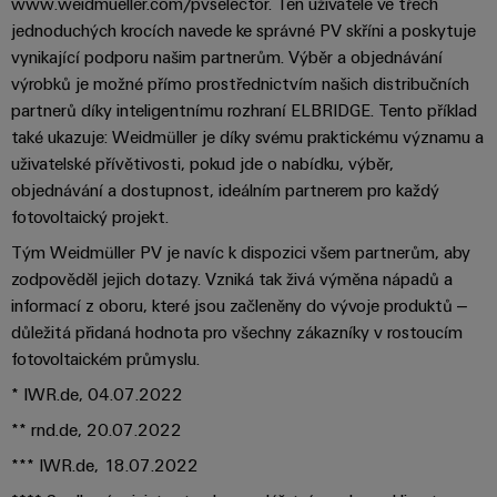
www.weidmueller.com/pvselector. Ten uživatele ve třech
Digitální
jednoduchých krocích navede ke správné PV skříni a poskytuje
technologi
budoucnos
vynikající podporu našim partnerům. Výběr a objednávání
intuitivní,
výrobků je možné přímo prostřednictvím našich distribučních
nekomplik
rychlá
partnerů díky inteligentnímu rozhraní ELBRIDGE. Tento příklad
také ukazuje: Weidmüller je díky svému praktickému významu a
uživatelské přívětivosti, pokud jde o nabídku, výběr,
objednávání a dostupnost, ideálním partnerem pro každý
fotovoltaický projekt.
Tým Weidmüller PV je navíc k dispozici všem partnerům, aby
zodpověděl jejich dotazy. Vzniká tak živá výměna nápadů a
informací z oboru, které jsou začleněny do vývoje produktů –
důležitá přidaná hodnota pro všechny zákazníky v rostoucím
fotovoltaickém průmyslu.
* IWR.de, 04.07.2022
** rnd.de, 20.07.2022
*** IWR.de, 18.07.2022