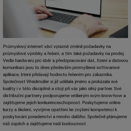
Průmyslový internet věcí výrazně změnil požadavky na
průmyslové výrobky a řešení, a tím také požadavky na prodej.
Vedle hardwaru pro sběr a předzpracování dat, řízení a datovou
komunikaci jsou to dnes především promyšlené softwarové
aplikace, které přidávají hodnotu řešením pro zákazníka.
Společnost Weidmüller si již udělala jméno a prokázala své
kvality i v této disciplíně a stojí při vás jako silný partner. Své
distribuční partnery podporujeme veškerým svým know-how a
zajišťujeme jejich konkurenceschopnost. Poskytujeme online
kurzy a školení, vyvíjíme opatření ke zvýšení kompetencí k
poskytování poradenství a mnoho dalšího. Společně plánujeme
náš úspěch a zajišťujeme naši budoucnost.