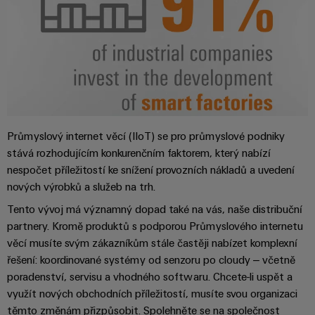
pracoviště
Řešení
Novinky
Technická
pro
společnosti
podpora
Elektronika
specifické
software
Distribuce
požadavky
Weidmüller
Shoda
Reléové
na
Distribution
Configurator
infrastrukturu
produktu
moduly
Naši
budov
PRO
s
a polovodičová
partneři
Výroba
prostředím
relé
Velkoobchody
Systémy
Distribuce
rozvaděčů
Průmyslový internet věcí (IIoT) se pro průmyslové podniky
a
PSIRT
Izolační
Řešení
stává rozhodujícím konkurenčním faktorem, který nabízí
Partnerská
řešení
výzev
zesilovače
nespočet příležitostí ke snížení provozních nákladů a uvedení
Technické
týkajících
síť
a
nových výrobků a služeb na trh.
se
Decentralizovaná
údaje
pro
měřicí
stavby
automatizace
Tento vývoj má významný dopad také na vás, naše distribuční
průmyslový
rozvaděčů
převodníky
Technický
partnery. Kromě produktů s podporou Průmyslového internetu
internet
Řešení
produktový
Přenos
věcí musíte svým zákazníkům stále častěji nabízet komplexní
Napájecí
věcí
řízení
katalog
a distribuce
řešení: koordinované systémy od senzoru po cloudy – včetně
zdroje
a
spotřeby
Stabilita
poradenství, servisu a vhodného softwaru. Chcete-li uspět a
automatizaci
Opravy
a
energie
využít nových obchodních příležitostí, musíte svou organizaci
Krytky
bezpečnost
a náhradní
těmto změnám přizpůsobit. Spolehněte se na společnost
pro