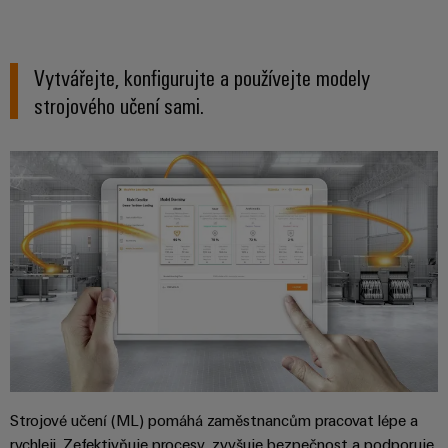
odvětví.
Naše
inovace
v oblasti
Vytvářejte, konfigurujte a používejte modely
průmyslové
konektivity.
strojového učení sami.
Software
Strojové učení (ML) pomáhá zaměstnancům pracovat lépe a
Weidmüller
Configurato
rychleji. Zefektivňuje procesy, zvyšuje bezpečnost a podporuje