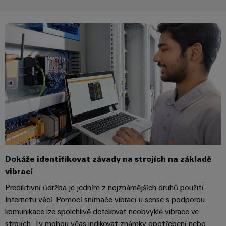
stroje
transformaci
Výrobci
Software
zařízení
Štítky
Inovativní
značení
řešení
konektivity
pro
Průmyslové
zařízení
tiskárny
Železnice
Průmyslové
Moderní
osvětlení
a
digitální
řešení
Infrastruktura
Dokáže identifikovat závady na strojích na základě
pro
skříněk
klimaticky
vibrací
šetrnou
Prediktivní údržba je jedním z nejznámějších druhů použití
mobilitu
v
Internetu věcí. Pomocí snímače vibrací u-sense s podporou
Montážní
železniční
komunikace lze spolehlivě detekovat neobvyklé vibrace ve
služba
dopravě
strojích. Ty mohou včas indikovat známky opotřebení nebo