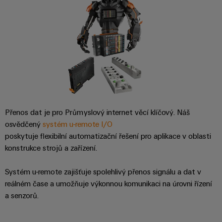
průmyslové
výrobky
Služby
pro
použití
v
systémy
AI
oblasti
skladování
energie
konektorů
Vzdálený
(ESS)
PCB
přístup
Větrná
Výrobce
energie
Platforma
originálního
Provozní
průmyslových
dokonalost
vybavení
služeb
Přenos dat je pro Průmyslový internet věcí klíčový. Náš
v
(OEM)
easyConnect
osvědčený
systém u-remote I/O
oblasti
větrné
poskytuje flexibilní automatizační řešení pro aplikace v oblasti
energie
konstrukce strojů a zařízení.
Pracoviště
Vodík
Systém u-remote zajišťuje spolehlivý přenos signálu a dat v
a příslušenství
Vodík
reálném čase a umožňuje výkonnou komunikaci na úrovni řízení
jako
klíčová
Nářadí
a senzorů.
technologie
pro
Automatické
energetickou