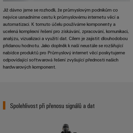
Řídicí
Platforma
a
Strojní
jednotky
průmyslových
akce
Již dávno jsme se rozhodli, že průmyslovým podnikům co
zařízení
NAVŠTIVTE
služeb
nejvíce usnadníme cestu k průmyslovému internetu věcí a
Řešení
PŘEHLED
I/O
Digital
pro
automatizaci. K tomuto účelu používáme komponenty a
easyConnect
Systémy
různá
Experience
ucelená komplexní řešení pro získávání, zpracování, komunikaci,
odvětví
Řídicí
analýzu, vizualizaci a využití dat. Cílem je zajistit dlouhodobou
Průmyslový
strojové
Český
systém
přidanou hodnotu. Jako doplněk k naší neustále se rozšiřující
a
Ethernet
virtuální
tovární
elektrárny
nabídce produktů pro Průmyslový internet věcí poskytujeme
automatizace
stánek
odpovídající softwarová řešení zvyšující přednosti našich
Dotykové
IoT
hardwarových komponent.
Tradiční
panely
Výrobce
energetika
Technické
zařízení
Budoucnost
a vizualizační
osvědčené
výroby
Konektory
nástroje
energie
PCB
Spolehlivost při přenosu signálů a dat
Měření
a
Ukládání
energie
svorkovnice
energie
PCB
Řešení
Weidmüller
a