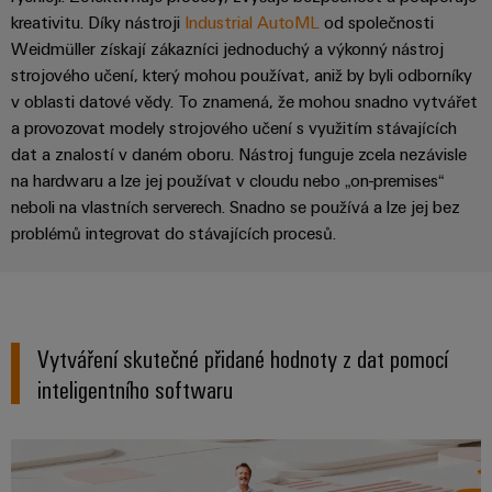
Digitální
kreativitu. Díky nástroji
Industrial AutoML
od společnosti
technologi
Weidmüller získají zákazníci jednoduchý a výkonný nástroj
budoucnos
intuitivní,
strojového učení, který mohou používat, aniž by byli odborníky
nekomplik
v oblasti datové vědy. To znamená, že mohou snadno vytvářet
rychlá
a provozovat modely strojového učení s využitím stávajících
dat a znalostí v daném oboru. Nástroj funguje zcela nezávisle
na hardwaru a lze jej používat v cloudu nebo „on-premises“
neboli na vlastních serverech. Snadno se používá a lze jej bez
problémů integrovat do stávajících procesů.
Vytváření skutečné přidané hodnoty z dat pomocí
inteligentního softwaru