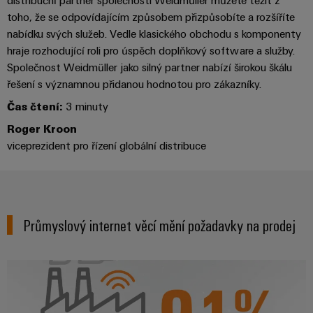
centrum
Ethernet
kabelů,
stažení
digitální
zákazníky
Řešení
toho, že se odpovídajícím způsobem přizpůsobíte a rozšíříte
propojovacích
technologie
a
Blog
nabídku svých služeb. Vedle klasického obchodu s komponenty
patchkabelů
Akademie
výrobky
hraje rozhodující roli pro úspěch doplňkový software a služby.
Skříň
software
pro
a
Weidmüller
Ceník
Společnost Weidmüller jako silný partner nabízí širokou škálu
datová
a
Weidmüller
kabelů
a
centra
řešení s významnou přidanou hodnotou pro zákazníky.
Human
pole
Configurator
-
obchodní
Zapojení
Čas čtení:
3 minuty
Resources
efektivní,
podmínky
Chytrá
Služby
PLC
spolehlivé,
Roger Kroon
škálovatelné
Náš
výroba
v
a
viceprezident pro řízení globální distribuce
management
skříní
oblasti
řešení
Fotovoltaika
Novinky
konektorů
migrace
Využití
Inteligentní
solární
PCB
zařízení
Letáky
měření
energie
Média
a
pro
Průmyslový internet věcí mění požadavky na prodej
Laboratorní
Servisní
stupeň
Propojovací
prodejní
Novinky
služby
rozhraní
účinnost
dráty
akce
pro
zdrojů
Distribuční
odborná
Řešení
Produktové
Infrastruktura
skříňky
média
Podpora
pro
novinky
budov