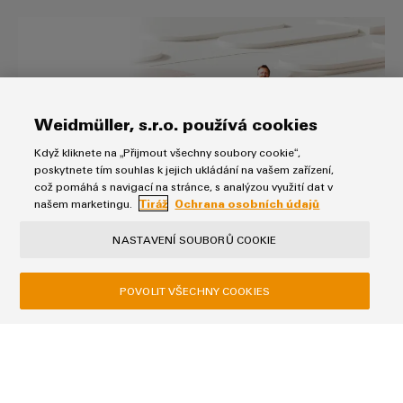
easyConnect - Vaše platforma pr
Weidmüller, s.r.o. používá cookies
Když kliknete na „Přijmout všechny soubory cookie“,
poskytnete tím souhlas k jejich ukládání na vašem zařízení,
což pomáhá s navigací na stránce, s analýzou využití dat v
našem marketingu.
Tiráž
Ochrana osobních údajů
easyConnect - Vaše platforma pro
NASTAVENÍ SOUBORŮ COOKIE
průmyslové služby
Digitálně. Integrované – zjednodušené.
POVOLIT VŠECHNY COOKIES