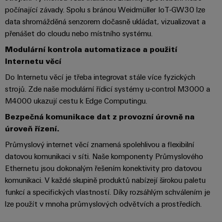
počínající závady. Spolu s bránou Weidmüller IoT-GW30 lze
Sestavené
data shromážděná senzorem dočasně ukládat, vizualizovat a
nosné
přenášet do cloudu nebo místního systému.
lišty
Modulární kontrola automatizace a použití
Upravené
Internetu věcí
a
Do Internetu věcí je třeba integrovat stále více fyzických
vybavené
strojů. Zde naše modulární řídicí systémy u-control M3000 a
skříně
M4000 ukazují cestu k Edge Computingu.
Bezpečná komunikace dat z provozní úrovně na
Zákaznický
úroveň řízení.
návrh
kabelu
Průmyslový internet věcí znamená spolehlivou a flexibilní
datovou komunikaci v síti. Naše komponenty Průmyslového
Ethernetu jsou dokonalým řešením konektivity pro datovou
Produktové
komunikaci. V každé skupině produktů nabízejí širokou paletu
inovace
funkcí a specifických vlastností. Díky rozsáhlým schválením je
Praktická
lze použít v mnoha průmyslových odvětvích a prostředích.
konektivita
pro vaše
průmyslové