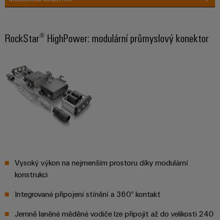
Sestavené
nosné
RockStar® HighPower: modulární průmyslový konektor
lišty
Upravené
a
vybavené
skříně
Zákaznický
návrh
kabelu
Vysoký výkon na nejmenším prostoru díky modulární
konstrukci
Produktové
inovace
Integrované připojení stínění a 360° kontakt
Praktická
konektivita
pro vaše
Jemně laněné měděné vodiče lze připojit až do velikosti 240
průmyslové