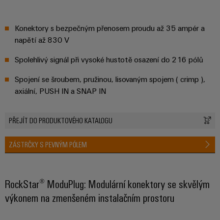
průmyslové
výrobky
Služby
pro
použití
v
systémy
Konektory s bezpečným přenosem proudu až 35 ampér a
AI
oblasti
skladování
napětí až 830 V
energie
konektorů
Vzdálený
(ESS)
Spolehlivý signál při vysoké hustotě osazení do 216 pólů
PCB
přístup
Větrná
Spojení se šroubem, pružinou, lisovaným spojem ( crimp ),
Výrobce
energie
Platforma
axiální, PUSH IN a SNAP IN
originálního
Provozní
průmyslových
dokonalost
vybavení
služeb
v
(OEM)
PŘEJÍT DO PRODUKTOVÉHO KATALOGU
easyConnect
oblasti
větrné
energie
ZÁSTRČKY S PEVNÝM PÓLEM
Pracoviště
Vodík
a příslušenství
Vodík
RockStar® ModuPlug: Modulární konektory se skvělým
jako
klíčová
Nářadí
výkonem na zmenšeném instalačním prostoru
technologie
pro
Automatické
energetickou