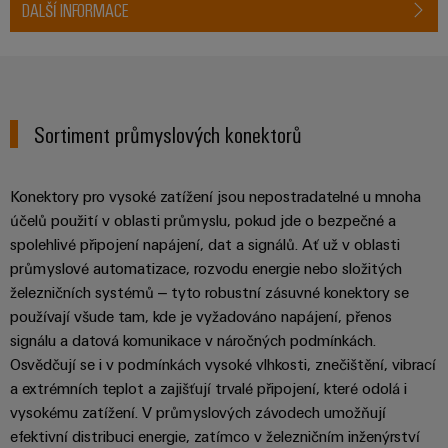
Najděte
moderních
SOFTWARE
DALŠÍ INFORMACE
díly
energetických
elektroniku
si
Internet
sítí
partnera
Školení
věcí
Ochrana
Ropa
pro
a
&
proti
a plyn
automatizační
webové
Automatizace
blesku
Bezpečné
řešení
Sortiment průmyslových konektorů
semináře
a přepětí
procesy
Průmyslová
v
pomocí
analýza
oblasti
komplexních
Sdružovací
Konektory pro vysoké zatížení jsou nepostradatelné u mnoha
řešení
Možnosti
Internetu
skříně
účelů použití v oblasti průmyslu, pokud jde o bezpečné a
pro
Průmyslová
digitálního
věcí
PV
procesní
spolehlivé připojení napájení, dat a signálů. Ať už v oblasti
automatizace
objednávání
průmysl
průmyslové automatizace, rozvodu energie nebo složitých
Rozvaděče
Průmyslový
železničních systémů – tyto robustní zásuvné konektory se
Stavba
eShop
Fieldbus
Akce
používají všude tam, kde je vyžadováno napájení, přenos
internet
lodí
a
signálu a datová komunikace v náročných podmínkách.
OCI
věcí
Komplexní
veletrhy
Osvědčují se i v podmínkách vysoké vlhkosti, znečištění, vibrací
spoje
rozhraní
Automatizace
pro
Průmyslová
a extrémních teplot a zajišťují trvalé připojení, které odolá i
Globální
námořní
a software
Rozhraní
bezpečnost
vysokému zatížení. V průmyslových závodech umožňují
průmysl
veletrhy
EDI
efektivní distribuci energie, zatímco v železničním inženýrství