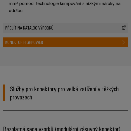
mm² pomocí technologie krimpování s nízkými nároky na
odvětví.
Naše
údržbu
inovace
v oblasti
průmyslové
PŘEJÍT NA KATALOG VÝROBKŮ
konektivity.
KONEKTOR HIGHPOWER
Služby pro konektory pro velké zatížení v těžkých
provozech
Software
Weidmüller
Bezplatná sada vzorků (modulární zásuvný konektor)
Configurato