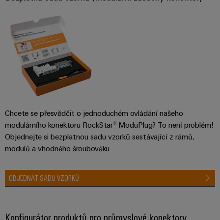
Digitální
technologi
budoucnos
intuitivní,
nekomplik
rychlá
Chcete se přesvědčit o jednoduchém ovládání našeho
modulárního konektoru RockStar® ModuPlug? To není problém!
Objednejte si bezplatnou sadu vzorků sestávající z rámů,
modulů a vhodného šroubováku.
OBJEDNAT SADU VZORKŮ
Konfigurátor produktů pro průmyslové konektory