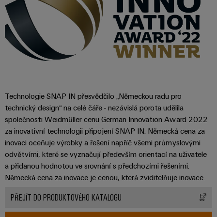
pracoviště
Řešení
Novinky
Technická
pro
společnosti
podpora
Elektronika
specifické
software
Distribuce
požadavky
Weidmüller
Shoda
Reléové
na
Distribution
Configurator
infrastrukturu
produktu
moduly
Naši
budov
PRO
s
a polovodičová
partneři
Výroba
prostředím
relé
Velkoobchody
Systémy
Distribuce
rozvaděčů
Technologie SNAP IN přesvědčilo „Německou radu pro
a
PSIRT
Izolační
Řešení
technický design“ na celé čáře - nezávislá porota udělila
Partnerská
řešení
výzev
zesilovače
Technické
společnosti Weidmüller cenu German Innovation Award 2022
týkajících
síť
a
se
Decentralizovaná
údaje
za inovativní technologii připojení SNAP IN. Německá cena za
pro
měřicí
stavby
inovaci oceňuje výrobky a řešení napříč všemi průmyslovými
automatizace
průmyslový
rozvaděčů
převodníky
Technický
odvětvími, které se vyznačují především orientací na uživatele
internet
Řešení
produktový
Přenos
a přidanou hodnotou ve srovnání s předchozími řešeními.
Napájecí
věcí
řízení
katalog
a distribuce
Německá cena za inovace je cenou, která zviditelňuje inovace.
zdroje
a
spotřeby
Stabilita
automatizaci
Opravy
PŘEJÍT DO PRODUKTOVÉHO KATALOGU
a
energie
Krytky
bezpečnost
a náhradní
pro