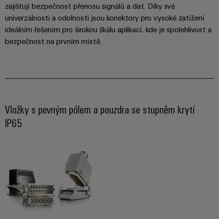
Řídicí
Platforma
a
Strojní
zajišťují bezpečnost přenosu signálů a dat. Díky své
jednotky
průmyslových
akce
zařízení
univerzálnosti a odolnosti jsou konektory pro vysoké zatížení
NAVŠTIVTE
služeb
ideálním řešením pro širokou škálu aplikací, kde je spolehlivost a
Řešení
PŘEHLED
I/O
Digital
pro
easyConnect
bezpečnost na prvním místě.
Systémy
různá
Experience
odvětví
Řídicí
Průmyslový
strojové
Český
systém
a
Ethernet
virtuální
tovární
elektrárny
automatizace
stánek
Dotykové
Vložky s pevným pólem a pouzdra se stupněm krytí
IoT
Tradiční
panely
IP65
Výrobce
energetika
Technické
zařízení
Budoucnost
a vizualizační
osvědčené
výroby
Konektory
nástroje
energie
PCB
Měření
a
Ukládání
energie
svorkovnice
energie
PCB
Řešení
Weidmüller
a