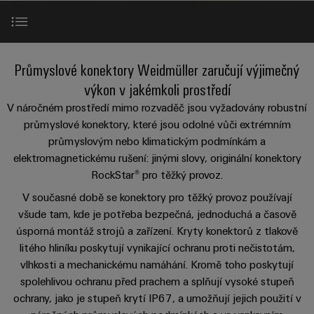
Zákaznický
a
a
PWM
řešení
PUSH IN
návrh
svorkovnice
Udržitelnost
lze
A
Aktuálně
kabelu
NAVŠTIVTE
Společnost
prožít.
Stejnosměrné
PCB
PŘEHLED
IOT
Dodržování
Produktová řada
Newsletter
mikrosítě
službou
Průmyslové konektory Weidmüller zaručují výjimečný
GATEWAY,
Úprava
Systémy
předpisů
Fast
Prodej
PART
vody
výkon v jakémkoli prostředí
Webináře
u-
skříní
Delivery
1
a
Služby
Pobočky
V náročném prostředí mimo rozvaděč jsou vyžadovány robustní
OS
a
Service
Událost
čištění
průmyslové konektory, které jsou odolné vůči extrémním
Edge
krabic
Kariéra
Informace
odpadních
průmyslovým nebo klimatickým podmínkám a
NAVŠTIVTE
Dokonalé doplňky
Computing
a jejich
pro
PŘEHLED
elektromagnetickému rušení: jinými slovy, originální konektory
vod
příslušenství
management
Poradenství
Užitečné
RockStar® pro těžký provoz.
Řešení
Průmyslové
Ke stažení
a
pro
a
odkazy
5G
Systémy
V současné době se konektory pro těžký provoz používají
ochranu
certifikáty
digitální
a komponenty
všude tam, kde je potřeba bezpečná, jednoduchá a časově
vody
Produktový
Jednopárový
inženýrství
a
Poradenství & Podpora
úsporná montáž strojů a zařízení. Kryty konektorů z tlakově
pro
Orange
katalog
průmysl
Ethernet
litého hliníku poskytují vynikající ochranu proti nečistotám,
kabelové
Mag
Poradenství
odpadních
-
vlhkosti a mechanickému namáhání.
Kromě toho poskytují
vstupy
Webshop
vod
|
pro
Single
spolehlivou ochranu před prachem a splňují vysoké stupeň
Časopis
konektivitu
Datové
Pair
Sady
ochrany, jako je stupeň krytí IP67, a umožňují jejich použití v
Ke
pro