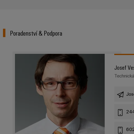
Poradenství & Podpora
Josef Ve
Technick
Jos
24
60