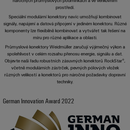
centrum
náročných průmyslových podmínkách a ve venkovním
Ethernet
kabelů,
stažení
digitální
zákazníky
Řešení
prostředí.
propojovacích
technologie
a
Blog
patchkabelů
Speciální modulární konektory navíc umožňují kombinovat
Akademie
výrobky
Skříň
software
pro
a
signály, napájení a datová připojení v jediném konektoru. Různé
Weidmüller
Ceník
datová
a
Weidmüller
komponenty lze flexibilně kombinovat a vytvářet tak řešení na
kabelů
a
centra
Human
pole
míru pro různé aplikace a oblasti.
Configurator
-
obchodní
Zapojení
Resources
efektivní,
Průmyslové konektory Weidmüller zaručují výjimečný výkon a
podmínky
Chytrá
Služby
PLC
spolehlivé,
spolehlivost v celém rozsahu přenosu energie, signálu a dat.
škálovatelné
Náš
výroba
v
a
Objevte naši řadu robustních zásuvných konektorů RockStar®,
management
skříní
oblasti
řešení
Fotovoltaika
včetně modulárních zástrček, pevných pólových vložek
Novinky
konektorů
migrace
Využití
různých velikostí a konektorů pro náročné požadavky dopravní
Inteligentní
solární
PCB
zařízení
techniky.
Letáky
měření
energie
Média
a
pro
Laboratorní
Servisní
stupeň
Propojovací
prodejní
Novinky
German Innovation Award 2022
služby
rozhraní
účinnost
dráty
akce
pro
zdrojů
Distribuční
odborná
Řešení
Produktové
Infrastruktura
skříňky
média
Podpora
pro
novinky
budov