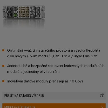
stroje
transformaci
Výrobci
Software
zařízení
Štítky
Inovativní
značení
řešení
konektivity
pro
Průmyslové
zařízení
tiskárny
Optimální využití instalačního prostoru a vysoká flexibilita
Železnice
díky novým šířkám modulů „Half 0.5“ a „Single Plus 1.5“
Průmyslové
Moderní
osvětlení
a
Jednoduché a bezpečné sestavení kódovaných modulárních
digitální
modulů a jedinečný otvírací rám
řešení
Infrastruktura
pro
skříněk
Inovativní datové moduly přenášejí až 10 Gb/s
klimaticky
šetrnou
mobilitu
v
PŘEJÍT NA KATALOG VÝROBKŮ
Montážní
železniční
služba
dopravě
MODULÁRNÍ KONEKTOR