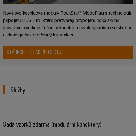
průmyslové
výrobky
Služby
pro
použití
Nové svorkovnicové moduly RockStar® ModuPlug s technologií
v
systémy
AI
připojení PUSH IN, které přetvářejí propojení řídicí skříně.
oblasti
skladování
Inovativní svorkové řešení v konektoru uvolňuje místo ve skříňce
energie
konektorů
Vzdálený
(ESS)
a zkracuje čas potřebný k instalaci.
PCB
přístup
Větrná
Výrobce
STÁHNOUT LETÁK PRODUKTU
energie
Platforma
originálního
Provozní
průmyslových
dokonalost
vybavení
služeb
v
(OEM)
easyConnect
oblasti
větrné
Služby
energie
Pracoviště
Vodík
a příslušenství
Vodík
jako
klíčová
Nářadí
Sada vzorků zdarma (modulární konektory)
technologie
pro
Automatické
energetickou