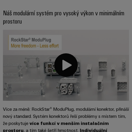
odvětví.
Naše
Náš modulární systém pro vysoký výkon v minimálním
inovace
v oblasti
prostoru
průmyslové
konektivity.
Více za méně: RockStar® ModuPlug, modulární konektor, přináší
nový standard. Systém konektorů řeší problémy s místem tím,
Software
že poskytuje
více funkcí v menším instalačním
Weidmüller
Configurato
prostoru
, a tím také šetří hmotnost.
Individuální