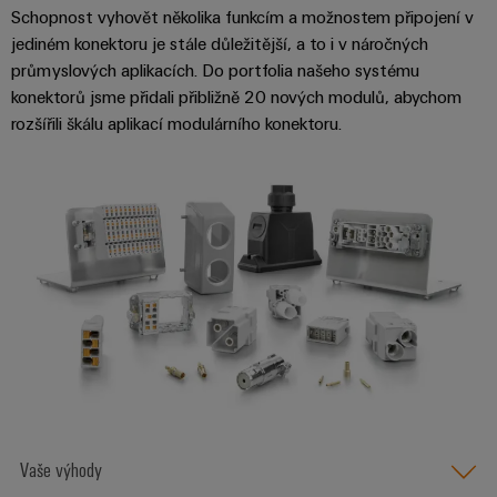
centrum
Ethernet
kabelů,
stažení
digitální
Schopnost vyhovět několika funkcím a možnostem připojení v
zákazníky
Řešení
propojovacích
Reference
technologie
jediném konektoru je stále důležitější, a to i v náročných
a
Blog
patchkabelů
Akademie
výrobky
průmyslových aplikacích. Do portfolia našeho systému
Skříň
software
pro
a
Weidmüller
konektorů jsme přidali přibližně 20 nových modulů, abychom
Ceník
Ke stažení
datová
a
Weidmüller
kabelů
rozšířili škálu aplikací modulárního konektoru.
a
centra
Human
pole
Configurator
-
obchodní
Zapojení
Poradenství & Podpora
Resources
efektivní,
podmínky
Chytrá
Služby
PLC
spolehlivé,
škálovatelné
Náš
výroba
v
a
management
skříní
oblasti
řešení
Fotovoltaika
Novinky
konektorů
migrace
Využití
Inteligentní
solární
PCB
zařízení
Letáky
měření
energie
Média
a
pro
Laboratorní
Servisní
stupeň
Propojovací
prodejní
Novinky
služby
rozhraní
účinnost
dráty
akce
pro
zdrojů
Distribuční
odborná
Řešení
Produktové
Infrastruktura
skříňky
média
Podpora
Vaše výhody
pro
novinky
budov