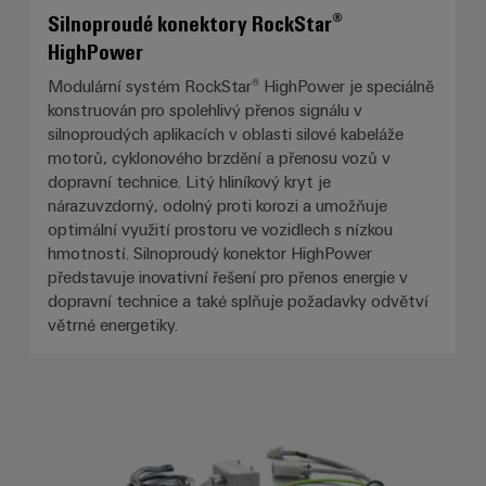
Silnoproudé konektory RockStar®
HighPower
Modulární systém RockStar® HighPower je speciálně
konstruován pro spolehlivý přenos signálu v
silnoproudých aplikacích v oblasti silové kabeláže
motorů, cyklonového brzdění a přenosu vozů v
dopravní technice. Litý hliníkový kryt je
nárazuvzdorný, odolný proti korozi a umožňuje
optimální využití prostoru ve vozidlech s nízkou
hmotností. Silnoproudý konektor HighPower
představuje inovativní řešení pro přenos energie v
dopravní technice a také splňuje požadavky odvětví
větrné energetiky.
Konfekcionování kabelu podle přá