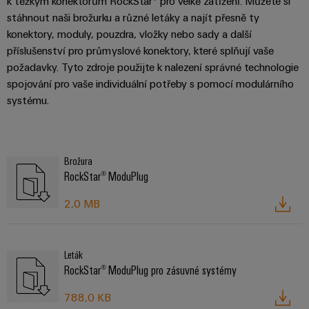
k těžkým konektorům RockStar® pro velké zatížení. Můžete si
stáhnout naši brožurku a různé letáky a najít přesně ty
konektory, moduly, pouzdra, vložky nebo sady a další
příslušenství pro průmyslové konektory, které splňují vaše
požadavky. Tyto zdroje použijte k nalezení správné technologie
spojování pro vaše individuální potřeby s pomocí modulárního
systému.
Brožura
RockStar® ModuPlug
2,0 MB
Leták
RockStar® ModuPlug pro zásuvné systémy
788,0 KB