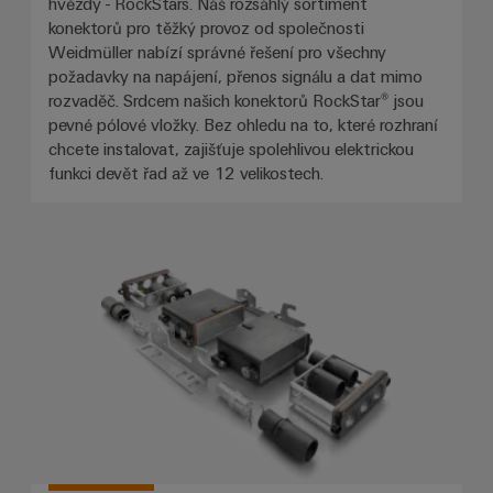
hvězdy - RockStars. Náš rozsáhlý sortiment
konektorů pro těžký provoz od společnosti
Weidmüller nabízí správné řešení pro všechny
požadavky na napájení, přenos signálu a dat mimo
rozvaděč. Srdcem našich konektorů RockStar® jsou
pevné pólové vložky. Bez ohledu na to, které rozhraní
chcete instalovat, zajišťuje spolehlivou elektrickou
funkci devět řad až ve 12 velikostech.
Silnoproudé konektory RockStar