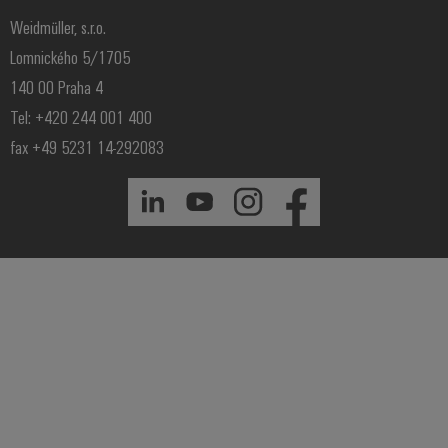
Weidmüller, s.r.o.
Lomnického 5/1705
140 00 Praha 4
Tel: +420 244 001 400
fax +49 5231 14-292083