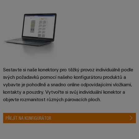
Sestavené
nosné
lišty
Upravené
a
vybavené
skříně
Sestavte si naše konektory pro těžký provoz individuálně podle
Zákaznický
svých požadavků pomocí našeho konfigurátoru produktů a
návrh
vybavte je pohodlně a snadno online odpovídajícími vložkami,
kabelu
kontakty a pouzdry. Vytvořte si svůj individuální konektor a
objevte rozmanitost různých párovacích ploch.
Produktové
inovace
PŘEJÍT NA KONFIGURÁTOR
Praktická
konektivita
pro vaše
průmyslové