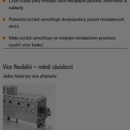
Čtyři různé šířky modulů šetří instalační prostor, hmotnost a
náklady
Poloviční rozteč umožňuje dvojnásobný počet modulových
slotů
Malá rozteč umožňuje ve stejném instalačním prostoru
využít více funkcí.
Více flexibiliti – méně závislosti
Jedno řešení pro více alternativ