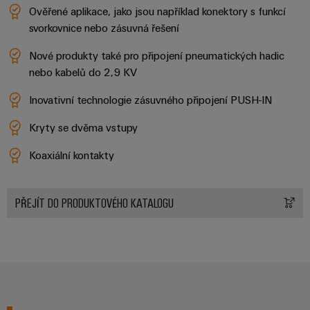
pracoviště
Řešení
Novinky
Technická
Ověřené aplikace, jako jsou například konektory s funkcí
pro
společnosti
podpora
svorkovnice nebo zásuvná řešení
Elektronika
specifické
software
Distribuce
požadavky
Weidmüller
Nové produkty také pro připojení pneumatických hadic
Shoda
Reléové
na
Distribution
Configurator
infrastrukturu
nebo kabelů do 2,9 KV
produktu
moduly
Naši
budov
PRO
s
a polovodičová
partneři
Inovativní technologie zásuvného připojení PUSH-IN
Výroba
prostředím
relé
Velkoobchody
Systémy
Distribuce
rozvaděčů
Kryty se dvěma vstupy
a
PSIRT
Izolační
Řešení
Partnerská
Koaxiální kontakty​
řešení
výzev
zesilovače
Technické
týkajících
síť
a
se
Decentralizovaná
údaje
pro
měřicí
stavby
PŘEJÍT DO PRODUKTOVÉHO KATALOGU
automatizace
průmyslový
rozvaděčů
převodníky
Technický
internet
Řešení
produktový
Přenos
Napájecí
věcí
řízení
katalog
a distribuce
zdroje
a
spotřeby
Stabilita
automatizaci
Opravy
a
energie
Krytky
bezpečnost
a náhradní
pro