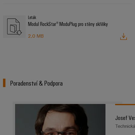
Leták
Modul RockStar® ModuPlug pro stěny skříňky
2,0 MB
Poradenství & Podpora
Josef Ve
Technick