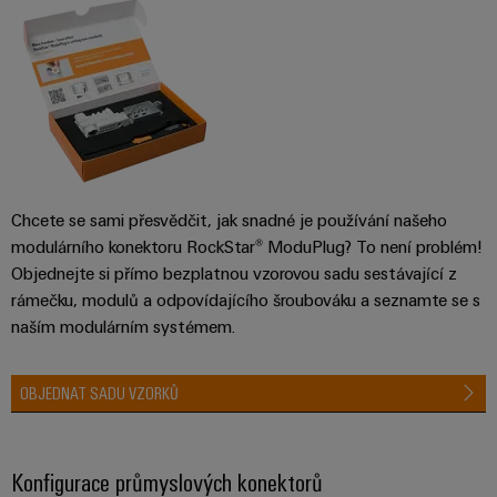
stroje
transformaci
Výrobci
Software
zařízení
Štítky
Inovativní
značení
řešení
konektivity
pro
Průmyslové
zařízení
tiskárny
Chcete se sami přesvědčit, jak snadné je používání našeho
Železnice
modulárního konektoru RockStar® ModuPlug? To není problém!
Průmyslové
Moderní
Objednejte si přímo bezplatnou vzorovou sadu sestávající z
osvětlení
a
rámečku, modulů a odpovídajícího šroubováku a seznamte se s
digitální
naším modulárním systémem.
řešení
Infrastruktura
pro
skříněk
klimaticky
OBJEDNAT SADU VZORKŮ
šetrnou
mobilitu
v
Montážní
železniční
služba
Konfigurace průmyslových konektorů
dopravě