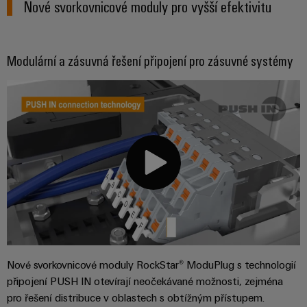
Najděte
moderních
Nové svorkovnicové moduly pro vyšší efektivitu
SOFTWARE
díly
energetických
elektroniku
si
Internet
sítí
partnera
Školení
věcí
Ochrana
Ropa
pro
a
Modulární a zásuvná řešení připojení pro zásuvné systémy
&
proti
a plyn
automatizační
webové
Automatizace
blesku
Bezpečné
řešení
semináře
a přepětí
procesy
Průmyslová
v
pomocí
analýza
oblasti
komplexních
Sdružovací
řešení
Možnosti
Internetu
skříně
pro
Průmyslová
digitálního
věcí
PV
procesní
automatizace
objednávání
průmysl
Rozvaděče
Průmyslový
Stavba
eShop
Fieldbus
Akce
internet
lodí
a
OCI
věcí
Komplexní
veletrhy
spoje
rozhraní
Automatizace
pro
Průmyslová
Nové svorkovnicové moduly RockStar® ModuPlug s technologií
Globální
námořní
a software
Rozhraní
připojení PUSH IN otevírají neočekávané možnosti, zejména
bezpečnost
průmysl
veletrhy
pro řešení distribuce v oblastech s obtížným přístupem.
EDI