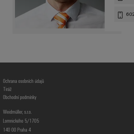
Digitální
technologi
60
budoucnos
intuitivní,
nekomplik
rychlá
Ochrana osobních údajů
Tiráž
Obchodní podmínky
Weidmüller, s.r.o.
Lomnického 5/1705
140 00 Praha 4