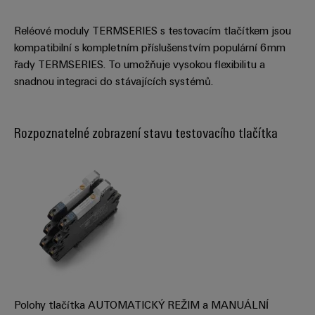
průmyslové
výrobky
Služby
pro
použití
Reléové moduly TERMSERIES s testovacím tlačítkem jsou
v
systémy
AI
kompatibilní s kompletním příslušenstvím populární 6mm
oblasti
skladování
energie
řady TERMSERIES. To umožňuje vysokou flexibilitu a
konektorů
Vzdálený
(ESS)
snadnou integraci do stávajících systémů.
PCB
přístup
Větrná
Výrobce
energie
Platforma
Rozpoznatelné zobrazení stavu testovacího tlačítka
originálního
Provozní
průmyslových
dokonalost
vybavení
služeb
v
(OEM)
easyConnect
oblasti
větrné
energie
Pracoviště
Vodík
a příslušenství
Vodík
jako
klíčová
Nářadí
technologie
pro
Polohy tlačítka AUTOMATICKÝ REŽIM a MANUÁLNÍ
Automatické
energetickou