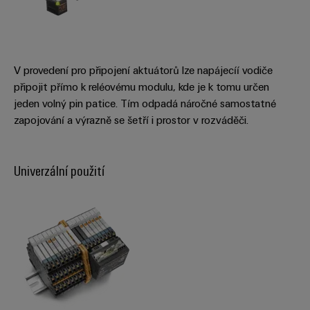
Řídicí
Platforma
a
Strojní
jednotky
průmyslových
akce
zařízení
NAVŠTIVTE
služeb
Řešení
PŘEHLED
I/O
Digital
pro
easyConnect
Systémy
různá
Experience
V provedení pro připojení aktuátorů lze napájecíí vodiče
odvětví
Řídicí
připojit přímo k reléovému modulu, kde je k tomu určen
Průmyslový
strojové
Český
jeden volný pin patice. Tím odpadá náročné samostatné
systém
a
Ethernet
virtuální
zapojování a výrazně se šetří i prostor v rozváděči.
tovární
elektrárny
automatizace
stánek
Dotykové
IoT
Tradiční
panely
Univerzální použití
Výrobce
energetika
Technické
zařízení
Budoucnost
a vizualizační
osvědčené
výroby
Konektory
nástroje
energie
PCB
Měření
a
Ukládání
energie
svorkovnice
energie
PCB
Řešení
Weidmüller
a