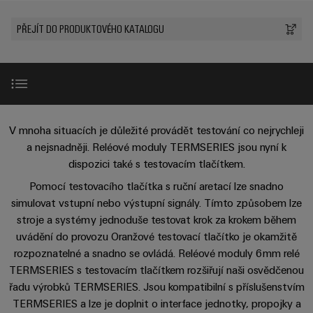
Zákaznický
a
a
PWM
řešení
PUSH IN
návrh
svorkovnice
Udržitelnost
PŘEJÍT DO PRODUKTOVÉHO KATALOGU
lze
A
Aktuálně
kabelu
NAVŠTIVTE
Společnost
prožít.
Stejnosměrné
PCB
PŘEHLED
IOT
Dodržování
Newsletter
mikrosítě
službou
GATEWAY,
Úprava
Systémy
předpisů
Fast
Prodej
PART
vody
Webináře
u-
skříní
Delivery
1
a
Pobočky
OS
a
Service
Událost
čištění
Výhody
Edge
krabic
V mnoha situacích je důležité provádět testování co nejrychleji
Kariéra
Informace
odpadních
NAVŠTIVTE
a nejsnadněji. Reléové moduly TERMSERIES jsou nyní k
Computing
a jejich
pro
PŘEHLED
vod
dispozici také s testovacím tlačítkem.
příslušenství
Vlastnosti produktu v podrobném přehledu
management
Poradenství
Užitečné
Řešení
Průmyslové
Pomocí testovacího tlačítka s ruční aretací lze snadno
a
pro
a
odkazy
5G
Systémy
ochranu
simulovat vstupní nebo výstupní signály. Tímto způsobem lze
certifikáty
digitální
Ke stažení
a komponenty
vody
stroje a systémy jednoduše testovat krok za krokem během
Produktový
Jednopárový
inženýrství
a
pro
Orange
uvádění do provozu Oranžové testovací tlačítko je okamžitě
katalog
průmysl
Ethernet
kabelové
Poradenství & Podpora
rozpoznatelné a snadno se ovládá. Reléové moduly 6mm relé
Mag
Poradenství
odpadních
-
vstupy
Webshop
vod
TERMSERIES s testovacím tlačítkem rozšiřují naši osvědčenou
|
pro
Single
řadu výrobků TERMSERIES. Jsou kompatibilní s příslušenstvím
Časopis
konektivitu
Datové
Pair
Sady
Ke
TERMSERIES a lze je doplnit o interface jednotky, propojky a
pro