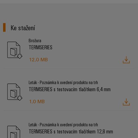
Sestavené
nosné
lišty
Ke stažení
Upravené
Brožura
a
TERMSERIES
vybavené
12,0 MB
skříně
Zákaznický
návrh
Leták - Poznámka k uvedení produktu na trh
kabelu
TERMSERIES s testovacím tlačítkem 6,4 mm
1,0 MB
Produktové
inovace
Praktická
Leták - Poznámka k uvedení produktu na trh
konektivita
TERMSERIES s testovacím tlačítkem 12,8 mm
pro vaše
průmyslové