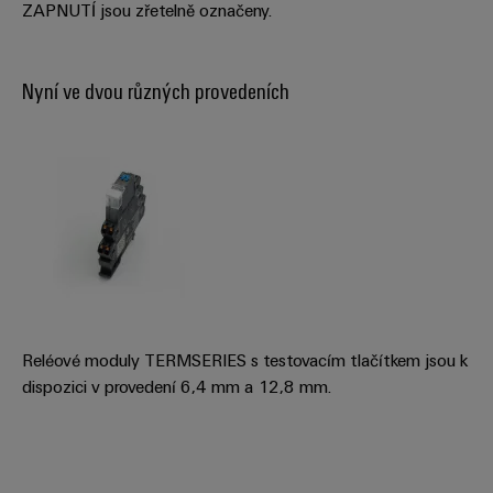
ZAPNUTÍ jsou zřetelně označeny.
stroje
transformaci
Výrobci
Software
Nyní ve dvou různých provedeních
zařízení
Štítky
Inovativní
značení
řešení
konektivity
pro
Průmyslové
zařízení
tiskárny
Železnice
Průmyslové
Moderní
osvětlení
a
digitální
řešení
Infrastruktura
pro
Reléové moduly TERMSERIES s testovacím tlačítkem jsou k
skříněk
klimaticky
dispozici v provedení 6,4 mm a 12,8 mm.
šetrnou
mobilitu
v
Montážní
železniční
služba
dopravě