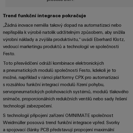
centrum
Ethernet
kabelů,
stažení
digitální
zákazníky
Řešení
propojovacích
technologie
a
Blog
Trend funkční integrace pokračuje
patchkabelů
Akademie
výrobky
Skříň
software
pro
a
„Žádná inovace neměla takový dopad na automatizaci nebo
Weidmüller
Ceník
datová
a
Weidmüller
kabelů
nepřispěla k výrobě natolik udržitelným způsobem, aby snížila
a
centra
Human
pole
Configurator
výrobní náklady a zvýšila produktivitu,“ uvádí Eberhard Klotz,
-
obchodní
Zapojení
Resources
efektivní,
vedoucí marketingu produktů a technologií ve společnosti
podmínky
Chytrá
Služby
PLC
spolehlivé,
Festo.
škálovatelné
Náš
výroba
v
a
Toto přesvědčení odráží kombinace elektronických
management
skříní
oblasti
řešení
Fotovoltaika
a pneumatických modulů společnosti Festo, kdekoli je to
Novinky
konektorů
migrace
Využití
možné, například v rámci platformy CPX pro automatizaci
Inteligentní
solární
PCB
zařízení
Letáky
s rozsáhlou funkční integrací modulů řízení pohybu,
měření
energie
Média
a
servopneumatických polohovacích systémů, modulů tlakového
pro
Laboratorní
Servisní
stupeň
snímače, proporcionálních redukčních ventilů nebo sady řešení
Propojovací
prodejní
Novinky
služby
rozhraní
účinnost
technologií zabezpečení.
dráty
akce
pro
zdrojů
Distribuční
S technologií připojení zařízení OMNIMATE společnost
odborná
Řešení
Produktové
Infrastruktura
Weidmüller posouvá trend funkční integrace vpřed. Svorky
skříňky
média
Podpora
pro
novinky
budov
a spojovací články PCB představují propojení maximální