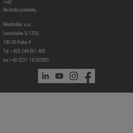
Tiráž
Digitální
Obchodní podmínky
technologi
budoucnos
intuitivní,
Weidmüller, s.r.o.
nekomplik
rychlá
Lomnického 5/1705
140 00 Praha 4
Tel: +420 244 001 400
fax +49 5231 14-292083