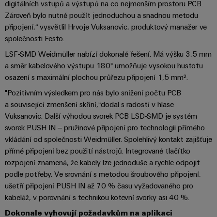
digitálních vstupů a výstupů na co nejmenším prostoru PCB.
průmyslové
výrobky
Služby
Zároveň bylo nutné použít jednoduchou a snadnou metodu
pro
použití
v
systémy
připojení,“ vysvětlil Hrvoje Vuksanovic, produktový manažer ve
AI
oblasti
skladování
společnosti Festo.
energie
konektorů
Vzdálený
(ESS)
LSF-SMD Weidmüller nabízí dokonalé řešení. Má výšku 3,5 mm
PCB
přístup
a směr kabelového výstupu 180° umožňuje vysokou hustotu
Větrná
osazení s maximální plochou průřezu připojení 1,5 mm².
Výrobce
energie
Platforma
originálního
"Pozitivním výsledkem pro nás bylo snížení počtu PCB
Provozní
průmyslových
a související zmenšení skříní,“dodal s radostí v hlase
dokonalost
vybavení
služeb
v
Vuksanovic. Další výhodou svorek PCB LSD-SMD je systém
(OEM)
easyConnect
oblasti
svorek PUSH IN – pružinové připojení pro technologii přímého
větrné
vkládání od společnosti Weidmüller. Spolehlivý kontakt zajišťuje
energie
přímé připojení bez použití nástrojů. Integrované tlačítko
Pracoviště
Vodík
rozpojení znamená, že kabely lze jednoduše a rychle odpojit
a příslušenství
Vodík
podle potřeby. Ve srovnání s metodou šroubového připojení,
jako
ušetří připojení PUSH IN až 70 % času vyžadovaného pro
klíčová
Nářadí
kabeláž, v porovnání s technikou kotevní svorky asi 40 %.
technologie
pro
Automatické
Dokonale vyhovují požadavkům na aplikaci
energetickou