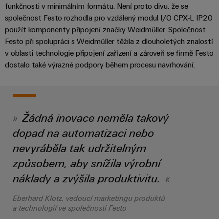
pracoviště
Řešení
Novinky
funkčnosti v minimálním formátu. Není proto divu, že se
Technická
pro
společnost Festo rozhodla pro vzdálený modul I/O CPX-L IP20
společnosti
podpora
Elektronika
specifické
software
Distribuce
použít komponenty připojení značky Weidmüller. Společnost
požadavky
Weidmüller
Shoda
Reléové
na
Festo při spolupráci s Weidmüller těžila z dlouholetých znalostí
Distribution
Configurator
infrastrukturu
produktu
v oblasti technologie připojení zařízení a zároveň se firmě Festo
moduly
Naši
budov
PRO
dostalo také výrazné podpory během procesu navrhování.
s
a polovodičová
partneři
Výroba
prostředím
relé
Velkoobchody
Systémy
Distribuce
rozvaděčů
a
PSIRT
Izolační
Řešení
Partnerská
řešení
výzev
zesilovače
Žádná inovace neměla takový
Technické
týkajících
síť
a
se
dopad na automatizaci nebo
Decentralizovaná
údaje
pro
měřicí
stavby
automatizace
nevyráběla tak udržitelným
průmyslový
rozvaděčů
převodníky
Technický
internet
způsobem, aby snížila výrobní
Řešení
produktový
Přenos
Napájecí
věcí
náklady a zvýšila produktivitu.
řízení
katalog
a distribuce
zdroje
a
spotřeby
Stabilita
automatizaci
Opravy
Eberhard Klotz, vedoucí marketingu produktů
a
energie
Krytky
a technologií ve společnosti Festo
bezpečnost
a náhradní
pro