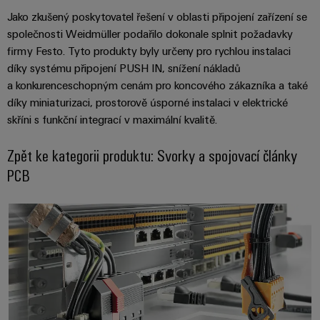
stroje
transformaci
Jako zkušený poskytovatel řešení v oblasti připojení zařízení se
společnosti Weidmüller podařilo dokonale splnit požadavky
Výrobci
Software
firmy Festo. Tyto produkty byly určeny pro rychlou instalaci
zařízení
díky systému připojení PUSH IN, snížení nákladů
Štítky
Inovativní
a konkurenceschopným cenám pro koncového zákazníka a také
značení
řešení
díky miniaturizaci, prostorově úsporné instalaci v elektrické
konektivity
pro
Průmyslové
skříni s funkční integrací v maximální kvalitě.
zařízení
tiskárny
Zpět ke kategorii produktu: Svorky a spojovací články
Železnice
Průmyslové
PCB
Moderní
osvětlení
a
digitální
Vždy spojení napřed. Průkopnické
řešení
Infrastruktura
pro
skříněk
klimaticky
šetrnou
mobilitu
v
Montážní
železniční
služba
dopravě