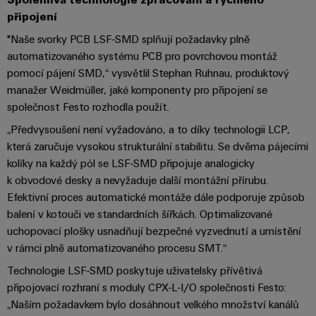
Řídicí
Platforma
a
Strojní
připojení
jednotky
průmyslových
akce
zařízení
NAVŠTIVTE
"Naše svorky PCB LSF-SMD splňují požadavky plně
služeb
Řešení
PŘEHLED
I/O
Digital
automatizovaného systému PCB pro povrchovou montáž
pro
easyConnect
Systémy
různá
Experience
pomocí pájení SMD,“ vysvětlil Stephan Ruhnau, produktový
odvětví
Řídicí
manažer Weidmüller, jaké komponenty pro připojení se
Průmyslový
strojové
Český
systém
společnost Festo rozhodla použít.
a
Ethernet
virtuální
tovární
elektrárny
„Předvysoušení není vyžadováno, a to díky technologii LCP,
automatizace
stánek
Dotykové
která zaručuje vysokou strukturální stabilitu. Se dvěma pájecími
IoT
Tradiční
panely
kolíky na každý pól se LSF-SMD připojuje analogicky
Výrobce
energetika
k obvodové desky a nevyžaduje další montážní přírubu.
Technické
zařízení
Efektivní proces automatické montáže dále podporuje způsob
Budoucnost
a vizualizační
osvědčené
balení v kotouči ve standardních šířkách. Optimalizované
výroby
Konektory
nástroje
uchopovací plošky usnadňují bezpečné vyzvednutí a umístění
energie
PCB
v rámci plně automatizovaného procesu SMT.“
Měření
a
Ukládání
Technologie LSF-SMD poskytuje uživatelsky přívětivá
energie
svorkovnice
energie
připojovací rozhraní s moduly CPX-L-I/O společnosti Festo:
PCB
Řešení
„Naším požadavkem bylo dosáhnout velkého množství kanálů
Weidmüller
a