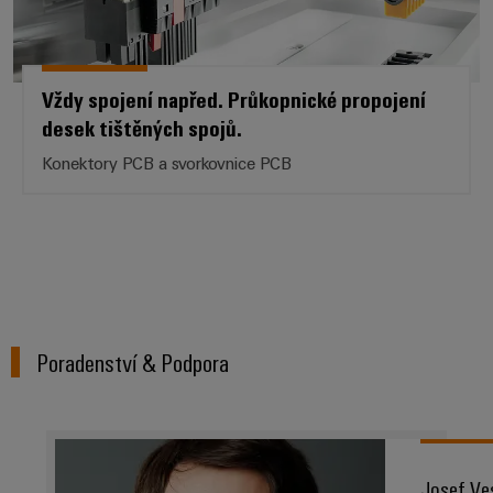
Sestavené
nosné
lišty
Vždy spojení napřed. Průkopnické propojení
desek tištěných spojů.
Upravené
a
Konektory PCB a svorkovnice PCB
vybavené
skříně
Zákaznický
návrh
kabelu
Poradenství & Podpora
Produktové
inovace
Praktická
konektivita
pro vaše
Josef Ve
průmyslové