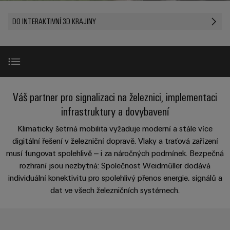
Zákaznický
a
a
PWM
řešení
PUSH IN
návrh
svorkovnice
Udržitelnost
DO INTERAKTIVNÍ 3D KRAJINY
lze
A
Aktuálně
kabelu
NAVŠTIVTE
Společnost
prožít.
Stejnosměrné
PCB
PŘEHLED
IOT
Dodržování
Newsletter
mikrosítě
službou
GATEWAY,
Úprava
Systémy
předpisů
Fast
Prodej
PART
vody
Webináře
u-
skříní
Delivery
1
a
Pobočky
OS
a
Service
Událost
čištění
Úvod
Váš partner pro signalizaci na železnici, implementaci
Edge
krabic
Kariéra
Informace
odpadních
NAVŠTIVTE
Computing
a jejich
infrastruktury a dovybavení
pro
PŘEHLED
vod
příslušenství
Případy použití
New
management
Poradenství
Užitečné
Klimaticky šetrná mobilita vyžaduje moderní a stále více
Řešení
Průmyslové
a
pro
a
odkazy
digitální řešení v železniční dopravě. Vlaky a traťová zařízení
5G
Systémy
ochranu
certifikáty
digitální
Řešení s přidanou hodnotou
musí fungovat spolehlivě – i za náročných podmínek. Bezpečná
a komponenty
vody
Produktový
Jednopárový
rozhraní jsou nezbytná: Společnost Weidmüller dodává
inženýrství
a
pro
Orange
katalog
individuální konektivitu pro spolehlivý přenos energie, signálů a
průmysl
Ethernet
kabelové
Produkty a řešení
Mag
Poradenství
odpadních
dat ve všech železničních systémech.
-
vstupy
Webshop
vod
|
pro
Single
Časopis
konektivitu
Další oblasti použití
Datové
Pair
Sady
Ke
pro