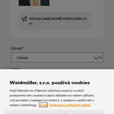
detmar.saalmann@weidmueller.co
m
Oslovení
Jméno
Weidmüller, s.r.o. používá cookies
Příjmení
Když kliknete na „Přijmout všechny soubory cookie“,
poskytnete tím souhlas k jejich ukládání na vašem zařízení,
což pomáhá s navigací na stránce, s analýzou využití dat v
našem marketingu.
Tiráž
Ochrana osobních údajů
E-mail