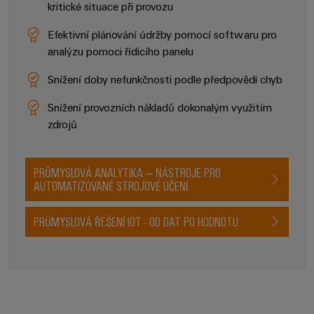
kritické situace při provozu
odvětví.
Naše
Efektivní plánování údržby pomocí softwaru pro
inovace
v oblasti
analýzu pomoci řídicího panelu
průmyslové
konektivity.
Snížení doby nefunkčnosti podle předpovědi chyb
Snížení provozních nákladů dokonalým využitím
zdrojů
PRŮMYSLOVÁ ANALYTIKA – NÁSTROJE PRO
AUTOMATIZOVANÉ STROJOVÉ UČENÍ
PRŮMYSLOVÁ ŘEŠENÍ IOT - OD DAT PO HODNOTU
Software
Weidmüller
Configurato