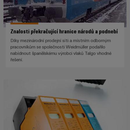
Znalosti překračující hranice národů a podnebí
Díky mezinárodní prodejní síti a místním odborným
pracovníkům se společnosti Weidmüller podařilo
nabídnout španělskému výrobci vlaků Talgo vhodné
řešení.
Bezpečná doprava i během bouří 