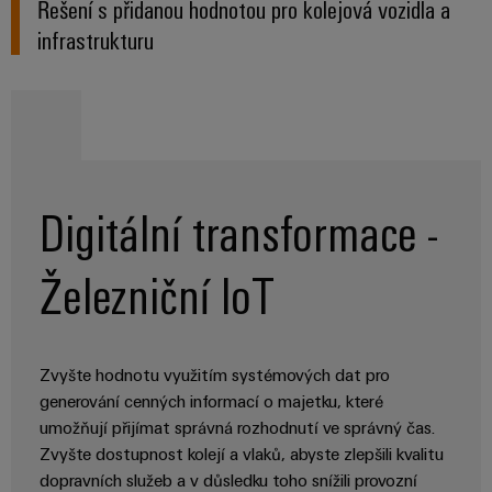
Řešení s přidanou hodnotou pro kolejová vozidla a
stroje
transformaci
Úrovňový přechod
infrastrukturu
Výrobci
Software
Přechod vozu
zařízení
Štítky
Konektivita a propojení pro železniční subsystémy
Inovativní
značení
řešení
Ovládací skříň
konektivity
pro
Průmyslové
Podvozek vozu
zařízení
tiskárny
Digitální transformace -
Tunelové instalace
Železnice
Průmyslové
Moderní
Železniční IoT
osvětlení
a
digitální
řešení
Infrastruktura
pro
skříněk
klimaticky
Zvyšte hodnotu využitím systémových dat pro
šetrnou
generování cenných informací o majetku, které
mobilitu
umožňují přijímat správná rozhodnutí ve správný čas.
v
Montážní
železniční
Zvyšte dostupnost kolejí a vlaků, abyste zlepšili kvalitu
služba
dopravě
dopravních služeb a v důsledku toho snížili provozní