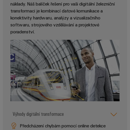
náklady. Náš balíček řešení pro vaši digitální železniční
Sestavené
transformaci je kombinací datové komunikace a
nosné
konektivity hardwaru, analýzy a vizualizačního
lišty
softwaru, strojového vzdělávání a projektové
poradenství.
Upravené
a
vybavené
skříně
Zákaznický
návrh
kabelu
Produktové
inovace
Výhody digitální transformace
Praktická
konektivita
Předcházení chybám pomocí online detekce
pro vaše
průmyslové