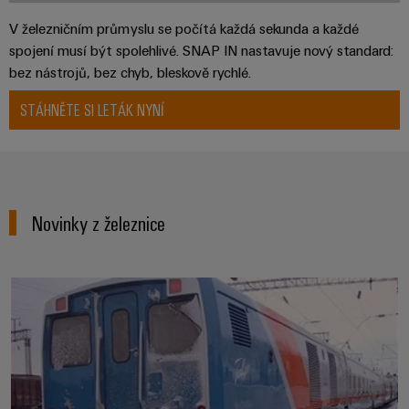
V železničním průmyslu se počítá každá sekunda a každé
spojení musí být spolehlivé. SNAP IN nastavuje nový standard:
bez nástrojů, bez chyb, bleskově rychlé.
STÁHNĚTE SI LETÁK NYNÍ
Novinky z železnice
Znalosti překračující hranice nár