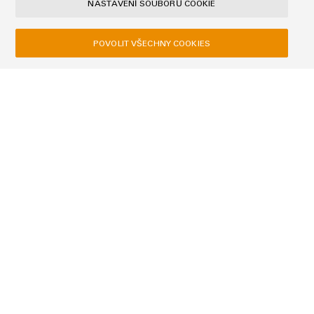
NASTAVENÍ SOUBORŮ COOKIE
POVOLIT VŠECHNY COOKIES
Společnost
Zpráva
I would like to be called back
Beru na vědomí zásady ochrany osobních údajů s dalšími
informacemi.
ODESLAT