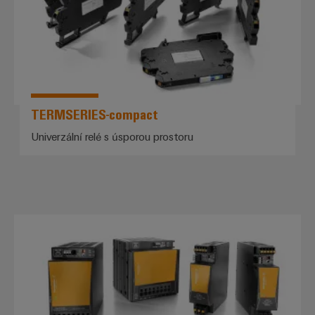
TERMSERIES-compact
Univerzální relé s úsporou prostoru
Napájecí zdroje PROtop – zvýšen