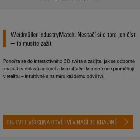
Najděte
moderních
SOFTWARE
díly
energetických
elektroniku
si
Internet
sítí
partnera
Školení
věcí
Ochrana
Ropa
pro
a
&
proti
a plyn
automatizační
webové
Weidmüller IndustryMatch: Nestačí si o tom jen číst
Automatizace
blesku
Bezpečné
řešení
semináře
– to musíte zažít
a přepětí
procesy
Průmyslová
v
pomocí
analýza
oblasti
komplexních
Sdružovací
Ponořte se do interaktivního 3D světa a zažijte, jak se odborné
řešení
Možnosti
Internetu
skříně
znalosti v oblasti aplikací a konzultační kompetence proměňují
pro
Průmyslová
digitálního
věcí
PV
procesní
v realitu – intuitivně a na míru každému odvětví.
automatizace
objednávání
průmysl
Rozvaděče
Průmyslový
Stavba
eShop
Fieldbus
Akce
internet
lodí
a
OCI
věcí
Komplexní
veletrhy
spoje
rozhraní
Automatizace
pro
Průmyslová
OBJEVTE VŠECHNA ODVĚTVÍ V NAŠÍ 3D KRAJINĚ
Globální
námořní
a software
Rozhraní
bezpečnost
průmysl
veletrhy
EDI