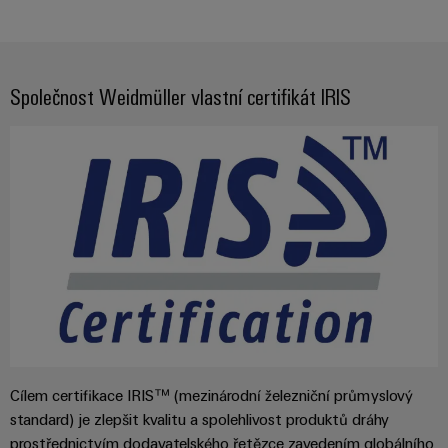
Společnost Weidmüller vlastní certifikát IRIS
Cílem certifikace IRIS™ (mezinárodní železniční průmyslový
standard) je zlepšit kvalitu a spolehlivost produktů dráhy
prostřednictvím dodavatelského řetězce zavedením globálního